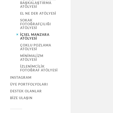
BAŞKALAŞTIRMA
ATÖLYESI
EL NE DER ATÖLYESI
SOKAK
FOTOĞRAFÇILIĞI
ATÖLYESI
İÇSEL MANZARA
ATÖLYESI
ÇOKLU POZLAMA
ATÖLYESI
MINIMALIZM
ATÖLYESI
İZLENIMCILIK
FOTOĞRAF ATÖLYESI
INSTAGRAM
ÜYE PORTFOLYOLARI
DESTEK OLANLAR
BIZE ULAŞIN