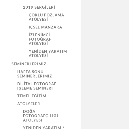
2019 SERGILERI
ÇOKLU POZLAMA
ATÖLYESİ
İÇSEL MANZARA
İZLENIMCI
FOTOĞRAF
ATÖLYESI
YENIDEN YARATIM
ATÖLYESI
SEMINERLERIMIZ
HAFTA SONU
SEMINERLERIMIZ
DIJITAL FOTOĞRAF
İŞLEME SEMINERI
TEMEL EĞITIM
ATÖLYELER
DOĞA
FOTOĞRAFÇILIĞI
ATÖLYESI
YENIDEN YARATIM /