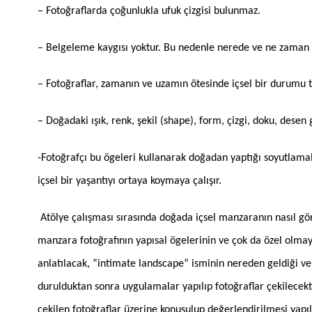
– Fotoğraflarda çoğunlukla ufuk çizgisi bulunmaz.
– Belgeleme kaygısı yoktur. Bu nedenle nerede ve ne zaman ç
– Fotoğraflar, zamanın ve uzamın ötesinde içsel bir durumu t
– Doğadaki ışık, renk, şekil (shape), form, çizgi, doku, desen g
-Fotoğrafçı bu ögeleri kullanarak doğadan yaptığı soyutlama
içsel bir yaşantıyı ortaya koymaya çalışır.
Atölye çalışması sırasında doğada içsel manzaranın nasıl gör
manzara fotoğrafının yapısal ögelerinin ve çok da özel olm
anlatılacak, “intimate landscape” isminin nereden geldiği v
durulduktan sonra uygulamalar yapılıp fotoğraflar çekilecekti
çekilen fotoğraflar üzerine konuşulup değerlendirilmesi yapıl