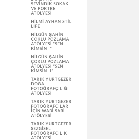
SEVİNDİK SOKAK
VE PORTRE
ATÖLYESI
HILMI AYHAN STIL
LIFE
NILGÜN ŞAHIN
ÇOKLU POZLAMA
ATÖLYESI “SEN
KIMSIN I”
NILGÜN ŞAHIN
ÇOKLU POZLAMA
ATÖLYESI “SEN
KIMSIN II”
TARIK YURTGEZER
DOĞA
FOTOĞRAFÇILIĞI
ATÖLYESI
TARIK YURTGEZER
FOTOĞRAFÇILAR
İÇIN WABI SABI
ATÖLYESI
TARIK YURTGEZER
SEZGISEL
FOTOĞRAFÇILIK
ATÖLYESI