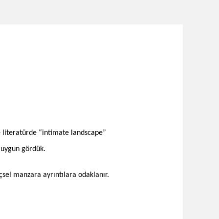
ce literatürde “intimate landscape”
i uygun gördük.
çsel manzara ayrıntılara odaklanır.