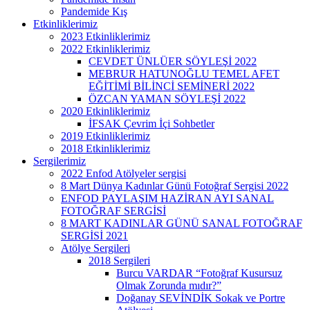
Pandemide Kış
Etkinliklerimiz
2023 Etkinliklerimiz
2022 Etkinliklerimiz
CEVDET ÜNLÜER SÖYLEŞİ 2022
MEBRUR HATUNOĞLU TEMEL AFET
EĞİTİMİ BİLİNCİ SEMİNERİ 2022
ÖZCAN YAMAN SÖYLEŞİ 2022
2020 Etkinliklerimiz
İFSAK Çevrim İçi Sohbetler
2019 Etkinliklerimiz
2018 Etkinliklerimiz
Sergilerimiz
2022 Enfod Atölyeler sergisi
8 Mart Dünya Kadınlar Günü Fotoğraf Sergisi 2022
ENFOD PAYLAŞIM HAZİRAN AYI SANAL
FOTOĞRAF SERGİSİ
8 MART KADINLAR GÜNÜ SANAL FOTOĞRAF
SERGİSİ 2021
Atölye Sergileri
2018 Sergileri
Burcu VARDAR “Fotoğraf Kusursuz
Olmak Zorunda mıdır?”
Doğanay SEVİNDİK Sokak ve Portre