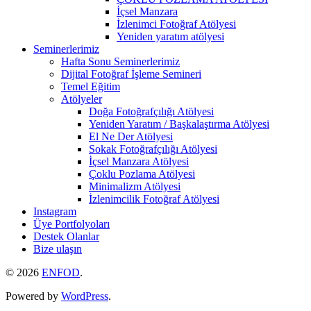
İçsel Manzara
İzlenimci Fotoğraf Atölyesi
Yeniden yaratım atölyesi
Seminerlerimiz
Hafta Sonu Seminerlerimiz
Dijital Fotoğraf İşleme Semineri
Temel Eğitim
Atölyeler
Doğa Fotoğrafçılığı Atölyesi
Yeniden Yaratım / Başkalaştırma Atölyesi
El Ne Der Atölyesi
Sokak Fotoğrafçılığı Atölyesi
İçsel Manzara Atölyesi
Çoklu Pozlama Atölyesi
Minimalizm Atölyesi
İzlenimcilik Fotoğraf Atölyesi
Instagram
Üye Portfolyoları
Destek Olanlar
Bize ulaşın
© 2026
ENFOD
.
Powered by
WordPress
.