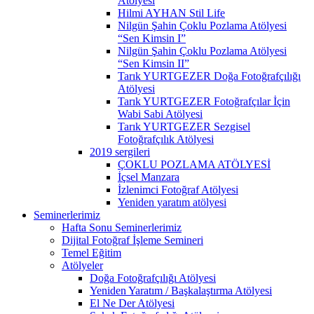
Atölyesi
Hilmi AYHAN Stil Life
Nilgün Şahin Çoklu Pozlama Atölyesi
“Sen Kimsin I”
Nilgün Şahin Çoklu Pozlama Atölyesi
“Sen Kimsin II”
Tarık YURTGEZER Doğa Fotoğrafçılığı
Atölyesi
Tarık YURTGEZER Fotoğrafçılar İçin
Wabi Sabi Atölyesi
Tarık YURTGEZER Sezgisel
Fotoğrafçılık Atölyesi
2019 sergileri
ÇOKLU POZLAMA ATÖLYESİ
İçsel Manzara
İzlenimci Fotoğraf Atölyesi
Yeniden yaratım atölyesi
Seminerlerimiz
Hafta Sonu Seminerlerimiz
Dijital Fotoğraf İşleme Semineri
Temel Eğitim
Atölyeler
Doğa Fotoğrafçılığı Atölyesi
Yeniden Yaratım / Başkalaştırma Atölyesi
El Ne Der Atölyesi