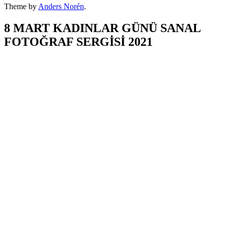
Theme by
Anders Norén
.
8 MART KADINLAR GÜNÜ SANAL
FOTOĞRAF SERGİSİ 2021
BELGİN BÜYÜKÇELİK
CEYLAN ÖCAL
DEMET KÖKSOY BULDAÇ
EBRU ERDOĞAN
EBRU ZENCİR
EDA BÜLBÜL
ESİN KARAGÜLMEZ
FUNDA KUTLU
GÜLBEN YALIÇ