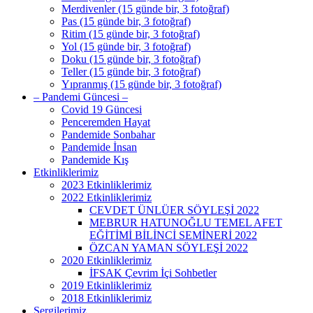
Merdivenler (15 günde bir, 3 fotoğraf)
Pas (15 günde bir, 3 fotoğraf)
Ritim (15 günde bir, 3 fotoğraf)
Yol (15 günde bir, 3 fotoğraf)
Doku (15 günde bir, 3 fotoğraf)
Teller (15 günde bir, 3 fotoğraf)
Yıpranmış (15 günde bir, 3 fotoğraf)
– Pandemi Güncesi –
Covid 19 Güncesi
Penceremden Hayat
Pandemide Sonbahar
Pandemide İnsan
Pandemide Kış
Etkinliklerimiz
2023 Etkinliklerimiz
2022 Etkinliklerimiz
CEVDET ÜNLÜER SÖYLEŞİ 2022
MEBRUR HATUNOĞLU TEMEL AFET
EĞİTİMİ BİLİNCİ SEMİNERİ 2022
ÖZCAN YAMAN SÖYLEŞİ 2022
2020 Etkinliklerimiz
İFSAK Çevrim İçi Sohbetler
2019 Etkinliklerimiz
2018 Etkinliklerimiz
Sergilerimiz