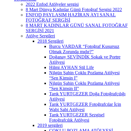
2022 Enfod Atölyeler sergisi
8 Mart Dünya Kadınlar Günü Fotoğraf Sergisi 2022
ENFOD PAYLAŞIM HAZİRAN AYI SANAL
FOTOĞRAF SERGİSİ
8 MART KADINLAR GÜNÜ SANAL FOTOĞRAF
SERGİSİ 2021
Atölye Sergileri
2018 Sergileri
Burcu VARDAR “Fotoğraf Kusursuz
Olmak Zorunda mıdır?”
Doğanay SEVİNDİK Sokak ve Portre
Atölyesi
Hilmi AYHAN Stil Life
Nilgün Şahin Çoklu Pozlama Atölyesi
“Sen Kimsin I”
Nilgün Şahin Çoklu Pozlama Atölyesi
“Sen Kimsin II”
Tarık YURTGEZER Doğa Fotoğrafçılığı
Atölyesi
Tarık YURTGEZER Fotoğrafçılar İçin
Wabi Sabi Atölyesi
Tarık YURTGEZER Sezgisel
Fotoğrafçılık Atölyesi
2019 sergileri
ÇOKLU POZLAMA ATÖLYESİ