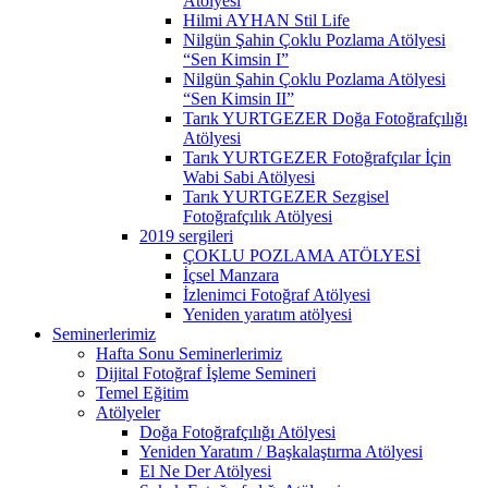
Atölyesi
Hilmi AYHAN Stil Life
Nilgün Şahin Çoklu Pozlama Atölyesi
“Sen Kimsin I”
Nilgün Şahin Çoklu Pozlama Atölyesi
“Sen Kimsin II”
Tarık YURTGEZER Doğa Fotoğrafçılığı
Atölyesi
Tarık YURTGEZER Fotoğrafçılar İçin
Wabi Sabi Atölyesi
Tarık YURTGEZER Sezgisel
Fotoğrafçılık Atölyesi
2019 sergileri
ÇOKLU POZLAMA ATÖLYESİ
İçsel Manzara
İzlenimci Fotoğraf Atölyesi
Yeniden yaratım atölyesi
Seminerlerimiz
Hafta Sonu Seminerlerimiz
Dijital Fotoğraf İşleme Semineri
Temel Eğitim
Atölyeler
Doğa Fotoğrafçılığı Atölyesi
Yeniden Yaratım / Başkalaştırma Atölyesi
El Ne Der Atölyesi