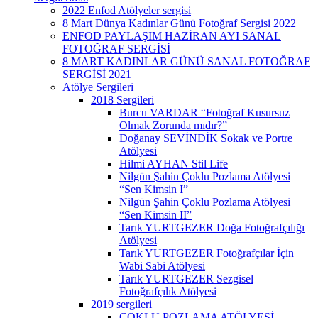
2022 Enfod Atölyeler sergisi
8 Mart Dünya Kadınlar Günü Fotoğraf Sergisi 2022
ENFOD PAYLAŞIM HAZİRAN AYI SANAL
FOTOĞRAF SERGİSİ
8 MART KADINLAR GÜNÜ SANAL FOTOĞRAF
SERGİSİ 2021
Atölye Sergileri
2018 Sergileri
Burcu VARDAR “Fotoğraf Kusursuz
Olmak Zorunda mıdır?”
Doğanay SEVİNDİK Sokak ve Portre
Atölyesi
Hilmi AYHAN Stil Life
Nilgün Şahin Çoklu Pozlama Atölyesi
“Sen Kimsin I”
Nilgün Şahin Çoklu Pozlama Atölyesi
“Sen Kimsin II”
Tarık YURTGEZER Doğa Fotoğrafçılığı
Atölyesi
Tarık YURTGEZER Fotoğrafçılar İçin
Wabi Sabi Atölyesi
Tarık YURTGEZER Sezgisel
Fotoğrafçılık Atölyesi
2019 sergileri
ÇOKLU POZLAMA ATÖLYESİ