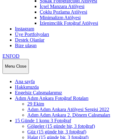
Sokak Fotoğrafçılığı Atölyesi
İçsel Manzara Atölyesi
Çoklu Pozlama Atölyesi
Minimalizm Atölyesi
İzlenimcilik Fotoğraf Atölyesi
Instagram
Üye Portfolyoları
Destek Olanlar
Bize ulaşın
ENFOD
Menu
Close
Ana sayfa
Hakkımızda
Engelsiz Çalışmalarımız
Adım Adım Ankara Fotoğraf Rotaları
29 Ekim
Adım Adım Ankara Atölyesi Sergisi 2022
Adım Adım Ankara 2. Dönem Çalışmaları
15 Günde 1 konu 3 Fotoğraf
Gölgeler (15 günde bir, 3 fotoğraf)
Güz (15 günde bir, 3 fotoğraf)
Halat (15 günde bir, 3 fotoğraf)