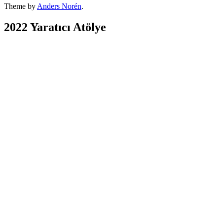
Theme by
Anders Norén
.
2022 Yaratıcı Atölye
SAMSUNG CAMERA PICTURES
SAMSUNG CAMERA PICTURES
Esin Karagulmez 2
Esin Karagulmez 3
Fikri Kızıler 1
Fikri Kızıler 2
Gulten Tanyer 1
Gulten Tanyer 2
Hatem Karabacak 1
Hatem Karabacak 2