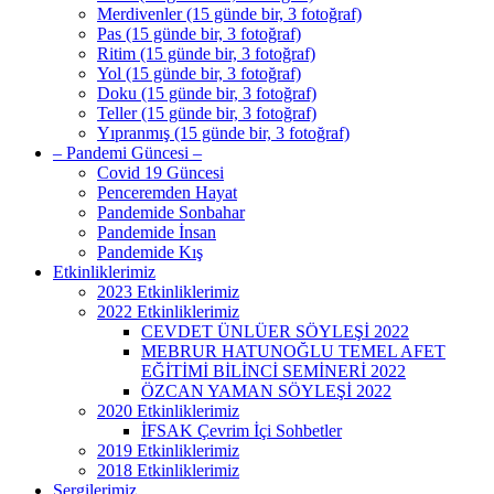
Merdivenler (15 günde bir, 3 fotoğraf)
Pas (15 günde bir, 3 fotoğraf)
Ritim (15 günde bir, 3 fotoğraf)
Yol (15 günde bir, 3 fotoğraf)
Doku (15 günde bir, 3 fotoğraf)
Teller (15 günde bir, 3 fotoğraf)
Yıpranmış (15 günde bir, 3 fotoğraf)
– Pandemi Güncesi –
Covid 19 Güncesi
Penceremden Hayat
Pandemide Sonbahar
Pandemide İnsan
Pandemide Kış
Etkinliklerimiz
2023 Etkinliklerimiz
2022 Etkinliklerimiz
CEVDET ÜNLÜER SÖYLEŞİ 2022
MEBRUR HATUNOĞLU TEMEL AFET
EĞİTİMİ BİLİNCİ SEMİNERİ 2022
ÖZCAN YAMAN SÖYLEŞİ 2022
2020 Etkinliklerimiz
İFSAK Çevrim İçi Sohbetler
2019 Etkinliklerimiz
2018 Etkinliklerimiz
Sergilerimiz