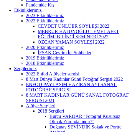
Pandemide Kış
Etkinliklerimiz
2023 Etkinliklerimiz
2022 Etkinliklerimiz
CEVDET ÜNLÜER SÖYLEŞİ 2022
MEBRUR HATUNOĞLU TEMEL AFET
EĞİTİMİ BİLİNCİ SEMİNERİ 2022
ÖZCAN YAMAN SÖYLEŞİ 2022
2020 Etkinliklerimiz
İFSAK Çevrim İçi Sohbetler
2019 Etkinliklerimiz
2018 Etkinliklerimiz
Sergilerimiz
2022 Enfod Atölyeler sergisi
8 Mart Dünya Kadınlar Günü Fotoğraf Sergisi 2022
ENFOD PAYLAŞIM HAZİRAN AYI SANAL
FOTOĞRAF SERGİSİ
8 MART KADINLAR GÜNÜ SANAL FOTOĞRAF
SERGİSİ 2021
Atölye Sergileri
2018 Sergileri
Burcu VARDAR “Fotoğraf Kusursuz
Olmak Zorunda mıdır?”
Doğanay SEVİNDİK Sokak ve Portre