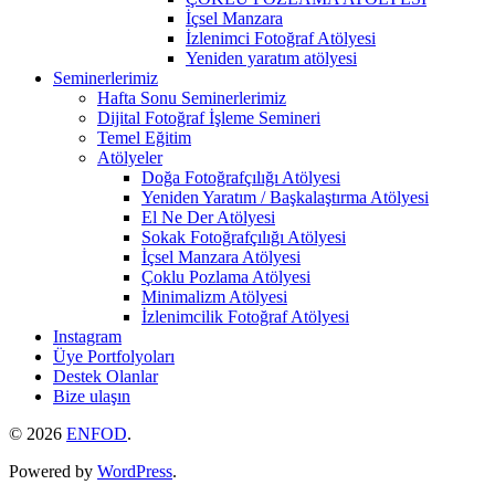
İçsel Manzara
İzlenimci Fotoğraf Atölyesi
Yeniden yaratım atölyesi
Seminerlerimiz
Hafta Sonu Seminerlerimiz
Dijital Fotoğraf İşleme Semineri
Temel Eğitim
Atölyeler
Doğa Fotoğrafçılığı Atölyesi
Yeniden Yaratım / Başkalaştırma Atölyesi
El Ne Der Atölyesi
Sokak Fotoğrafçılığı Atölyesi
İçsel Manzara Atölyesi
Çoklu Pozlama Atölyesi
Minimalizm Atölyesi
İzlenimcilik Fotoğraf Atölyesi
Instagram
Üye Portfolyoları
Destek Olanlar
Bize ulaşın
© 2026
ENFOD
.
Powered by
WordPress
.