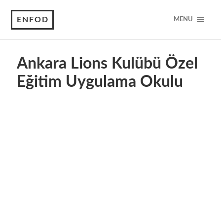
ENFOD
MENU
Ankara Lions Kulübü Özel
Eğitim Uygulama Okulu
IMG 1792
GÖKHAN GİRESUN (4)
GÖKHAN AKÖZ (3)
Elif (2)
DSCN3911