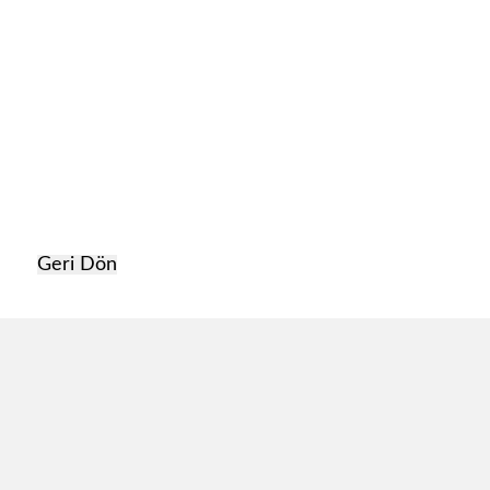
DSCF3220
DSCF3197
Alperen (5)
Ali7
ALİ GİRESUN (5)
Geri Dön