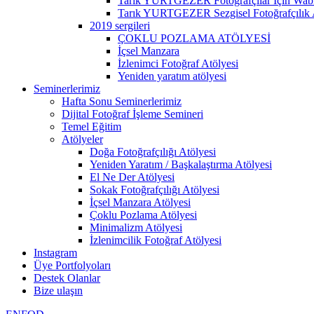
Tarık YURTGEZER Fotoğrafçılar İçin Wabi 
Tarık YURTGEZER Sezgisel Fotoğrafçılık 
2019 sergileri
ÇOKLU POZLAMA ATÖLYESİ
İçsel Manzara
İzlenimci Fotoğraf Atölyesi
Yeniden yaratım atölyesi
Seminerlerimiz
Hafta Sonu Seminerlerimiz
Dijital Fotoğraf İşleme Semineri
Temel Eğitim
Atölyeler
Doğa Fotoğrafçılığı Atölyesi
Yeniden Yaratım / Başkalaştırma Atölyesi
El Ne Der Atölyesi
Sokak Fotoğrafçılığı Atölyesi
İçsel Manzara Atölyesi
Çoklu Pozlama Atölyesi
Minimalizm Atölyesi
İzlenimcilik Fotoğraf Atölyesi
Instagram
Üye Portfolyoları
Destek Olanlar
Bize ulaşın