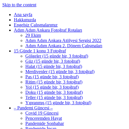
Skip to the content
Ana sayfa
Hakkımızda
Engelsiz Çalışmalarımız
Adım Adım Ankara Fotoğraf Rotaları
29 Ekim
Adım Adım Ankara Atölyesi Sergisi 2022
Adım Adım Ankara 2. Dönem Çalışmaları
15 Günde 1 konu 3 Fotoğraf
Gölgeler (15 günde bir, 3 fotoğraf)
Güz (15 günde bir, 3 fotoğraf)
Halat (15 günde bir, 3 fotoğraf)
Merdivenler (15 günde bir, 3 fotoğraf)
Pas (15 günde bir, 3 fotoğraf)
Ritim (15 günde bir, 3 fotoğraf)
Yol (15 günde bir, 3 fotoğraf)
Doku (15 günde bir, 3 fotoğraf)
Teller (15 günde bir, 3 fotoğraf)
Yıpranmış (15 günde bir, 3 fotoğraf)
– Pandemi Güncesi –
Covid 19 Güncesi
Penceremden Hayat
Pandemide Sonbahar
Pandemide İnsan