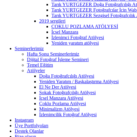
Tarık YURTGEZER Doğa Fotoğrafçılığı At
Tarık YURTGEZER Fotoğrafçılar İçin Wabi 
Tarık YURTGEZER Sezgisel Fotoğrafçılık 
2019 sergileri
ÇOKLU POZLAMA ATÖLYESİ
İçsel Manzara
İzlenimci Fotoğraf Atölyesi
Yeniden yaratım atölyesi
Seminerlerimiz
Hafta Sonu Seminerlerimiz
Dijital Fotoğraf İşleme Semineri
Temel Eğitim
Atölyeler
Doğa Fotoğrafçılığı Atölyesi
Yeniden Yaratım / Başkalaştırma Atölyesi
El Ne Der Atölyesi
Sokak Fotoğrafçılığı Atölyesi
İçsel Manzara Atölyesi
Çoklu Pozlama Atölyesi
Minimalizm Atölyesi
İzlenimcilik Fotoğraf Atölyesi
Instagram
Üye Portfolyoları
Destek Olanlar
Bize ulaşın