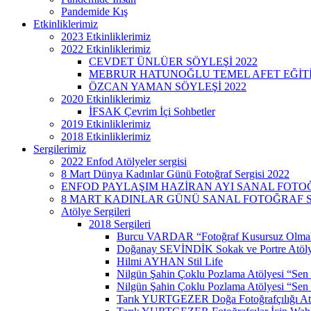
Pandemide Kış
Etkinliklerimiz
2023 Etkinliklerimiz
2022 Etkinliklerimiz
CEVDET ÜNLÜER SÖYLEŞİ 2022
MEBRUR HATUNOĞLU TEMEL AFET EĞİTİMİ
ÖZCAN YAMAN SÖYLEŞİ 2022
2020 Etkinliklerimiz
İFSAK Çevrim İçi Sohbetler
2019 Etkinliklerimiz
2018 Etkinliklerimiz
Sergilerimiz
2022 Enfod Atölyeler sergisi
8 Mart Dünya Kadınlar Günü Fotoğraf Sergisi 2022
ENFOD PAYLAŞIM HAZİRAN AYI SANAL FOTOĞ
8 MART KADINLAR GÜNÜ SANAL FOTOĞRAF SE
Atölye Sergileri
2018 Sergileri
Burcu VARDAR “Fotoğraf Kusursuz Olmak
Doğanay SEVİNDİK Sokak ve Portre Atöly
Hilmi AYHAN Stil Life
Nilgün Şahin Çoklu Pozlama Atölyesi “Sen
Nilgün Şahin Çoklu Pozlama Atölyesi “Sen 
Tarık YURTGEZER Doğa Fotoğrafçılığı At