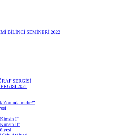
 BİLİNCİ SEMİNERİ 2022
RAF SERGİSİ
RGİSİ 2021
 Zorunda mıdır?”
esi
 Kimsin I”
Kimsin II”
ölyesi