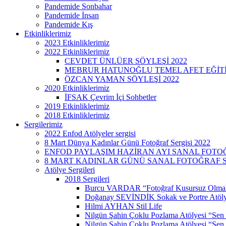
Pandemide Sonbahar
Pandemide İnsan
Pandemide Kış
Etkinliklerimiz
2023 Etkinliklerimiz
2022 Etkinliklerimiz
CEVDET ÜNLÜER SÖYLEŞİ 2022
MEBRUR HATUNOĞLU TEMEL AFET EĞİTİMİ
ÖZCAN YAMAN SÖYLEŞİ 2022
2020 Etkinliklerimiz
İFSAK Çevrim İçi Sohbetler
2019 Etkinliklerimiz
2018 Etkinliklerimiz
Sergilerimiz
2022 Enfod Atölyeler sergisi
8 Mart Dünya Kadınlar Günü Fotoğraf Sergisi 2022
ENFOD PAYLAŞIM HAZİRAN AYI SANAL FOTOĞ
8 MART KADINLAR GÜNÜ SANAL FOTOĞRAF SE
Atölye Sergileri
2018 Sergileri
Burcu VARDAR “Fotoğraf Kusursuz Olmak
Doğanay SEVİNDİK Sokak ve Portre Atöly
Hilmi AYHAN Stil Life
Nilgün Şahin Çoklu Pozlama Atölyesi “Sen
Nilgün Şahin Çoklu Pozlama Atölyesi “Sen 