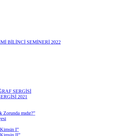
 BİLİNCİ SEMİNERİ 2022
RAF SERGİSİ
RGİSİ 2021
 Zorunda mıdır?”
esi
 Kimsin I”
Kimsin II”