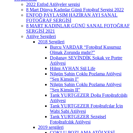
2022 Enfod Atölyeler sergisi
8 Mart Dünya Kadınlar Günü Fotoğraf Sergisi 2022
ENFOD PAYLAŞIM HAZİRAN AYI SANAL
FOTOĞRAF SERGİSİ
8 MART KADINLAR GÜNÜ SANAL FOTOĞRAF
SERGİSİ 2021
Atölye Sergileri
2018 Sergileri
Burcu VARDAR “Fotoğraf Kusursuz
Olmak Zorunda mıdır?”
Doğanay SEVİNDİK Sokak ve Portre
Atölyesi
Hilmi AYHAN Stil Life
Nilgün Şahin Çoklu Pozlama Atölyesi
“Sen Kimsin I”
Nilgün Şahin Çoklu Pozlama Atölyesi
“Sen Kimsin II”
Tarık YURTGEZER Doğa Fotoğrafçılığı
Atölyesi
Tarık YURTGEZER Fotoğrafçılar İçin
Wabi Sabi Atölyesi
Tarık YURTGEZER Sezgisel
Fotoğrafçılık Atölyesi
2019 sergileri
ÇOKLU POZLAMA ATÖLYESİ