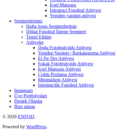
İçsel Manzara
İzlenimci Fotoğraf Atölyesi
Yeniden yaratım atölyesi
Seminerlerimiz
Hafta Sonu Seminerlerimiz
Dijital Fotoğraf İşleme Semineri
Temel Eğitim
Atölyeler
Doğa Fotoğrafçılığı Atölyesi
Yeniden Yaratım / Başkalaştırma Atölyesi
El Ne Der Atölyesi
Sokak Fotoğrafçılığı Atölyesi
İçsel Manzara Atölyesi
Çoklu Pozlama Atölyesi
Minimalizm Atölyesi
İzlenimcilik Fotoğraf Atölyesi
Instagram
Üye Portfolyoları
Destek Olanlar
Bize ulaşın
© 2026
ENFOD
.
Powered by
WordPress
.