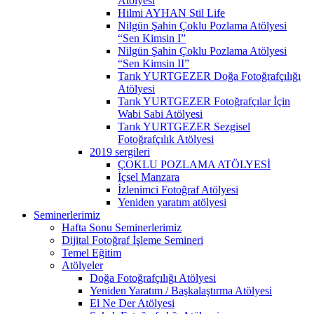
Atölyesi
Hilmi AYHAN Stil Life
Nilgün Şahin Çoklu Pozlama Atölyesi
“Sen Kimsin I”
Nilgün Şahin Çoklu Pozlama Atölyesi
“Sen Kimsin II”
Tarık YURTGEZER Doğa Fotoğrafçılığı
Atölyesi
Tarık YURTGEZER Fotoğrafçılar İçin
Wabi Sabi Atölyesi
Tarık YURTGEZER Sezgisel
Fotoğrafçılık Atölyesi
2019 sergileri
ÇOKLU POZLAMA ATÖLYESİ
İçsel Manzara
İzlenimci Fotoğraf Atölyesi
Yeniden yaratım atölyesi
Seminerlerimiz
Hafta Sonu Seminerlerimiz
Dijital Fotoğraf İşleme Semineri
Temel Eğitim
Atölyeler
Doğa Fotoğrafçılığı Atölyesi
Yeniden Yaratım / Başkalaştırma Atölyesi
El Ne Der Atölyesi