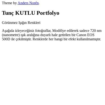
Theme by
Anders Norén
.
Tunç KUTLU Portfolyo
Görünmez Işığın Renkleri
Aşağıda izleyeceğiniz fotoğraflar, Modifiye edilerek sadece 720 nm
(nanometre) ışık aralığına duyarlı hale getirilen bir Canon EOS
500D ile çekilmiştir. Renklerde her hangi bir efekt kullanılmamıştır.
Tunc Kutlu 01
Tunc Kutlu 02
Tunc Kutlu 03
Tunc Kutlu 04
Tunc Kutlu 05
Tunc Kutlu 06
Tunc Kutlu 07