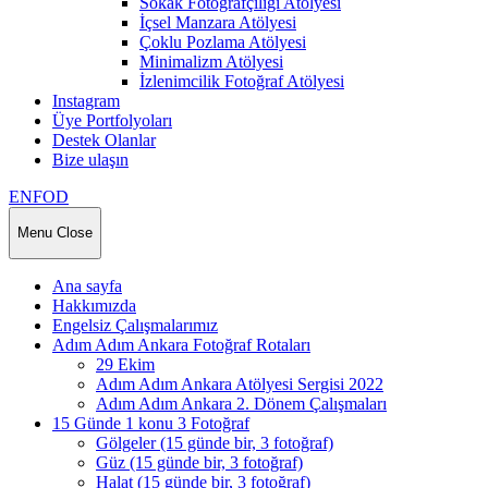
Sokak Fotoğrafçılığı Atölyesi
İçsel Manzara Atölyesi
Çoklu Pozlama Atölyesi
Minimalizm Atölyesi
İzlenimcilik Fotoğraf Atölyesi
Instagram
Üye Portfolyoları
Destek Olanlar
Bize ulaşın
ENFOD
Menu
Close
Ana sayfa
Hakkımızda
Engelsiz Çalışmalarımız
Adım Adım Ankara Fotoğraf Rotaları
29 Ekim
Adım Adım Ankara Atölyesi Sergisi 2022
Adım Adım Ankara 2. Dönem Çalışmaları
15 Günde 1 konu 3 Fotoğraf
Gölgeler (15 günde bir, 3 fotoğraf)
Güz (15 günde bir, 3 fotoğraf)
Halat (15 günde bir, 3 fotoğraf)