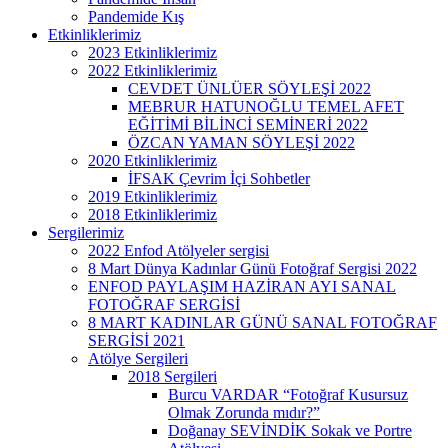
Pandemide Kış
Etkinliklerimiz
2023 Etkinliklerimiz
2022 Etkinliklerimiz
CEVDET ÜNLÜER SÖYLEŞİ 2022
MEBRUR HATUNOĞLU TEMEL AFET
EĞİTİMİ BİLİNCİ SEMİNERİ 2022
ÖZCAN YAMAN SÖYLEŞİ 2022
2020 Etkinliklerimiz
İFSAK Çevrim İçi Sohbetler
2019 Etkinliklerimiz
2018 Etkinliklerimiz
Sergilerimiz
2022 Enfod Atölyeler sergisi
8 Mart Dünya Kadınlar Günü Fotoğraf Sergisi 2022
ENFOD PAYLAŞIM HAZİRAN AYI SANAL
FOTOĞRAF SERGİSİ
8 MART KADINLAR GÜNÜ SANAL FOTOĞRAF
SERGİSİ 2021
Atölye Sergileri
2018 Sergileri
Burcu VARDAR “Fotoğraf Kusursuz
Olmak Zorunda mıdır?”
Doğanay SEVİNDİK Sokak ve Portre