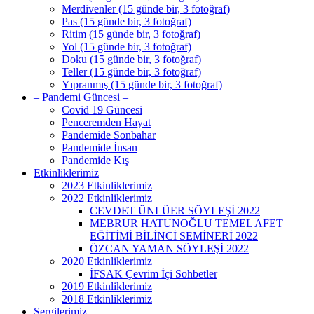
Merdivenler (15 günde bir, 3 fotoğraf)
Pas (15 günde bir, 3 fotoğraf)
Ritim (15 günde bir, 3 fotoğraf)
Yol (15 günde bir, 3 fotoğraf)
Doku (15 günde bir, 3 fotoğraf)
Teller (15 günde bir, 3 fotoğraf)
Yıpranmış (15 günde bir, 3 fotoğraf)
– Pandemi Güncesi –
Covid 19 Güncesi
Penceremden Hayat
Pandemide Sonbahar
Pandemide İnsan
Pandemide Kış
Etkinliklerimiz
2023 Etkinliklerimiz
2022 Etkinliklerimiz
CEVDET ÜNLÜER SÖYLEŞİ 2022
MEBRUR HATUNOĞLU TEMEL AFET
EĞİTİMİ BİLİNCİ SEMİNERİ 2022
ÖZCAN YAMAN SÖYLEŞİ 2022
2020 Etkinliklerimiz
İFSAK Çevrim İçi Sohbetler
2019 Etkinliklerimiz
2018 Etkinliklerimiz
Sergilerimiz