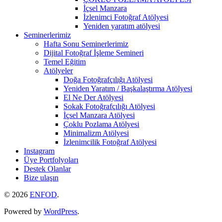
İçsel Manzara
İzlenimci Fotoğraf Atölyesi
Yeniden yaratım atölyesi
Seminerlerimiz
Hafta Sonu Seminerlerimiz
Dijital Fotoğraf İşleme Semineri
Temel Eğitim
Atölyeler
Doğa Fotoğrafçılığı Atölyesi
Yeniden Yaratım / Başkalaştırma Atölyesi
El Ne Der Atölyesi
Sokak Fotoğrafçılığı Atölyesi
İçsel Manzara Atölyesi
Çoklu Pozlama Atölyesi
Minimalizm Atölyesi
İzlenimcilik Fotoğraf Atölyesi
Instagram
Üye Portfolyoları
Destek Olanlar
Bize ulaşın
© 2026
ENFOD
.
Powered by
WordPress
.