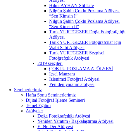
Atölyesi
Hilmi AYHAN Stil Life
Nilgün Şahin Çoklu Pozlama Atölyesi
“Sen Kimsin I”
Nilgün Şahin Çoklu Pozlama Atölyesi
“Sen Kimsin II”
Tarık YURTGEZER Doğa Fotoğrafçılığı
Atölyesi
Tarık YURTGEZER Fotoğrafçılar İçin
Wabi Sabi Atölyesi
Tarık YURTGEZER Sezgisel
Fotoğrafçılık Atölyesi
2019 sergileri
ÇOKLU POZLAMA ATÖLYESİ
İçsel Manzara
İzlenimci Fotoğraf Atölyesi
Yeniden yaratım atölyesi
Seminerlerimiz
Hafta Sonu Seminerlerimiz
Dijital Fotoğraf İşleme Semineri
Temel Eğitim
Atölyeler
Doğa Fotoğrafçılığı Atölyesi
Yeniden Yaratım / Başkalaştırma Atölyesi
El Ne Der Atölyesi