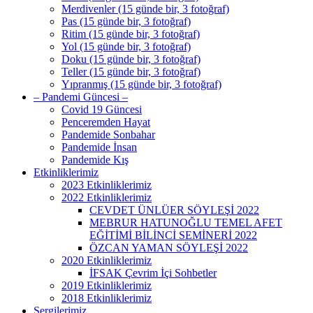
Merdivenler (15 günde bir, 3 fotoğraf)
Pas (15 günde bir, 3 fotoğraf)
Ritim (15 günde bir, 3 fotoğraf)
Yol (15 günde bir, 3 fotoğraf)
Doku (15 günde bir, 3 fotoğraf)
Teller (15 günde bir, 3 fotoğraf)
Yıpranmış (15 günde bir, 3 fotoğraf)
– Pandemi Güncesi –
Covid 19 Güncesi
Penceremden Hayat
Pandemide Sonbahar
Pandemide İnsan
Pandemide Kış
Etkinliklerimiz
2023 Etkinliklerimiz
2022 Etkinliklerimiz
CEVDET ÜNLÜER SÖYLEŞİ 2022
MEBRUR HATUNOĞLU TEMEL AFET
EĞİTİMİ BİLİNCİ SEMİNERİ 2022
ÖZCAN YAMAN SÖYLEŞİ 2022
2020 Etkinliklerimiz
İFSAK Çevrim İçi Sohbetler
2019 Etkinliklerimiz
2018 Etkinliklerimiz
Sergilerimiz