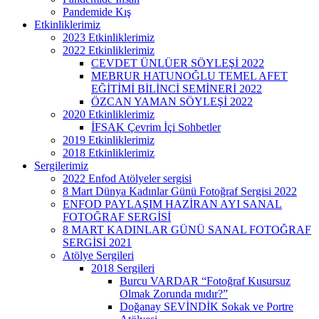
Pandemide Kış
Etkinliklerimiz
2023 Etkinliklerimiz
2022 Etkinliklerimiz
CEVDET ÜNLÜER SÖYLEŞİ 2022
MEBRUR HATUNOĞLU TEMEL AFET
EĞİTİMİ BİLİNCİ SEMİNERİ 2022
ÖZCAN YAMAN SÖYLEŞİ 2022
2020 Etkinliklerimiz
İFSAK Çevrim İçi Sohbetler
2019 Etkinliklerimiz
2018 Etkinliklerimiz
Sergilerimiz
2022 Enfod Atölyeler sergisi
8 Mart Dünya Kadınlar Günü Fotoğraf Sergisi 2022
ENFOD PAYLAŞIM HAZİRAN AYI SANAL
FOTOĞRAF SERGİSİ
8 MART KADINLAR GÜNÜ SANAL FOTOĞRAF
SERGİSİ 2021
Atölye Sergileri
2018 Sergileri
Burcu VARDAR “Fotoğraf Kusursuz
Olmak Zorunda mıdır?”
Doğanay SEVİNDİK Sokak ve Portre