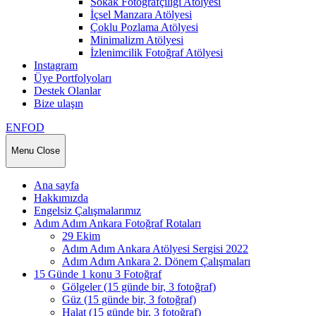
Sokak Fotoğrafçılığı Atölyesi
İçsel Manzara Atölyesi
Çoklu Pozlama Atölyesi
Minimalizm Atölyesi
İzlenimcilik Fotoğraf Atölyesi
Instagram
Üye Portfolyoları
Destek Olanlar
Bize ulaşın
ENFOD
Menu
Close
Ana sayfa
Hakkımızda
Engelsiz Çalışmalarımız
Adım Adım Ankara Fotoğraf Rotaları
29 Ekim
Adım Adım Ankara Atölyesi Sergisi 2022
Adım Adım Ankara 2. Dönem Çalışmaları
15 Günde 1 konu 3 Fotoğraf
Gölgeler (15 günde bir, 3 fotoğraf)
Güz (15 günde bir, 3 fotoğraf)
Halat (15 günde bir, 3 fotoğraf)