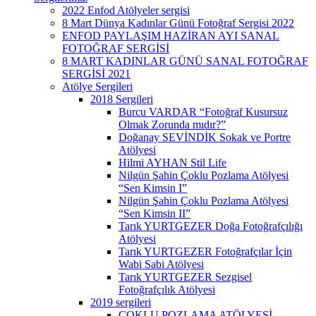
2022 Enfod Atölyeler sergisi
8 Mart Dünya Kadınlar Günü Fotoğraf Sergisi 2022
ENFOD PAYLAŞIM HAZİRAN AYI SANAL
FOTOĞRAF SERGİSİ
8 MART KADINLAR GÜNÜ SANAL FOTOĞRAF
SERGİSİ 2021
Atölye Sergileri
2018 Sergileri
Burcu VARDAR “Fotoğraf Kusursuz
Olmak Zorunda mıdır?”
Doğanay SEVİNDİK Sokak ve Portre
Atölyesi
Hilmi AYHAN Stil Life
Nilgün Şahin Çoklu Pozlama Atölyesi
“Sen Kimsin I”
Nilgün Şahin Çoklu Pozlama Atölyesi
“Sen Kimsin II”
Tarık YURTGEZER Doğa Fotoğrafçılığı
Atölyesi
Tarık YURTGEZER Fotoğrafçılar İçin
Wabi Sabi Atölyesi
Tarık YURTGEZER Sezgisel
Fotoğrafçılık Atölyesi
2019 sergileri
ÇOKLU POZLAMA ATÖLYESİ