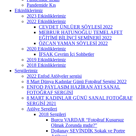
Pandemide Kış
Etkinliklerimiz
2023 Etkinliklerimiz
2022 Etkinliklerimiz
CEVDET ÜNLÜER SÖYLEŞİ 2022
MEBRUR HATUNOĞLU TEMEL AFET
EĞİTİMİ BİLİNCİ SEMİNERİ 2022
ÖZCAN YAMAN SÖYLEŞİ 2022
2020 Etkinliklerimiz
İFSAK Çevrim İçi Sohbetler
2019 Etkinliklerimiz
2018 Etkinliklerimiz
Sergilerimiz
2022 Enfod Atölyeler sergisi
8 Mart Dünya Kadınlar Günü Fotoğraf Sergisi 2022
ENFOD PAYLAŞIM HAZİRAN AYI SANAL
FOTOĞRAF SERGİSİ
8 MART KADINLAR GÜNÜ SANAL FOTOĞRAF
SERGİSİ 2021
Atölye Sergileri
2018 Sergileri
Burcu VARDAR “Fotoğraf Kusursuz
Olmak Zorunda mıdır?”
Doğanay SEVİNDİK Sokak ve Portre