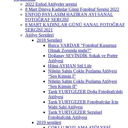
2022 Enfod Atölyeler sergisi
8 Mart Dünya Kadınlar Günü Fotoğraf Sergisi 2022
ENFOD PAYLAŞIM HAZİRAN AYI SANAL
FOTOĞRAF SERGİSİ
8 MART KADINLAR GÜNÜ SANAL FOTOĞRAF
SERGİSİ 2021
Atölye Sergileri
2018 Sergileri
Burcu VARDAR “Fotoğraf Kusursuz
Olmak Zorunda mıdır?”
Doğanay SEVİNDİK Sokak ve Portre
Atölyesi
Hilmi AYHAN Stil Life
Nilgün Şahin Çoklu Pozlama Atölyesi
“Sen Kimsin I”
Nilgün Şahin Çoklu Pozlama Atölyesi
“Sen Kimsin II”
Tarık YURTGEZER Doğa Fotoğrafçılığı
Atölyesi
Tarık YURTGEZER Fotoğrafçılar İçin
Wabi Sabi Atölyesi
Tarık YURTGEZER Sezgisel
Fotoğrafçılık Atölyesi
2019 sergileri
ÇOKLU POZLAMA ATÖLYESİ