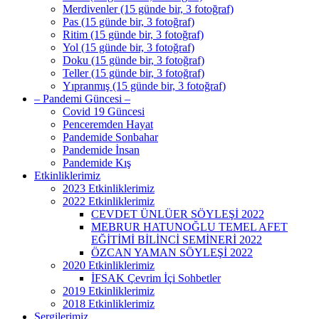
Merdivenler (15 günde bir, 3 fotoğraf)
Pas (15 günde bir, 3 fotoğraf)
Ritim (15 günde bir, 3 fotoğraf)
Yol (15 günde bir, 3 fotoğraf)
Doku (15 günde bir, 3 fotoğraf)
Teller (15 günde bir, 3 fotoğraf)
Yıpranmış (15 günde bir, 3 fotoğraf)
– Pandemi Güncesi –
Covid 19 Güncesi
Penceremden Hayat
Pandemide Sonbahar
Pandemide İnsan
Pandemide Kış
Etkinliklerimiz
2023 Etkinliklerimiz
2022 Etkinliklerimiz
CEVDET ÜNLÜER SÖYLEŞİ 2022
MEBRUR HATUNOĞLU TEMEL AFET
EĞİTİMİ BİLİNCİ SEMİNERİ 2022
ÖZCAN YAMAN SÖYLEŞİ 2022
2020 Etkinliklerimiz
İFSAK Çevrim İçi Sohbetler
2019 Etkinliklerimiz
2018 Etkinliklerimiz
Sergilerimiz