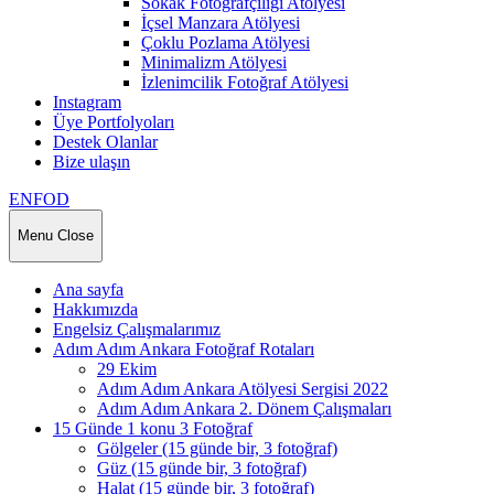
Sokak Fotoğrafçılığı Atölyesi
İçsel Manzara Atölyesi
Çoklu Pozlama Atölyesi
Minimalizm Atölyesi
İzlenimcilik Fotoğraf Atölyesi
Instagram
Üye Portfolyoları
Destek Olanlar
Bize ulaşın
ENFOD
Menu
Close
Ana sayfa
Hakkımızda
Engelsiz Çalışmalarımız
Adım Adım Ankara Fotoğraf Rotaları
29 Ekim
Adım Adım Ankara Atölyesi Sergisi 2022
Adım Adım Ankara 2. Dönem Çalışmaları
15 Günde 1 konu 3 Fotoğraf
Gölgeler (15 günde bir, 3 fotoğraf)
Güz (15 günde bir, 3 fotoğraf)
Halat (15 günde bir, 3 fotoğraf)