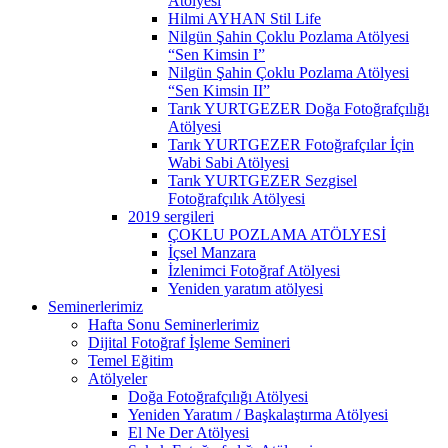
Atölyesi
Hilmi AYHAN Stil Life
Nilgün Şahin Çoklu Pozlama Atölyesi
“Sen Kimsin I”
Nilgün Şahin Çoklu Pozlama Atölyesi
“Sen Kimsin II”
Tarık YURTGEZER Doğa Fotoğrafçılığı
Atölyesi
Tarık YURTGEZER Fotoğrafçılar İçin
Wabi Sabi Atölyesi
Tarık YURTGEZER Sezgisel
Fotoğrafçılık Atölyesi
2019 sergileri
ÇOKLU POZLAMA ATÖLYESİ
İçsel Manzara
İzlenimci Fotoğraf Atölyesi
Yeniden yaratım atölyesi
Seminerlerimiz
Hafta Sonu Seminerlerimiz
Dijital Fotoğraf İşleme Semineri
Temel Eğitim
Atölyeler
Doğa Fotoğrafçılığı Atölyesi
Yeniden Yaratım / Başkalaştırma Atölyesi
El Ne Der Atölyesi