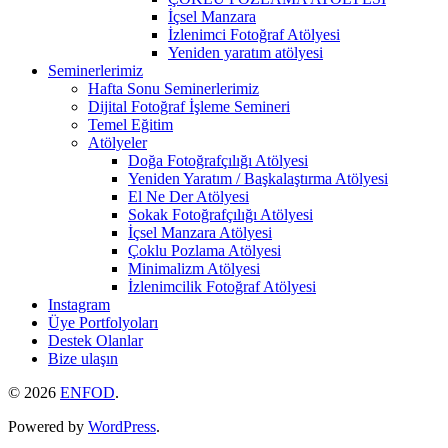
İçsel Manzara
İzlenimci Fotoğraf Atölyesi
Yeniden yaratım atölyesi
Seminerlerimiz
Hafta Sonu Seminerlerimiz
Dijital Fotoğraf İşleme Semineri
Temel Eğitim
Atölyeler
Doğa Fotoğrafçılığı Atölyesi
Yeniden Yaratım / Başkalaştırma Atölyesi
El Ne Der Atölyesi
Sokak Fotoğrafçılığı Atölyesi
İçsel Manzara Atölyesi
Çoklu Pozlama Atölyesi
Minimalizm Atölyesi
İzlenimcilik Fotoğraf Atölyesi
Instagram
Üye Portfolyoları
Destek Olanlar
Bize ulaşın
© 2026
ENFOD
.
Powered by
WordPress
.