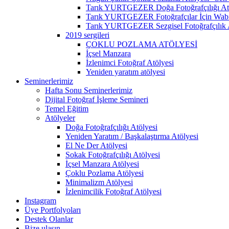
Tarık YURTGEZER Doğa Fotoğrafçılığı At
Tarık YURTGEZER Fotoğrafçılar İçin Wabi 
Tarık YURTGEZER Sezgisel Fotoğrafçılık 
2019 sergileri
ÇOKLU POZLAMA ATÖLYESİ
İçsel Manzara
İzlenimci Fotoğraf Atölyesi
Yeniden yaratım atölyesi
Seminerlerimiz
Hafta Sonu Seminerlerimiz
Dijital Fotoğraf İşleme Semineri
Temel Eğitim
Atölyeler
Doğa Fotoğrafçılığı Atölyesi
Yeniden Yaratım / Başkalaştırma Atölyesi
El Ne Der Atölyesi
Sokak Fotoğrafçılığı Atölyesi
İçsel Manzara Atölyesi
Çoklu Pozlama Atölyesi
Minimalizm Atölyesi
İzlenimcilik Fotoğraf Atölyesi
Instagram
Üye Portfolyoları
Destek Olanlar
Bize ulaşın