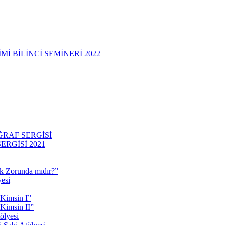
 BİLİNCİ SEMİNERİ 2022
RAF SERGİSİ
RGİSİ 2021
 Zorunda mıdır?”
esi
 Kimsin I”
Kimsin II”
ölyesi