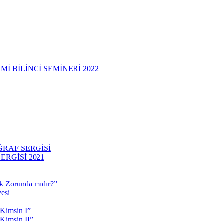
 BİLİNCİ SEMİNERİ 2022
RAF SERGİSİ
RGİSİ 2021
 Zorunda mıdır?”
esi
 Kimsin I”
Kimsin II”