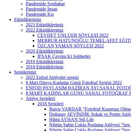
Pandemide Sonbahar
Pandemide İnsan
Pandemide Kış
Etkinliklerimiz
2023 Etkinliklerimiz
2022 Etkinliklerimiz
CEVDET ÜNLÜER SÖYLEŞİ 2022
MEBRUR HATUNOĞLU TEMEL AFET EĞİTİMİ
ÖZCAN YAMAN SÖYLEŞİ 2022
2020 Etkinliklerimiz
İFSAK Çevrim İçi Sohbetler
2019 Etkinliklerimiz
2018 Etkinliklerimiz
Sergilerimiz
2022 Enfod Atölyeler sergisi
8 Mart Dünya Kadınlar Günü Fotoğraf Sergisi 2022
ENFOD PAYLAŞIM HAZİRAN AYI SANAL FOTOĞ
8 MART KADINLAR GÜNÜ SANAL FOTOĞRAF SE
Atölye Sergileri
2018 Sergileri
Burcu VARDAR “Fotoğraf Kusursuz Olmak
Doğanay SEVİNDİK Sokak ve Portre Atöly
Hilmi AYHAN Stil Life
Nilgün Şahin Çoklu Pozlama Atölyesi “Sen
Nilgün Şahin Çoklu Pozlama Atölyesi “Sen 