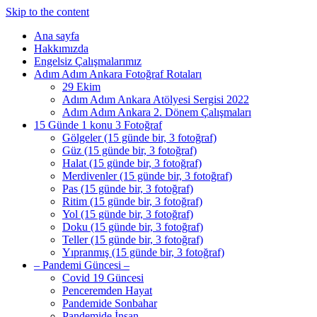
Skip to the content
Ana sayfa
Hakkımızda
Engelsiz Çalışmalarımız
Adım Adım Ankara Fotoğraf Rotaları
29 Ekim
Adım Adım Ankara Atölyesi Sergisi 2022
Adım Adım Ankara 2. Dönem Çalışmaları
15 Günde 1 konu 3 Fotoğraf
Gölgeler (15 günde bir, 3 fotoğraf)
Güz (15 günde bir, 3 fotoğraf)
Halat (15 günde bir, 3 fotoğraf)
Merdivenler (15 günde bir, 3 fotoğraf)
Pas (15 günde bir, 3 fotoğraf)
Ritim (15 günde bir, 3 fotoğraf)
Yol (15 günde bir, 3 fotoğraf)
Doku (15 günde bir, 3 fotoğraf)
Teller (15 günde bir, 3 fotoğraf)
Yıpranmış (15 günde bir, 3 fotoğraf)
– Pandemi Güncesi –
Covid 19 Güncesi
Penceremden Hayat
Pandemide Sonbahar
Pandemide İnsan