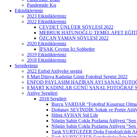
Pandemide Kış
Etkinliklerimiz
2023 Etkinliklerimiz
2022 Etkinliklerimiz
CEVDET ÜNLÜER SÖYLEŞİ 2022
MEBRUR HATUNOĞLU TEMEL AFET EĞİTİMİ
ÖZCAN YAMAN SÖYLEŞİ 2022
2020 Etkinliklerimiz
İFSAK Çevrim İçi Sohbetler
2019 Etkinliklerimiz
2018 Etkinliklerimiz
Sergilerimiz
2022 Enfod Atölyeler sergisi
8 Mart Dünya Kadınlar Günü Fotoğraf Sergisi 2022
ENFOD PAYLAŞIM HAZİRAN AYI SANAL FOTOĞ
8 MART KADINLAR GÜNÜ SANAL FOTOĞRAF SE
Atölye Sergileri
2018 Sergileri
Burcu VARDAR “Fotoğraf Kusursuz Olmak
Doğanay SEVİNDİK Sokak ve Portre Atöly
Hilmi AYHAN Stil Life
Nilgün Şahin Çoklu Pozlama Atölyesi “Sen
Nilgün Şahin Çoklu Pozlama Atölyesi “Sen 
Tarık YURTGEZER Doğa Fotoğrafçılığı At