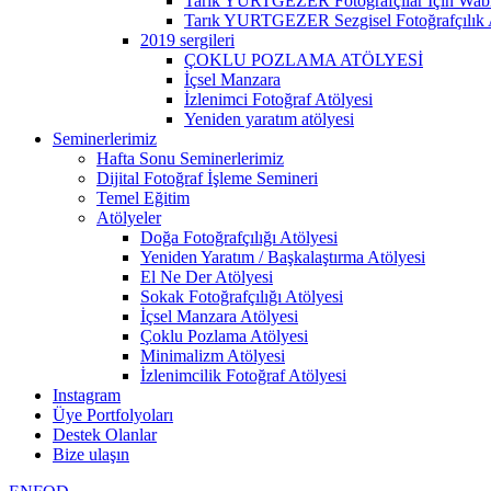
Tarık YURTGEZER Fotoğrafçılar İçin Wabi 
Tarık YURTGEZER Sezgisel Fotoğrafçılık 
2019 sergileri
ÇOKLU POZLAMA ATÖLYESİ
İçsel Manzara
İzlenimci Fotoğraf Atölyesi
Yeniden yaratım atölyesi
Seminerlerimiz
Hafta Sonu Seminerlerimiz
Dijital Fotoğraf İşleme Semineri
Temel Eğitim
Atölyeler
Doğa Fotoğrafçılığı Atölyesi
Yeniden Yaratım / Başkalaştırma Atölyesi
El Ne Der Atölyesi
Sokak Fotoğrafçılığı Atölyesi
İçsel Manzara Atölyesi
Çoklu Pozlama Atölyesi
Minimalizm Atölyesi
İzlenimcilik Fotoğraf Atölyesi
Instagram
Üye Portfolyoları
Destek Olanlar
Bize ulaşın