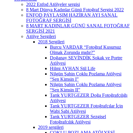
2022 Enfod Atölyeler sergisi
8 Mart Dünya Kadınlar Günü Fotoğraf Sergisi 2022
ENFOD PAYLAŞIM HAZİRAN AYI SANAL
FOTOĞRAF SERGİSİ
8 MART KADINLAR GÜNÜ SANAL FOTOĞRAF
SERGİSİ 2021
Atölye Sergileri
2018 Sergileri
Burcu VARDAR “Fotoğraf Kusursuz
Olmak Zorunda mıdır?”
Doğanay SEVİNDİK Sokak ve Portre
Atölyesi
Hilmi AYHAN Stil Life
Nilgün Şahin Çoklu Pozlama Atölyesi
“Sen Kimsin I”
Nilgün Şahin Çoklu Pozlama Atölyesi
“Sen Kimsin II”
Tarık YURTGEZER Doğa Fotoğrafçılığı
Atölyesi
Tarık YURTGEZER Fotoğrafçılar İçin
Wabi Sabi Atölyesi
Tarık YURTGEZER Sezgisel
Fotoğrafçılık Atölyesi
2019 sergileri
ÇOKLU POZLAMA ATÖLYESİ