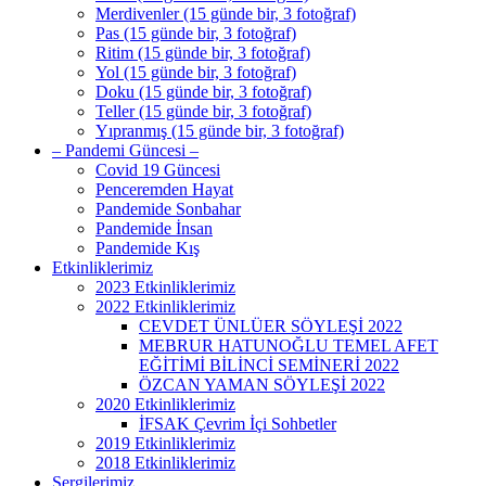
Merdivenler (15 günde bir, 3 fotoğraf)
Pas (15 günde bir, 3 fotoğraf)
Ritim (15 günde bir, 3 fotoğraf)
Yol (15 günde bir, 3 fotoğraf)
Doku (15 günde bir, 3 fotoğraf)
Teller (15 günde bir, 3 fotoğraf)
Yıpranmış (15 günde bir, 3 fotoğraf)
– Pandemi Güncesi –
Covid 19 Güncesi
Penceremden Hayat
Pandemide Sonbahar
Pandemide İnsan
Pandemide Kış
Etkinliklerimiz
2023 Etkinliklerimiz
2022 Etkinliklerimiz
CEVDET ÜNLÜER SÖYLEŞİ 2022
MEBRUR HATUNOĞLU TEMEL AFET
EĞİTİMİ BİLİNCİ SEMİNERİ 2022
ÖZCAN YAMAN SÖYLEŞİ 2022
2020 Etkinliklerimiz
İFSAK Çevrim İçi Sohbetler
2019 Etkinliklerimiz
2018 Etkinliklerimiz
Sergilerimiz