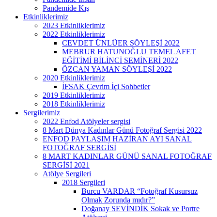
Pandemide Kış
Etkinliklerimiz
2023 Etkinliklerimiz
2022 Etkinliklerimiz
CEVDET ÜNLÜER SÖYLEŞİ 2022
MEBRUR HATUNOĞLU TEMEL AFET
EĞİTİMİ BİLİNCİ SEMİNERİ 2022
ÖZCAN YAMAN SÖYLEŞİ 2022
2020 Etkinliklerimiz
İFSAK Çevrim İçi Sohbetler
2019 Etkinliklerimiz
2018 Etkinliklerimiz
Sergilerimiz
2022 Enfod Atölyeler sergisi
8 Mart Dünya Kadınlar Günü Fotoğraf Sergisi 2022
ENFOD PAYLAŞIM HAZİRAN AYI SANAL
FOTOĞRAF SERGİSİ
8 MART KADINLAR GÜNÜ SANAL FOTOĞRAF
SERGİSİ 2021
Atölye Sergileri
2018 Sergileri
Burcu VARDAR “Fotoğraf Kusursuz
Olmak Zorunda mıdır?”
Doğanay SEVİNDİK Sokak ve Portre