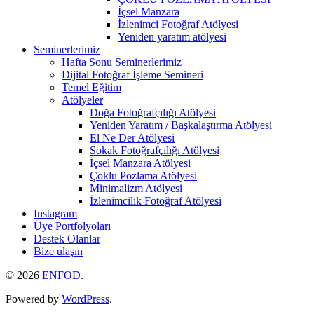
İçsel Manzara
İzlenimci Fotoğraf Atölyesi
Yeniden yaratım atölyesi
Seminerlerimiz
Hafta Sonu Seminerlerimiz
Dijital Fotoğraf İşleme Semineri
Temel Eğitim
Atölyeler
Doğa Fotoğrafçılığı Atölyesi
Yeniden Yaratım / Başkalaştırma Atölyesi
El Ne Der Atölyesi
Sokak Fotoğrafçılığı Atölyesi
İçsel Manzara Atölyesi
Çoklu Pozlama Atölyesi
Minimalizm Atölyesi
İzlenimcilik Fotoğraf Atölyesi
Instagram
Üye Portfolyoları
Destek Olanlar
Bize ulaşın
© 2026
ENFOD
.
Powered by
WordPress
.