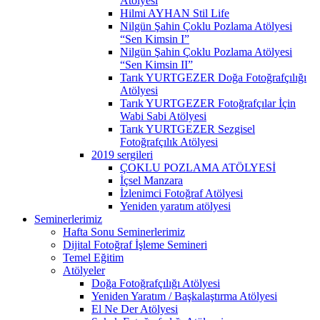
Atölyesi
Hilmi AYHAN Stil Life
Nilgün Şahin Çoklu Pozlama Atölyesi
“Sen Kimsin I”
Nilgün Şahin Çoklu Pozlama Atölyesi
“Sen Kimsin II”
Tarık YURTGEZER Doğa Fotoğrafçılığı
Atölyesi
Tarık YURTGEZER Fotoğrafçılar İçin
Wabi Sabi Atölyesi
Tarık YURTGEZER Sezgisel
Fotoğrafçılık Atölyesi
2019 sergileri
ÇOKLU POZLAMA ATÖLYESİ
İçsel Manzara
İzlenimci Fotoğraf Atölyesi
Yeniden yaratım atölyesi
Seminerlerimiz
Hafta Sonu Seminerlerimiz
Dijital Fotoğraf İşleme Semineri
Temel Eğitim
Atölyeler
Doğa Fotoğrafçılığı Atölyesi
Yeniden Yaratım / Başkalaştırma Atölyesi
El Ne Der Atölyesi