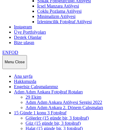
Sokak Fotoğrafçılığı Atölyesi
İçsel Manzara Atölyesi
Çoklu Pozlama Atölyesi
Minimalizm Atölyesi
İzlenimcilik Fotoğraf Atölyesi
Instagram
Üye Portfolyoları
Destek Olanlar
Bize ulaşın
ENFOD
Menu
Close
Ana sayfa
Hakkımızda
Engelsiz Çalışmalarımız
Adım Adım Ankara Fotoğraf Rotaları
29 Ekim
Adım Adım Ankara Atölyesi Sergisi 2022
Adım Adım Ankara 2. Dönem Çalışmaları
15 Günde 1 konu 3 Fotoğraf
Gölgeler (15 günde bir, 3 fotoğraf)
Güz (15 günde bir, 3 fotoğraf)
Halat (15 günde bir, 3 fotoğraf)