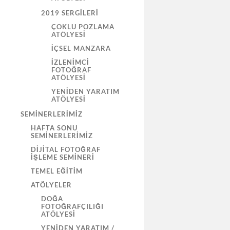
2019 SERGILERI
ÇOKLU POZLAMA
ATÖLYESİ
İÇSEL MANZARA
İZLENIMCI
FOTOĞRAF
ATÖLYESI
YENIDEN YARATIM
ATÖLYESI
SEMINERLERIMIZ
HAFTA SONU
SEMINERLERIMIZ
DIJITAL FOTOĞRAF
İŞLEME SEMINERI
TEMEL EĞITIM
ATÖLYELER
DOĞA
FOTOĞRAFÇILIĞI
ATÖLYESI
YENIDEN YARATIM /