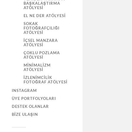
BAŞKALAŞTIRMA
ATÖLYESI
EL NE DER ATÖLYESI
SOKAK
FOTOĞRAFÇILIĞI
ATÖLYESI
İÇSEL MANZARA
ATÖLYESI
ÇOKLU POZLAMA
ATÖLYESI
MINIMALIZM
ATÖLYESI
İZLENIMCILIK
FOTOĞRAF ATÖLYESI
INSTAGRAM
ÜYE PORTFOLYOLARI
DESTEK OLANLAR
BIZE ULAŞIN