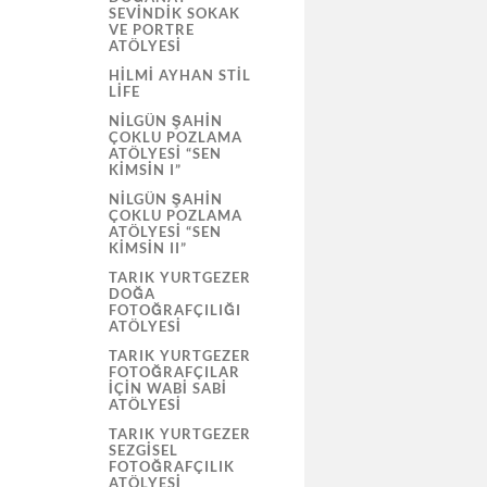
SEVİNDİK SOKAK
VE PORTRE
ATÖLYESI
HILMI AYHAN STIL
LIFE
NILGÜN ŞAHIN
ÇOKLU POZLAMA
ATÖLYESI “SEN
KIMSIN I”
NILGÜN ŞAHIN
ÇOKLU POZLAMA
ATÖLYESI “SEN
KIMSIN II”
TARIK YURTGEZER
DOĞA
FOTOĞRAFÇILIĞI
ATÖLYESI
TARIK YURTGEZER
FOTOĞRAFÇILAR
İÇIN WABI SABI
ATÖLYESI
TARIK YURTGEZER
SEZGISEL
FOTOĞRAFÇILIK
ATÖLYESI