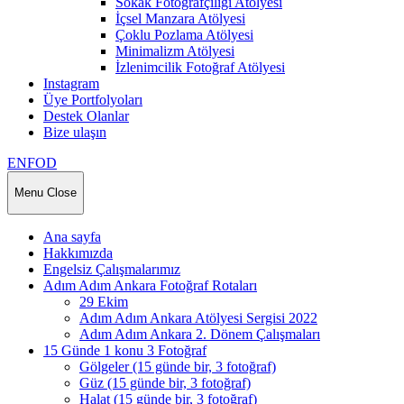
Sokak Fotoğrafçılığı Atölyesi
İçsel Manzara Atölyesi
Çoklu Pozlama Atölyesi
Minimalizm Atölyesi
İzlenimcilik Fotoğraf Atölyesi
Instagram
Üye Portfolyoları
Destek Olanlar
Bize ulaşın
ENFOD
Menu
Close
Ana sayfa
Hakkımızda
Engelsiz Çalışmalarımız
Adım Adım Ankara Fotoğraf Rotaları
29 Ekim
Adım Adım Ankara Atölyesi Sergisi 2022
Adım Adım Ankara 2. Dönem Çalışmaları
15 Günde 1 konu 3 Fotoğraf
Gölgeler (15 günde bir, 3 fotoğraf)
Güz (15 günde bir, 3 fotoğraf)
Halat (15 günde bir, 3 fotoğraf)