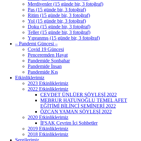
Merdivenler (15 günde bir, 3 fotoğraf)
Pas (15 günde bir, 3 fotoğraf)
Ritim (15 günde bir, 3 fotoğraf)
Yol (15 günde bir, 3 fotoğraf)
Doku (15 günde bir, 3 fotoğraf)
Teller (15 günde bir, 3 fotoğraf)
Yıpranmış (15 günde bir, 3 fotoğraf)
– Pandemi Güncesi –
Covid 19 Güncesi
Penceremden Hayat
Pandemide Sonbahar
Pandemide İnsan
Pandemide Kış
Etkinliklerimiz
2023 Etkinliklerimiz
2022 Etkinliklerimiz
CEVDET ÜNLÜER SÖYLEŞİ 2022
MEBRUR HATUNOĞLU TEMEL AFET
EĞİTİMİ BİLİNCİ SEMİNERİ 2022
ÖZCAN YAMAN SÖYLEŞİ 2022
2020 Etkinliklerimiz
İFSAK Çevrim İçi Sohbetler
2019 Etkinliklerimiz
2018 Etkinliklerimiz
Sergilerimiz