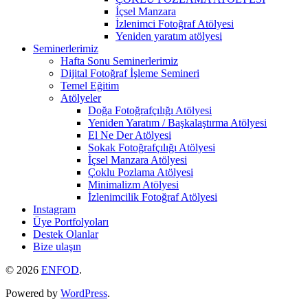
İçsel Manzara
İzlenimci Fotoğraf Atölyesi
Yeniden yaratım atölyesi
Seminerlerimiz
Hafta Sonu Seminerlerimiz
Dijital Fotoğraf İşleme Semineri
Temel Eğitim
Atölyeler
Doğa Fotoğrafçılığı Atölyesi
Yeniden Yaratım / Başkalaştırma Atölyesi
El Ne Der Atölyesi
Sokak Fotoğrafçılığı Atölyesi
İçsel Manzara Atölyesi
Çoklu Pozlama Atölyesi
Minimalizm Atölyesi
İzlenimcilik Fotoğraf Atölyesi
Instagram
Üye Portfolyoları
Destek Olanlar
Bize ulaşın
© 2026
ENFOD
.
Powered by
WordPress
.