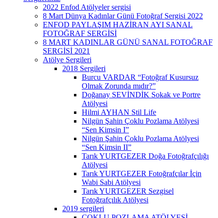
2022 Enfod Atölyeler sergisi
8 Mart Dünya Kadınlar Günü Fotoğraf Sergisi 2022
ENFOD PAYLAŞIM HAZİRAN AYI SANAL
FOTOĞRAF SERGİSİ
8 MART KADINLAR GÜNÜ SANAL FOTOĞRAF
SERGİSİ 2021
Atölye Sergileri
2018 Sergileri
Burcu VARDAR “Fotoğraf Kusursuz
Olmak Zorunda mıdır?”
Doğanay SEVİNDİK Sokak ve Portre
Atölyesi
Hilmi AYHAN Stil Life
Nilgün Şahin Çoklu Pozlama Atölyesi
“Sen Kimsin I”
Nilgün Şahin Çoklu Pozlama Atölyesi
“Sen Kimsin II”
Tarık YURTGEZER Doğa Fotoğrafçılığı
Atölyesi
Tarık YURTGEZER Fotoğrafçılar İçin
Wabi Sabi Atölyesi
Tarık YURTGEZER Sezgisel
Fotoğrafçılık Atölyesi
2019 sergileri
ÇOKLU POZLAMA ATÖLYESİ