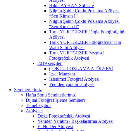
Atölyesi
Hilmi AYHAN Stil Life
Nilgün Şahin Çoklu Pozlama Atölyesi
“Sen Kimsin I”
Nilgün Şahin Çoklu Pozlama Atölyesi
“Sen Kimsin II”
Tarık YURTGEZER Doğa Fotoğrafçılığı
Atölyesi
Tarık YURTGEZER Fotoğrafçılar İçin
Wabi Sabi Atölyesi
Tarık YURTGEZER Sezgisel
Fotoğrafçılık Atölyesi
2019 sergileri
ÇOKLU POZLAMA ATÖLYESİ
İçsel Manzara
İzlenimci Fotoğraf Atölyesi
Yeniden yaratım atölyesi
Seminerlerimiz
Hafta Sonu Seminerlerimiz
Dijital Fotoğraf İşleme Semineri
Temel Eğitim
Atölyeler
Doğa Fotoğrafçılığı Atölyesi
Yeniden Yaratım / Başkalaştırma Atölyesi
El Ne Der Atölyesi