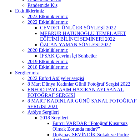
Pandemide Kış
Etkinliklerimiz
2023 Etkinliklerimiz
2022 Etkinliklerimiz
CEVDET ÜNLÜER SÖYLEŞİ 2022
MEBRUR HATUNOĞLU TEMEL AFET
EĞİTİMİ BİLİNCİ SEMİNERİ 2022
ÖZCAN YAMAN SÖYLEŞİ 2022
2020 Etkinliklerimiz
İFSAK Çevrim İçi Sohbetler
2019 Etkinliklerimiz
2018 Etkinliklerimiz
Sergilerimiz
2022 Enfod Atölyeler sergisi
8 Mart Dünya Kadınlar Günü Fotoğraf Sergisi 2022
ENFOD PAYLAŞIM HAZİRAN AYI SANAL
FOTOĞRAF SERGİSİ
8 MART KADINLAR GÜNÜ SANAL FOTOĞRAF
SERGİSİ 2021
Atölye Sergileri
2018 Sergileri
Burcu VARDAR “Fotoğraf Kusursuz
Olmak Zorunda mıdır?”
Doğanay SEVİNDİK Sokak ve Portre