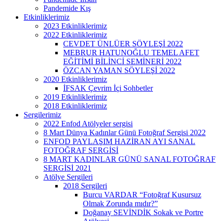
Pandemide Kış
Etkinliklerimiz
2023 Etkinliklerimiz
2022 Etkinliklerimiz
CEVDET ÜNLÜER SÖYLEŞİ 2022
MEBRUR HATUNOĞLU TEMEL AFET
EĞİTİMİ BİLİNCİ SEMİNERİ 2022
ÖZCAN YAMAN SÖYLEŞİ 2022
2020 Etkinliklerimiz
İFSAK Çevrim İçi Sohbetler
2019 Etkinliklerimiz
2018 Etkinliklerimiz
Sergilerimiz
2022 Enfod Atölyeler sergisi
8 Mart Dünya Kadınlar Günü Fotoğraf Sergisi 2022
ENFOD PAYLAŞIM HAZİRAN AYI SANAL
FOTOĞRAF SERGİSİ
8 MART KADINLAR GÜNÜ SANAL FOTOĞRAF
SERGİSİ 2021
Atölye Sergileri
2018 Sergileri
Burcu VARDAR “Fotoğraf Kusursuz
Olmak Zorunda mıdır?”
Doğanay SEVİNDİK Sokak ve Portre