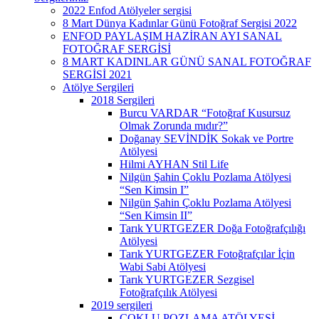
2022 Enfod Atölyeler sergisi
8 Mart Dünya Kadınlar Günü Fotoğraf Sergisi 2022
ENFOD PAYLAŞIM HAZİRAN AYI SANAL
FOTOĞRAF SERGİSİ
8 MART KADINLAR GÜNÜ SANAL FOTOĞRAF
SERGİSİ 2021
Atölye Sergileri
2018 Sergileri
Burcu VARDAR “Fotoğraf Kusursuz
Olmak Zorunda mıdır?”
Doğanay SEVİNDİK Sokak ve Portre
Atölyesi
Hilmi AYHAN Stil Life
Nilgün Şahin Çoklu Pozlama Atölyesi
“Sen Kimsin I”
Nilgün Şahin Çoklu Pozlama Atölyesi
“Sen Kimsin II”
Tarık YURTGEZER Doğa Fotoğrafçılığı
Atölyesi
Tarık YURTGEZER Fotoğrafçılar İçin
Wabi Sabi Atölyesi
Tarık YURTGEZER Sezgisel
Fotoğrafçılık Atölyesi
2019 sergileri
ÇOKLU POZLAMA ATÖLYESİ