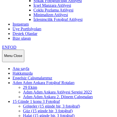
Sokak Fotoğrafçılığı Atölyesi
İçsel Manzara Atölyesi
Çoklu Pozlama Atölyesi
Minimalizm Atölyesi
İzlenimcilik Fotoğraf Atölyesi
Instagram
Üye Portfolyoları
Destek Olanlar
Bize ulaşın
ENFOD
Menu
Close
Ana sayfa
Hakkımızda
Engelsiz Çalışmalarımız
Adım Adım Ankara Fotoğraf Rotaları
29 Ekim
Adım Adım Ankara Atölyesi Sergisi 2022
Adım Adım Ankara 2. Dönem Çalışmaları
15 Günde 1 konu 3 Fotoğraf
Gölgeler (15 günde bir, 3 fotoğraf)
Güz (15 günde bir, 3 fotoğraf)
Halat (15 günde bir, 3 fotoğraf)