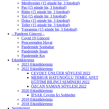
Merdivenler (15 günde bir, 3 fotoğraf)
Pas (15 günde bir, 3 fotoğraf)
Ritim (15 günde bir, 3 fotoğraf)
Yol (15 günde bir, 3 fotoğraf)
Doku (15 günde bir, 3 fotoğraf)
Teller (15 günde bir, 3 fotoğraf)
Yıpranmış (15 günde bir, 3 fotoğraf)
– Pandemi Güncesi –
Covid 19 Güncesi
Penceremden Hayat
Pandemide Sonbahar
Pandemide İnsan
Pandemide Kış
Etkinliklerimiz
2023 Etkinliklerimiz
2022 Etkinliklerimiz
CEVDET ÜNLÜER SÖYLEŞİ 2022
MEBRUR HATUNOĞLU TEMEL AFET
EĞİTİMİ BİLİNCİ SEMİNERİ 2022
ÖZCAN YAMAN SÖYLEŞİ 2022
2020 Etkinliklerimiz
İFSAK Çevrim İçi Sohbetler
2019 Etkinliklerimiz
2018 Etkinliklerimiz
Sergilerimiz