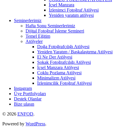
İçsel Manzara
İzlenimci Fotoğraf Atölyesi
Yeniden yaratım atölyesi
Seminerlerimiz
Hafta Sonu Seminerlerimiz
Dijital Fotoğraf İşleme Semineri
Temel Eğitim
Atölyeler
Doğa Fotoğrafçılığı Atölyesi
Yeniden Yaratım / Başkalaştırma Atölyesi
El Ne Der Atölyesi
Sokak Fotoğrafçılığı Atölyesi
İçsel Manzara Atölyesi
Çoklu Pozlama Atölyesi
Minimalizm Atölyesi
İzlenimcilik Fotoğraf Atölyesi
Instagram
Üye Portfolyoları
Destek Olanlar
Bize ulaşın
© 2026
ENFOD
.
Powered by
WordPress
.