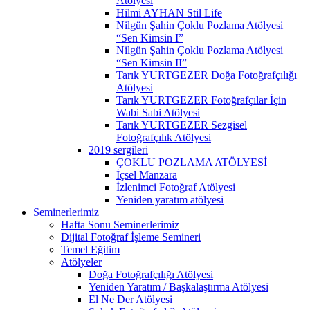
Atölyesi
Hilmi AYHAN Stil Life
Nilgün Şahin Çoklu Pozlama Atölyesi
“Sen Kimsin I”
Nilgün Şahin Çoklu Pozlama Atölyesi
“Sen Kimsin II”
Tarık YURTGEZER Doğa Fotoğrafçılığı
Atölyesi
Tarık YURTGEZER Fotoğrafçılar İçin
Wabi Sabi Atölyesi
Tarık YURTGEZER Sezgisel
Fotoğrafçılık Atölyesi
2019 sergileri
ÇOKLU POZLAMA ATÖLYESİ
İçsel Manzara
İzlenimci Fotoğraf Atölyesi
Yeniden yaratım atölyesi
Seminerlerimiz
Hafta Sonu Seminerlerimiz
Dijital Fotoğraf İşleme Semineri
Temel Eğitim
Atölyeler
Doğa Fotoğrafçılığı Atölyesi
Yeniden Yaratım / Başkalaştırma Atölyesi
El Ne Der Atölyesi