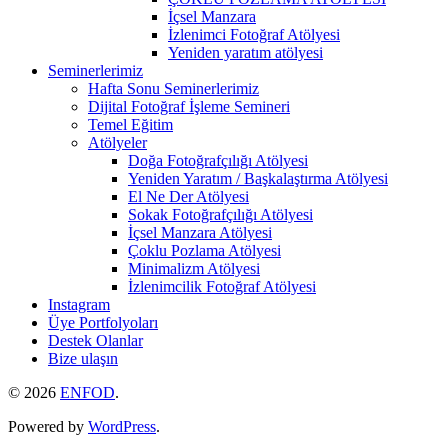
İçsel Manzara
İzlenimci Fotoğraf Atölyesi
Yeniden yaratım atölyesi
Seminerlerimiz
Hafta Sonu Seminerlerimiz
Dijital Fotoğraf İşleme Semineri
Temel Eğitim
Atölyeler
Doğa Fotoğrafçılığı Atölyesi
Yeniden Yaratım / Başkalaştırma Atölyesi
El Ne Der Atölyesi
Sokak Fotoğrafçılığı Atölyesi
İçsel Manzara Atölyesi
Çoklu Pozlama Atölyesi
Minimalizm Atölyesi
İzlenimcilik Fotoğraf Atölyesi
Instagram
Üye Portfolyoları
Destek Olanlar
Bize ulaşın
© 2026
ENFOD
.
Powered by
WordPress
.