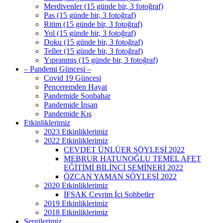
Merdivenler (15 günde bir, 3 fotoğraf)
Pas (15 günde bir, 3 fotoğraf)
Ritim (15 günde bir, 3 fotoğraf)
Yol (15 günde bir, 3 fotoğraf)
Doku (15 günde bir, 3 fotoğraf)
Teller (15 günde bir, 3 fotoğraf)
Yıpranmış (15 günde bir, 3 fotoğraf)
– Pandemi Güncesi –
Covid 19 Güncesi
Penceremden Hayat
Pandemide Sonbahar
Pandemide İnsan
Pandemide Kış
Etkinliklerimiz
2023 Etkinliklerimiz
2022 Etkinliklerimiz
CEVDET ÜNLÜER SÖYLEŞİ 2022
MEBRUR HATUNOĞLU TEMEL AFET
EĞİTİMİ BİLİNCİ SEMİNERİ 2022
ÖZCAN YAMAN SÖYLEŞİ 2022
2020 Etkinliklerimiz
İFSAK Çevrim İçi Sohbetler
2019 Etkinliklerimiz
2018 Etkinliklerimiz
Sergilerimiz