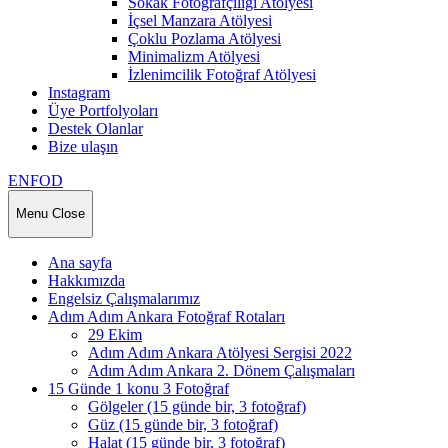
Sokak Fotoğrafçılığı Atölyesi
İçsel Manzara Atölyesi
Çoklu Pozlama Atölyesi
Minimalizm Atölyesi
İzlenimcilik Fotoğraf Atölyesi
Instagram
Üye Portfolyoları
Destek Olanlar
Bize ulaşın
ENFOD
Menu
Close
Ana sayfa
Hakkımızda
Engelsiz Çalışmalarımız
Adım Adım Ankara Fotoğraf Rotaları
29 Ekim
Adım Adım Ankara Atölyesi Sergisi 2022
Adım Adım Ankara 2. Dönem Çalışmaları
15 Günde 1 konu 3 Fotoğraf
Gölgeler (15 günde bir, 3 fotoğraf)
Güz (15 günde bir, 3 fotoğraf)
Halat (15 günde bir, 3 fotoğraf)