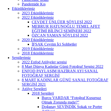
Pandemide Kış
Etkinliklerimiz
2023 Etkinliklerimiz
2022 Etkinliklerimiz
CEVDET ÜNLÜER SÖYLEŞİ 2022
MEBRUR HATUNOĞLU TEMEL AFET
EĞİTİMİ BİLİNCİ SEMİNERİ 2022
ÖZCAN YAMAN SÖYLEŞİ 2022
2020 Etkinliklerimiz
İFSAK Çevrim İçi Sohbetler
2019 Etkinliklerimiz
2018 Etkinliklerimiz
Sergilerimiz
2022 Enfod Atölyeler sergisi
8 Mart Dünya Kadınlar Günü Fotoğraf Sergisi 2022
ENFOD PAYLAŞIM HAZİRAN AYI SANAL
FOTOĞRAF SERGİSİ
8 MART KADINLAR GÜNÜ SANAL FOTOĞRAF
SERGİSİ 2021
Atölye Sergileri
2018 Sergileri
Burcu VARDAR “Fotoğraf Kusursuz
Olmak Zorunda mıdır?”
Doğanay SEVİNDİK Sokak ve Portre