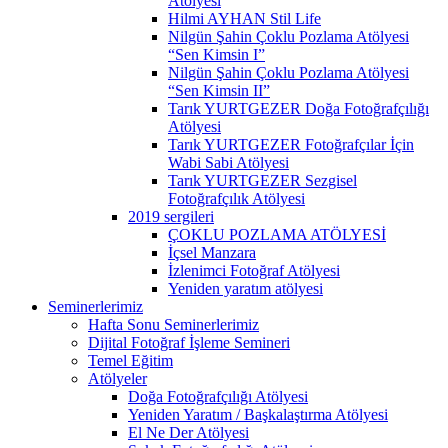
Atölyesi
Hilmi AYHAN Stil Life
Nilgün Şahin Çoklu Pozlama Atölyesi
“Sen Kimsin I”
Nilgün Şahin Çoklu Pozlama Atölyesi
“Sen Kimsin II”
Tarık YURTGEZER Doğa Fotoğrafçılığı
Atölyesi
Tarık YURTGEZER Fotoğrafçılar İçin
Wabi Sabi Atölyesi
Tarık YURTGEZER Sezgisel
Fotoğrafçılık Atölyesi
2019 sergileri
ÇOKLU POZLAMA ATÖLYESİ
İçsel Manzara
İzlenimci Fotoğraf Atölyesi
Yeniden yaratım atölyesi
Seminerlerimiz
Hafta Sonu Seminerlerimiz
Dijital Fotoğraf İşleme Semineri
Temel Eğitim
Atölyeler
Doğa Fotoğrafçılığı Atölyesi
Yeniden Yaratım / Başkalaştırma Atölyesi
El Ne Der Atölyesi