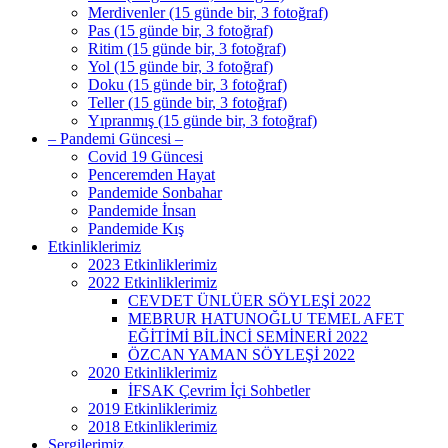
Merdivenler (15 günde bir, 3 fotoğraf)
Pas (15 günde bir, 3 fotoğraf)
Ritim (15 günde bir, 3 fotoğraf)
Yol (15 günde bir, 3 fotoğraf)
Doku (15 günde bir, 3 fotoğraf)
Teller (15 günde bir, 3 fotoğraf)
Yıpranmış (15 günde bir, 3 fotoğraf)
– Pandemi Güncesi –
Covid 19 Güncesi
Penceremden Hayat
Pandemide Sonbahar
Pandemide İnsan
Pandemide Kış
Etkinliklerimiz
2023 Etkinliklerimiz
2022 Etkinliklerimiz
CEVDET ÜNLÜER SÖYLEŞİ 2022
MEBRUR HATUNOĞLU TEMEL AFET
EĞİTİMİ BİLİNCİ SEMİNERİ 2022
ÖZCAN YAMAN SÖYLEŞİ 2022
2020 Etkinliklerimiz
İFSAK Çevrim İçi Sohbetler
2019 Etkinliklerimiz
2018 Etkinliklerimiz
Sergilerimiz