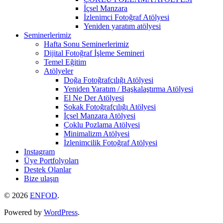
İçsel Manzara
İzlenimci Fotoğraf Atölyesi
Yeniden yaratım atölyesi
Seminerlerimiz
Hafta Sonu Seminerlerimiz
Dijital Fotoğraf İşleme Semineri
Temel Eğitim
Atölyeler
Doğa Fotoğrafçılığı Atölyesi
Yeniden Yaratım / Başkalaştırma Atölyesi
El Ne Der Atölyesi
Sokak Fotoğrafçılığı Atölyesi
İçsel Manzara Atölyesi
Çoklu Pozlama Atölyesi
Minimalizm Atölyesi
İzlenimcilik Fotoğraf Atölyesi
Instagram
Üye Portfolyoları
Destek Olanlar
Bize ulaşın
© 2026
ENFOD
.
Powered by
WordPress
.