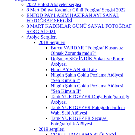
2022 Enfod Atölyeler sergisi
8 Mart Dünya Kadınlar Günü Fotoğraf Sergisi 2022
ENFOD PAYLAŞIM HAZİRAN AYI SANAL
FOTOĞRAF SERGİSİ
8 MART KADINLAR GÜNÜ SANAL FOTOĞRAF
SERGİSİ 2021
Atölye Sergileri
2018 Sergileri
Burcu VARDAR “Fotoğraf Kusursuz
Olmak Zorunda mıdır?”
Doğanay SEVİNDİK Sokak ve Portre
Atölyesi
Hilmi AYHAN Stil Life
Nilgün Şahin Çoklu Pozlama Atölyesi
“Sen Kimsin I”
Nilgün Şahin Çoklu Pozlama Atölyesi
“Sen Kimsin II”
Tarık YURTGEZER Doğa Fotoğrafçılığı
Atölyesi
Tarık YURTGEZER Fotoğrafçılar İçin
Wabi Sabi Atölyesi
Tarık YURTGEZER Sezgisel
Fotoğrafçılık Atölyesi
2019 sergileri
ÇOKLU POZLAMA ATÖLYESİ