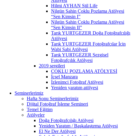
Atölyesi
Hilmi AYHAN Stil Life
Nilgün Şahin Çoklu Pozlama Atölyesi
“Sen Kimsin I”
Nilgün Şahin Çoklu Pozlama Atölyesi
“Sen Kimsin II”
Tarık YURTGEZER Doğa Fotoğrafçılığı
Atölyesi
Tarık YURTGEZER Fotoğrafçılar İçin
Wabi Sabi Atölyesi
Tarık YURTGEZER Sezgisel
Fotoğrafçılık Atölyesi
2019 sergileri
ÇOKLU POZLAMA ATÖLYESİ
İçsel Manzara
İzlenimci Fotoğraf Atölyesi
Yeniden yaratım atölyesi
Seminerlerimiz
Hafta Sonu Seminerlerimiz
Dijital Fotoğraf İşleme Semineri
Temel Eğitim
Atölyeler
Doğa Fotoğrafçılığı Atölyesi
Yeniden Yaratım / Başkalaştırma Atölyesi
El Ne Der Atölyesi