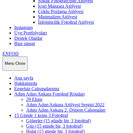
Sokak Fotoğrafçılığı Atölyesi
İçsel Manzara Atölyesi
Çoklu Pozlama Atölyesi
Minimalizm Atölyesi
İzlenimcilik Fotoğraf Atölyesi
Instagram
Üye Portfolyoları
Destek Olanlar
Bize ulaşın
ENFOD
Menu
Close
Ana sayfa
Hakkımızda
Engelsiz Çalışmalarımız
Adım Adım Ankara Fotoğraf Rotaları
29 Ekim
Adım Adım Ankara Atölyesi Sergisi 2022
Adım Adım Ankara 2. Dönem Çalışmaları
15 Günde 1 konu 3 Fotoğraf
Gölgeler (15 günde bir, 3 fotoğraf)
Güz (15 günde bir, 3 fotoğraf)
Halat (15 günde bir, 3 fotoğraf)