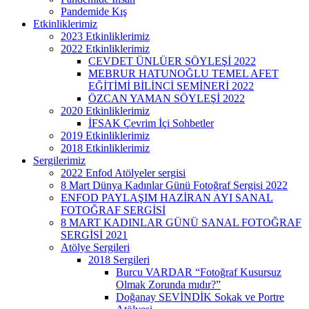
Pandemide Kış
Etkinliklerimiz
2023 Etkinliklerimiz
2022 Etkinliklerimiz
CEVDET ÜNLÜER SÖYLEŞİ 2022
MEBRUR HATUNOĞLU TEMEL AFET
EĞİTİMİ BİLİNCİ SEMİNERİ 2022
ÖZCAN YAMAN SÖYLEŞİ 2022
2020 Etkinliklerimiz
İFSAK Çevrim İçi Sohbetler
2019 Etkinliklerimiz
2018 Etkinliklerimiz
Sergilerimiz
2022 Enfod Atölyeler sergisi
8 Mart Dünya Kadınlar Günü Fotoğraf Sergisi 2022
ENFOD PAYLAŞIM HAZİRAN AYI SANAL
FOTOĞRAF SERGİSİ
8 MART KADINLAR GÜNÜ SANAL FOTOĞRAF
SERGİSİ 2021
Atölye Sergileri
2018 Sergileri
Burcu VARDAR “Fotoğraf Kusursuz
Olmak Zorunda mıdır?”
Doğanay SEVİNDİK Sokak ve Portre