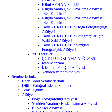
Atölyesi
Hilmi AYHAN Stil Life
Nilgün Şahin Çoklu Pozlama Atölyesi
“Sen Kimsin I”
Nilgün Şahin Çoklu Pozlama Atölyesi
“Sen Kimsin II”
Tarık YURTGEZER Doğa Fotoğrafçılığı
Atölyesi
Tarık YURTGEZER Fotoğrafçılar İçin
Wabi Sabi Atölyesi
Tarık YURTGEZER Sezgisel
Fotoğrafçılık Atölyesi
2019 sergileri
ÇOKLU POZLAMA ATÖLYESİ
İçsel Manzara
İzlenimci Fotoğraf Atölyesi
Yeniden yaratım atölyesi
Seminerlerimiz
Hafta Sonu Seminerlerimiz
Dijital Fotoğraf İşleme Semineri
Temel Eğitim
Atölyeler
Doğa Fotoğrafçılığı Atölyesi
Yeniden Yaratım / Başkalaştırma Atölyesi
El Ne Der Atölyesi