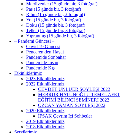
Merdivenler (15 günde bir, 3 fotoğraf)
Pas (15 günde bir, 3 fotoğraf)
Ritim (15 günde bir, 3 fotoğraf)
Yol (15 günde bir, 3 fotoğraf)
Doku (15 günde bir, 3 fotoğraf)
Teller (15 günde bir, 3 fotoğraf)
Yıpranmış (15 günde bir, 3 fotoğraf)
– Pandemi Güncesi –
Covid 19 Güncesi
Penceremden Hayat
Pandemide Sonbahar
Pandemide İnsan
Pandemide Kış
Etkinliklerimiz
2023 Etkinliklerimiz
2022 Etkinliklerimiz
CEVDET ÜNLÜER SÖYLEŞİ 2022
MEBRUR HATUNOĞLU TEMEL AFET
EĞİTİMİ BİLİNCİ SEMİNERİ 2022
ÖZCAN YAMAN SÖYLEŞİ 2022
2020 Etkinliklerimiz
İFSAK Çevrim İçi Sohbetler
2019 Etkinliklerimiz
2018 Etkinliklerimiz
Sergilerimiz