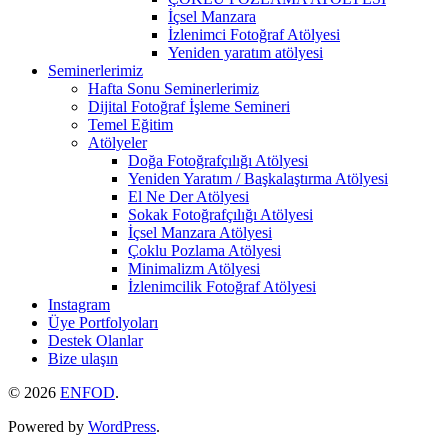
İçsel Manzara
İzlenimci Fotoğraf Atölyesi
Yeniden yaratım atölyesi
Seminerlerimiz
Hafta Sonu Seminerlerimiz
Dijital Fotoğraf İşleme Semineri
Temel Eğitim
Atölyeler
Doğa Fotoğrafçılığı Atölyesi
Yeniden Yaratım / Başkalaştırma Atölyesi
El Ne Der Atölyesi
Sokak Fotoğrafçılığı Atölyesi
İçsel Manzara Atölyesi
Çoklu Pozlama Atölyesi
Minimalizm Atölyesi
İzlenimcilik Fotoğraf Atölyesi
Instagram
Üye Portfolyoları
Destek Olanlar
Bize ulaşın
© 2026
ENFOD
.
Powered by
WordPress
.