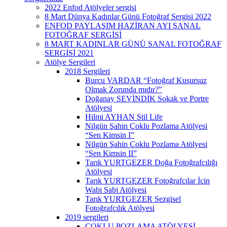
2022 Enfod Atölyeler sergisi
8 Mart Dünya Kadınlar Günü Fotoğraf Sergisi 2022
ENFOD PAYLAŞIM HAZİRAN AYI SANAL
FOTOĞRAF SERGİSİ
8 MART KADINLAR GÜNÜ SANAL FOTOĞRAF
SERGİSİ 2021
Atölye Sergileri
2018 Sergileri
Burcu VARDAR “Fotoğraf Kusursuz
Olmak Zorunda mıdır?”
Doğanay SEVİNDİK Sokak ve Portre
Atölyesi
Hilmi AYHAN Stil Life
Nilgün Şahin Çoklu Pozlama Atölyesi
“Sen Kimsin I”
Nilgün Şahin Çoklu Pozlama Atölyesi
“Sen Kimsin II”
Tarık YURTGEZER Doğa Fotoğrafçılığı
Atölyesi
Tarık YURTGEZER Fotoğrafçılar İçin
Wabi Sabi Atölyesi
Tarık YURTGEZER Sezgisel
Fotoğrafçılık Atölyesi
2019 sergileri
ÇOKLU POZLAMA ATÖLYESİ