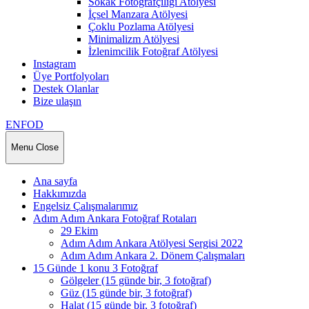
Sokak Fotoğrafçılığı Atölyesi
İçsel Manzara Atölyesi
Çoklu Pozlama Atölyesi
Minimalizm Atölyesi
İzlenimcilik Fotoğraf Atölyesi
Instagram
Üye Portfolyoları
Destek Olanlar
Bize ulaşın
ENFOD
Menu
Close
Ana sayfa
Hakkımızda
Engelsiz Çalışmalarımız
Adım Adım Ankara Fotoğraf Rotaları
29 Ekim
Adım Adım Ankara Atölyesi Sergisi 2022
Adım Adım Ankara 2. Dönem Çalışmaları
15 Günde 1 konu 3 Fotoğraf
Gölgeler (15 günde bir, 3 fotoğraf)
Güz (15 günde bir, 3 fotoğraf)
Halat (15 günde bir, 3 fotoğraf)