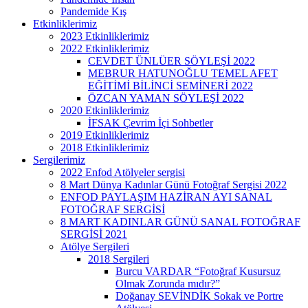
Pandemide Kış
Etkinliklerimiz
2023 Etkinliklerimiz
2022 Etkinliklerimiz
CEVDET ÜNLÜER SÖYLEŞİ 2022
MEBRUR HATUNOĞLU TEMEL AFET
EĞİTİMİ BİLİNCİ SEMİNERİ 2022
ÖZCAN YAMAN SÖYLEŞİ 2022
2020 Etkinliklerimiz
İFSAK Çevrim İçi Sohbetler
2019 Etkinliklerimiz
2018 Etkinliklerimiz
Sergilerimiz
2022 Enfod Atölyeler sergisi
8 Mart Dünya Kadınlar Günü Fotoğraf Sergisi 2022
ENFOD PAYLAŞIM HAZİRAN AYI SANAL
FOTOĞRAF SERGİSİ
8 MART KADINLAR GÜNÜ SANAL FOTOĞRAF
SERGİSİ 2021
Atölye Sergileri
2018 Sergileri
Burcu VARDAR “Fotoğraf Kusursuz
Olmak Zorunda mıdır?”
Doğanay SEVİNDİK Sokak ve Portre