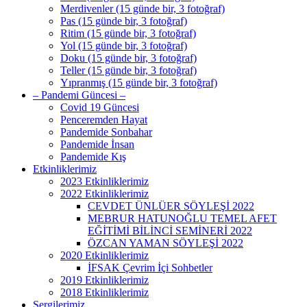
Merdivenler (15 günde bir, 3 fotoğraf)
Pas (15 günde bir, 3 fotoğraf)
Ritim (15 günde bir, 3 fotoğraf)
Yol (15 günde bir, 3 fotoğraf)
Doku (15 günde bir, 3 fotoğraf)
Teller (15 günde bir, 3 fotoğraf)
Yıpranmış (15 günde bir, 3 fotoğraf)
– Pandemi Güncesi –
Covid 19 Güncesi
Penceremden Hayat
Pandemide Sonbahar
Pandemide İnsan
Pandemide Kış
Etkinliklerimiz
2023 Etkinliklerimiz
2022 Etkinliklerimiz
CEVDET ÜNLÜER SÖYLEŞİ 2022
MEBRUR HATUNOĞLU TEMEL AFET
EĞİTİMİ BİLİNCİ SEMİNERİ 2022
ÖZCAN YAMAN SÖYLEŞİ 2022
2020 Etkinliklerimiz
İFSAK Çevrim İçi Sohbetler
2019 Etkinliklerimiz
2018 Etkinliklerimiz
Sergilerimiz