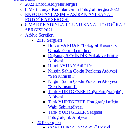
2022 Enfod Atölyeler sergisi
8 Mart Dünya Kadınlar Günü Fotoğraf Sergisi 2022
ENFOD PAYLAŞIM HAZİRAN AYI SANAL
FOTOĞRAF SERGİSİ
8 MART KADINLAR GÜNÜ SANAL FOTOĞRAF
SERGİSİ 2021
Atölye Sergileri
2018 Sergileri
Burcu VARDAR “Fotoğraf Kusursuz
Olmak Zorunda mıdır?”
Doğanay SEVİNDİK Sokak ve Portre
Atölyesi
Hilmi AYHAN Stil Life
Nilgün Şahin Çoklu Pozlama Atölyesi
“Sen Kimsin I”
Nilgün Şahin Çoklu Pozlama Atölyesi
“Sen Kimsin II”
Tarık YURTGEZER Doğa Fotoğrafçılığı
Atölyesi
Tarık YURTGEZER Fotoğrafçılar İçin
Wabi Sabi Atölyesi
Tarık YURTGEZER Sezgisel
Fotoğrafçılık Atölyesi
2019 sergileri
ÇOKLU POZLAMA ATÖLYESİ