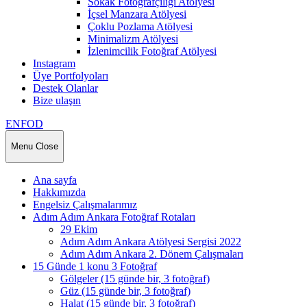
Sokak Fotoğrafçılığı Atölyesi
İçsel Manzara Atölyesi
Çoklu Pozlama Atölyesi
Minimalizm Atölyesi
İzlenimcilik Fotoğraf Atölyesi
Instagram
Üye Portfolyoları
Destek Olanlar
Bize ulaşın
ENFOD
Menu
Close
Ana sayfa
Hakkımızda
Engelsiz Çalışmalarımız
Adım Adım Ankara Fotoğraf Rotaları
29 Ekim
Adım Adım Ankara Atölyesi Sergisi 2022
Adım Adım Ankara 2. Dönem Çalışmaları
15 Günde 1 konu 3 Fotoğraf
Gölgeler (15 günde bir, 3 fotoğraf)
Güz (15 günde bir, 3 fotoğraf)
Halat (15 günde bir, 3 fotoğraf)