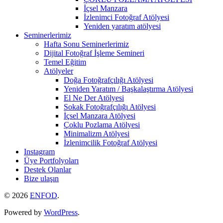
İçsel Manzara
İzlenimci Fotoğraf Atölyesi
Yeniden yaratım atölyesi
Seminerlerimiz
Hafta Sonu Seminerlerimiz
Dijital Fotoğraf İşleme Semineri
Temel Eğitim
Atölyeler
Doğa Fotoğrafçılığı Atölyesi
Yeniden Yaratım / Başkalaştırma Atölyesi
El Ne Der Atölyesi
Sokak Fotoğrafçılığı Atölyesi
İçsel Manzara Atölyesi
Çoklu Pozlama Atölyesi
Minimalizm Atölyesi
İzlenimcilik Fotoğraf Atölyesi
Instagram
Üye Portfolyoları
Destek Olanlar
Bize ulaşın
© 2026
ENFOD
.
Powered by
WordPress
.