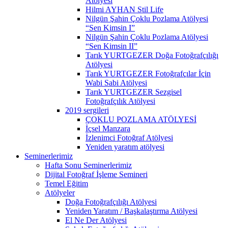
Atölyesi
Hilmi AYHAN Stil Life
Nilgün Şahin Çoklu Pozlama Atölyesi
“Sen Kimsin I”
Nilgün Şahin Çoklu Pozlama Atölyesi
“Sen Kimsin II”
Tarık YURTGEZER Doğa Fotoğrafçılığı
Atölyesi
Tarık YURTGEZER Fotoğrafçılar İçin
Wabi Sabi Atölyesi
Tarık YURTGEZER Sezgisel
Fotoğrafçılık Atölyesi
2019 sergileri
ÇOKLU POZLAMA ATÖLYESİ
İçsel Manzara
İzlenimci Fotoğraf Atölyesi
Yeniden yaratım atölyesi
Seminerlerimiz
Hafta Sonu Seminerlerimiz
Dijital Fotoğraf İşleme Semineri
Temel Eğitim
Atölyeler
Doğa Fotoğrafçılığı Atölyesi
Yeniden Yaratım / Başkalaştırma Atölyesi
El Ne Der Atölyesi