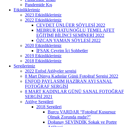
Pandemide Kış
Etkinliklerimiz
2023 Etkinliklerimiz
2022 Etkinliklerimiz
CEVDET ÜNLÜER SÖYLEŞİ 2022
MEBRUR HATUNOĞLU TEMEL AFET
EĞİTİMİ BİLİNCİ SEMİNERİ 2022
ÖZCAN YAMAN SÖYLEŞİ 2022
2020 Etkinliklerimiz
İFSAK Çevrim İçi Sohbetler
2019 Etkinliklerimiz
2018 Etkinliklerimiz
Sergilerimiz
2022 Enfod Atölyeler sergisi
8 Mart Dünya Kadınlar Günü Fotoğraf Sergisi 2022
ENFOD PAYLAŞIM HAZİRAN AYI SANAL
FOTOĞRAF SERGİSİ
8 MART KADINLAR GÜNÜ SANAL FOTOĞRAF
SERGİSİ 2021
Atölye Sergileri
2018 Sergileri
Burcu VARDAR “Fotoğraf Kusursuz
Olmak Zorunda mıdır?”
Doğanay SEVİNDİK Sokak ve Portre