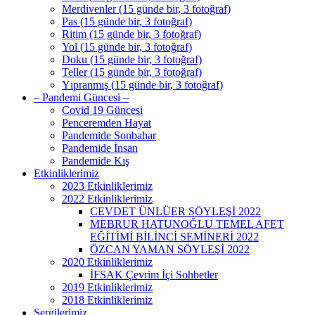
Merdivenler (15 günde bir, 3 fotoğraf)
Pas (15 günde bir, 3 fotoğraf)
Ritim (15 günde bir, 3 fotoğraf)
Yol (15 günde bir, 3 fotoğraf)
Doku (15 günde bir, 3 fotoğraf)
Teller (15 günde bir, 3 fotoğraf)
Yıpranmış (15 günde bir, 3 fotoğraf)
– Pandemi Güncesi –
Covid 19 Güncesi
Penceremden Hayat
Pandemide Sonbahar
Pandemide İnsan
Pandemide Kış
Etkinliklerimiz
2023 Etkinliklerimiz
2022 Etkinliklerimiz
CEVDET ÜNLÜER SÖYLEŞİ 2022
MEBRUR HATUNOĞLU TEMEL AFET
EĞİTİMİ BİLİNCİ SEMİNERİ 2022
ÖZCAN YAMAN SÖYLEŞİ 2022
2020 Etkinliklerimiz
İFSAK Çevrim İçi Sohbetler
2019 Etkinliklerimiz
2018 Etkinliklerimiz
Sergilerimiz