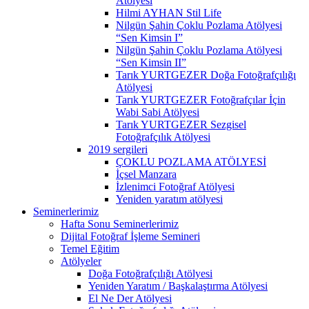
Atölyesi
Hilmi AYHAN Stil Life
Nilgün Şahin Çoklu Pozlama Atölyesi
“Sen Kimsin I”
Nilgün Şahin Çoklu Pozlama Atölyesi
“Sen Kimsin II”
Tarık YURTGEZER Doğa Fotoğrafçılığı
Atölyesi
Tarık YURTGEZER Fotoğrafçılar İçin
Wabi Sabi Atölyesi
Tarık YURTGEZER Sezgisel
Fotoğrafçılık Atölyesi
2019 sergileri
ÇOKLU POZLAMA ATÖLYESİ
İçsel Manzara
İzlenimci Fotoğraf Atölyesi
Yeniden yaratım atölyesi
Seminerlerimiz
Hafta Sonu Seminerlerimiz
Dijital Fotoğraf İşleme Semineri
Temel Eğitim
Atölyeler
Doğa Fotoğrafçılığı Atölyesi
Yeniden Yaratım / Başkalaştırma Atölyesi
El Ne Der Atölyesi