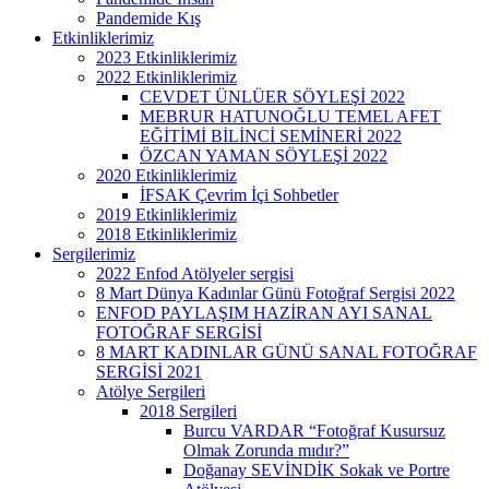
Pandemide Kış
Etkinliklerimiz
2023 Etkinliklerimiz
2022 Etkinliklerimiz
CEVDET ÜNLÜER SÖYLEŞİ 2022
MEBRUR HATUNOĞLU TEMEL AFET
EĞİTİMİ BİLİNCİ SEMİNERİ 2022
ÖZCAN YAMAN SÖYLEŞİ 2022
2020 Etkinliklerimiz
İFSAK Çevrim İçi Sohbetler
2019 Etkinliklerimiz
2018 Etkinliklerimiz
Sergilerimiz
2022 Enfod Atölyeler sergisi
8 Mart Dünya Kadınlar Günü Fotoğraf Sergisi 2022
ENFOD PAYLAŞIM HAZİRAN AYI SANAL
FOTOĞRAF SERGİSİ
8 MART KADINLAR GÜNÜ SANAL FOTOĞRAF
SERGİSİ 2021
Atölye Sergileri
2018 Sergileri
Burcu VARDAR “Fotoğraf Kusursuz
Olmak Zorunda mıdır?”
Doğanay SEVİNDİK Sokak ve Portre