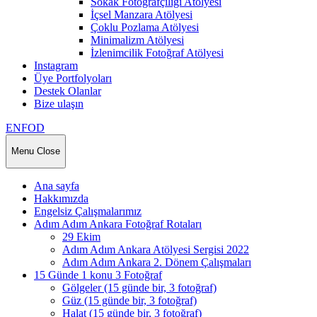
Sokak Fotoğrafçılığı Atölyesi
İçsel Manzara Atölyesi
Çoklu Pozlama Atölyesi
Minimalizm Atölyesi
İzlenimcilik Fotoğraf Atölyesi
Instagram
Üye Portfolyoları
Destek Olanlar
Bize ulaşın
ENFOD
Menu
Close
Ana sayfa
Hakkımızda
Engelsiz Çalışmalarımız
Adım Adım Ankara Fotoğraf Rotaları
29 Ekim
Adım Adım Ankara Atölyesi Sergisi 2022
Adım Adım Ankara 2. Dönem Çalışmaları
15 Günde 1 konu 3 Fotoğraf
Gölgeler (15 günde bir, 3 fotoğraf)
Güz (15 günde bir, 3 fotoğraf)
Halat (15 günde bir, 3 fotoğraf)