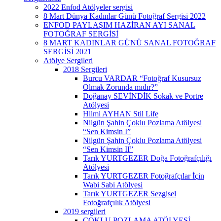
2022 Enfod Atölyeler sergisi
8 Mart Dünya Kadınlar Günü Fotoğraf Sergisi 2022
ENFOD PAYLAŞIM HAZİRAN AYI SANAL
FOTOĞRAF SERGİSİ
8 MART KADINLAR GÜNÜ SANAL FOTOĞRAF
SERGİSİ 2021
Atölye Sergileri
2018 Sergileri
Burcu VARDAR “Fotoğraf Kusursuz
Olmak Zorunda mıdır?”
Doğanay SEVİNDİK Sokak ve Portre
Atölyesi
Hilmi AYHAN Stil Life
Nilgün Şahin Çoklu Pozlama Atölyesi
“Sen Kimsin I”
Nilgün Şahin Çoklu Pozlama Atölyesi
“Sen Kimsin II”
Tarık YURTGEZER Doğa Fotoğrafçılığı
Atölyesi
Tarık YURTGEZER Fotoğrafçılar İçin
Wabi Sabi Atölyesi
Tarık YURTGEZER Sezgisel
Fotoğrafçılık Atölyesi
2019 sergileri
ÇOKLU POZLAMA ATÖLYESİ