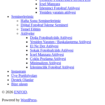
İçsel Manzara
İzlenimci Fotoğraf Atölyesi
Yeniden yaratım atölyesi
Seminerlerimiz
Hafta Sonu Seminerlerimiz
Dijital Fotoğraf İşleme Semineri
Temel Eğitim
Atölyeler
Doğa Fotoğrafçılığı Atölyesi
Yeniden Yaratım / Başkalaştırma Atölyesi
El Ne Der Atölyesi
Sokak Fotoğrafçılığı Atölyesi
İçsel Manzara Atölyesi
Çoklu Pozlama Atölyesi
Minimalizm Atölyesi
İzlenimcilik Fotoğraf Atölyesi
Instagram
Üye Portfolyoları
Destek Olanlar
Bize ulaşın
© 2026
ENFOD
.
Powered by
WordPress
.