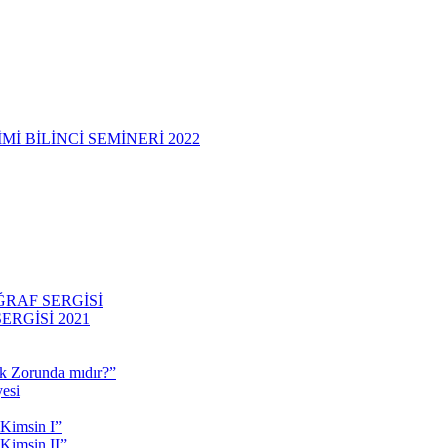
 BİLİNCİ SEMİNERİ 2022
RAF SERGİSİ
RGİSİ 2021
 Zorunda mıdır?”
esi
 Kimsin I”
Kimsin II”