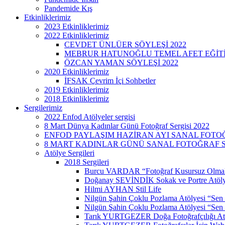
Pandemide Kış
Etkinliklerimiz
2023 Etkinliklerimiz
2022 Etkinliklerimiz
CEVDET ÜNLÜER SÖYLEŞİ 2022
MEBRUR HATUNOĞLU TEMEL AFET EĞİTİMİ
ÖZCAN YAMAN SÖYLEŞİ 2022
2020 Etkinliklerimiz
İFSAK Çevrim İçi Sohbetler
2019 Etkinliklerimiz
2018 Etkinliklerimiz
Sergilerimiz
2022 Enfod Atölyeler sergisi
8 Mart Dünya Kadınlar Günü Fotoğraf Sergisi 2022
ENFOD PAYLAŞIM HAZİRAN AYI SANAL FOTOĞ
8 MART KADINLAR GÜNÜ SANAL FOTOĞRAF SE
Atölye Sergileri
2018 Sergileri
Burcu VARDAR “Fotoğraf Kusursuz Olmak
Doğanay SEVİNDİK Sokak ve Portre Atöly
Hilmi AYHAN Stil Life
Nilgün Şahin Çoklu Pozlama Atölyesi “Sen
Nilgün Şahin Çoklu Pozlama Atölyesi “Sen 
Tarık YURTGEZER Doğa Fotoğrafçılığı At