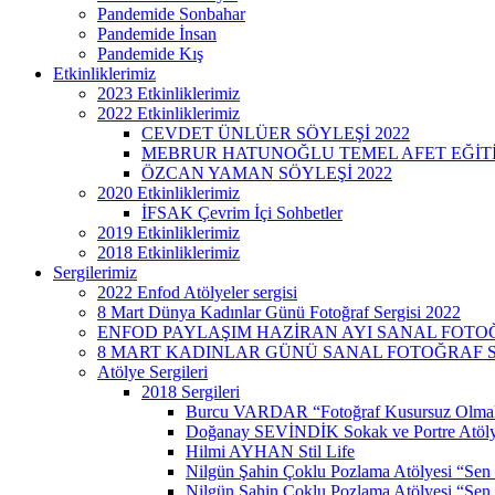
Pandemide Sonbahar
Pandemide İnsan
Pandemide Kış
Etkinliklerimiz
2023 Etkinliklerimiz
2022 Etkinliklerimiz
CEVDET ÜNLÜER SÖYLEŞİ 2022
MEBRUR HATUNOĞLU TEMEL AFET EĞİTİMİ
ÖZCAN YAMAN SÖYLEŞİ 2022
2020 Etkinliklerimiz
İFSAK Çevrim İçi Sohbetler
2019 Etkinliklerimiz
2018 Etkinliklerimiz
Sergilerimiz
2022 Enfod Atölyeler sergisi
8 Mart Dünya Kadınlar Günü Fotoğraf Sergisi 2022
ENFOD PAYLAŞIM HAZİRAN AYI SANAL FOTOĞ
8 MART KADINLAR GÜNÜ SANAL FOTOĞRAF SE
Atölye Sergileri
2018 Sergileri
Burcu VARDAR “Fotoğraf Kusursuz Olmak
Doğanay SEVİNDİK Sokak ve Portre Atöly
Hilmi AYHAN Stil Life
Nilgün Şahin Çoklu Pozlama Atölyesi “Sen
Nilgün Şahin Çoklu Pozlama Atölyesi “Sen 