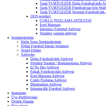
Tarık YURTGEZER Doğa Fotoğrafçılığı At
Tarık YURTGEZER Fotoğrafçılar İçin Wabi 
Tarık YURTGEZER Sezgisel Fotoğrafçılık 
2019 sergileri
ÇOKLU POZLAMA ATÖLYESİ
İçsel Manzara
İzlenimci Fotoğraf Atölyesi
Yeniden yaratım atölyesi
Seminerlerimiz
Hafta Sonu Seminerlerimiz
Dijital Fotoğraf İşleme Semineri
Temel Eğitim
Atölyeler
Doğa Fotoğrafçılığı Atölyesi
Yeniden Yaratım / Başkalaştırma Atölyesi
El Ne Der Atölyesi
Sokak Fotoğrafçılığı Atölyesi
İçsel Manzara Atölyesi
Çoklu Pozlama Atölyesi
Minimalizm Atölyesi
İzlenimcilik Fotoğraf Atölyesi
Instagram
Üye Portfolyoları
Destek Olanlar
Bize ulaşın