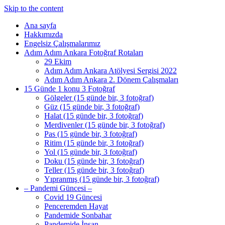
Skip to the content
Ana sayfa
Hakkımızda
Engelsiz Çalışmalarımız
Adım Adım Ankara Fotoğraf Rotaları
29 Ekim
Adım Adım Ankara Atölyesi Sergisi 2022
Adım Adım Ankara 2. Dönem Çalışmaları
15 Günde 1 konu 3 Fotoğraf
Gölgeler (15 günde bir, 3 fotoğraf)
Güz (15 günde bir, 3 fotoğraf)
Halat (15 günde bir, 3 fotoğraf)
Merdivenler (15 günde bir, 3 fotoğraf)
Pas (15 günde bir, 3 fotoğraf)
Ritim (15 günde bir, 3 fotoğraf)
Yol (15 günde bir, 3 fotoğraf)
Doku (15 günde bir, 3 fotoğraf)
Teller (15 günde bir, 3 fotoğraf)
Yıpranmış (15 günde bir, 3 fotoğraf)
– Pandemi Güncesi –
Covid 19 Güncesi
Penceremden Hayat
Pandemide Sonbahar
Pandemide İnsan