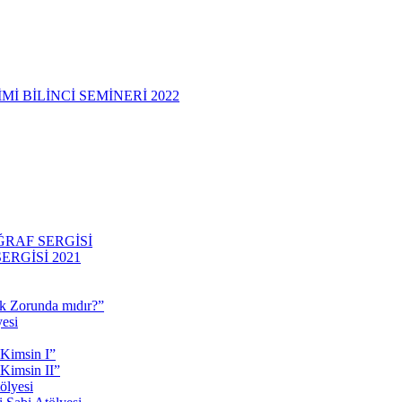
 BİLİNCİ SEMİNERİ 2022
RAF SERGİSİ
RGİSİ 2021
 Zorunda mıdır?”
esi
 Kimsin I”
Kimsin II”
ölyesi