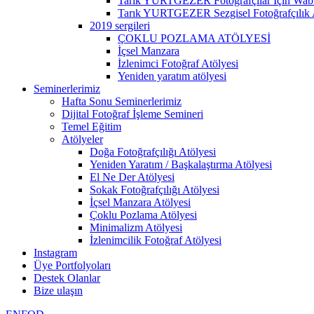
Tarık YURTGEZER Fotoğrafçılar İçin Wabi 
Tarık YURTGEZER Sezgisel Fotoğrafçılık 
2019 sergileri
ÇOKLU POZLAMA ATÖLYESİ
İçsel Manzara
İzlenimci Fotoğraf Atölyesi
Yeniden yaratım atölyesi
Seminerlerimiz
Hafta Sonu Seminerlerimiz
Dijital Fotoğraf İşleme Semineri
Temel Eğitim
Atölyeler
Doğa Fotoğrafçılığı Atölyesi
Yeniden Yaratım / Başkalaştırma Atölyesi
El Ne Der Atölyesi
Sokak Fotoğrafçılığı Atölyesi
İçsel Manzara Atölyesi
Çoklu Pozlama Atölyesi
Minimalizm Atölyesi
İzlenimcilik Fotoğraf Atölyesi
Instagram
Üye Portfolyoları
Destek Olanlar
Bize ulaşın