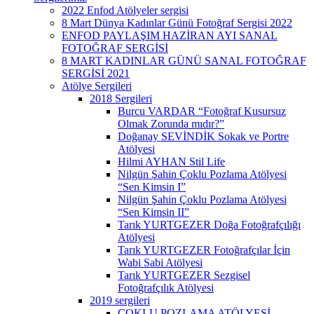
2022 Enfod Atölyeler sergisi
8 Mart Dünya Kadınlar Günü Fotoğraf Sergisi 2022
ENFOD PAYLAŞIM HAZİRAN AYI SANAL
FOTOĞRAF SERGİSİ
8 MART KADINLAR GÜNÜ SANAL FOTOĞRAF
SERGİSİ 2021
Atölye Sergileri
2018 Sergileri
Burcu VARDAR “Fotoğraf Kusursuz
Olmak Zorunda mıdır?”
Doğanay SEVİNDİK Sokak ve Portre
Atölyesi
Hilmi AYHAN Stil Life
Nilgün Şahin Çoklu Pozlama Atölyesi
“Sen Kimsin I”
Nilgün Şahin Çoklu Pozlama Atölyesi
“Sen Kimsin II”
Tarık YURTGEZER Doğa Fotoğrafçılığı
Atölyesi
Tarık YURTGEZER Fotoğrafçılar İçin
Wabi Sabi Atölyesi
Tarık YURTGEZER Sezgisel
Fotoğrafçılık Atölyesi
2019 sergileri
ÇOKLU POZLAMA ATÖLYESİ