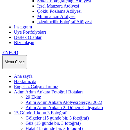
Sokak Fotoğrafçılığı Atölyesi
İçsel Manzara Atölyesi
Çoklu Pozlama Atölyesi
Minimalizm Atölyesi
İzlenimcilik Fotoğraf Atölyesi
Instagram
Üye Portfolyoları
Destek Olanlar
Bize ulaşın
ENFOD
Menu
Close
Ana sayfa
Hakkımızda
Engelsiz Çalışmalarımız
Adım Adım Ankara Fotoğraf Rotaları
29 Ekim
Adım Adım Ankara Atölyesi Sergisi 2022
Adım Adım Ankara 2. Dönem Çalışmaları
15 Günde 1 konu 3 Fotoğraf
Gölgeler (15 günde bir, 3 fotoğraf)
Güz (15 günde bir, 3 fotoğraf)
Halat (15 günde bir, 3 fotoğraf)