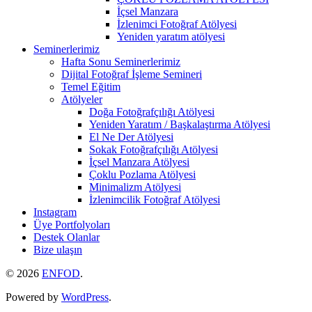
İçsel Manzara
İzlenimci Fotoğraf Atölyesi
Yeniden yaratım atölyesi
Seminerlerimiz
Hafta Sonu Seminerlerimiz
Dijital Fotoğraf İşleme Semineri
Temel Eğitim
Atölyeler
Doğa Fotoğrafçılığı Atölyesi
Yeniden Yaratım / Başkalaştırma Atölyesi
El Ne Der Atölyesi
Sokak Fotoğrafçılığı Atölyesi
İçsel Manzara Atölyesi
Çoklu Pozlama Atölyesi
Minimalizm Atölyesi
İzlenimcilik Fotoğraf Atölyesi
Instagram
Üye Portfolyoları
Destek Olanlar
Bize ulaşın
© 2026
ENFOD
.
Powered by
WordPress
.