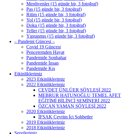
Merdivenler (15 günde bir, 3 fotoğraf)
Pas (15 günde bir, 3 fotoğraf)
Ritim (15 günde bir, 3 fotoğraf)
Yol (15 günde bir, 3 fotoğraf)
Doku (15 günde bir, 3 fotoğraf)
Teller (15 günde bir, 3 fotoğraf)
Yıpranmış (15 günde bir, 3 fotoğraf)
– Pandemi Güncesi –
Covid 19 Güncesi
Penceremden Hayat
Pandemide Sonbahar
Pandemide İnsan
Pandemide Kış
Etkinliklerimiz
2023 Etkinliklerimiz
2022 Etkinliklerimiz
CEVDET ÜNLÜER SÖYLEŞİ 2022
MEBRUR HATUNOĞLU TEMEL AFET
EĞİTİMİ BİLİNCİ SEMİNERİ 2022
ÖZCAN YAMAN SÖYLEŞİ 2022
2020 Etkinliklerimiz
İFSAK Çevrim İçi Sohbetler
2019 Etkinliklerimiz
2018 Etkinliklerimiz
Sergilerimiz