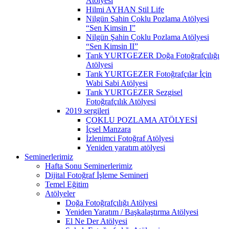
Atölyesi
Hilmi AYHAN Stil Life
Nilgün Şahin Çoklu Pozlama Atölyesi
“Sen Kimsin I”
Nilgün Şahin Çoklu Pozlama Atölyesi
“Sen Kimsin II”
Tarık YURTGEZER Doğa Fotoğrafçılığı
Atölyesi
Tarık YURTGEZER Fotoğrafçılar İçin
Wabi Sabi Atölyesi
Tarık YURTGEZER Sezgisel
Fotoğrafçılık Atölyesi
2019 sergileri
ÇOKLU POZLAMA ATÖLYESİ
İçsel Manzara
İzlenimci Fotoğraf Atölyesi
Yeniden yaratım atölyesi
Seminerlerimiz
Hafta Sonu Seminerlerimiz
Dijital Fotoğraf İşleme Semineri
Temel Eğitim
Atölyeler
Doğa Fotoğrafçılığı Atölyesi
Yeniden Yaratım / Başkalaştırma Atölyesi
El Ne Der Atölyesi