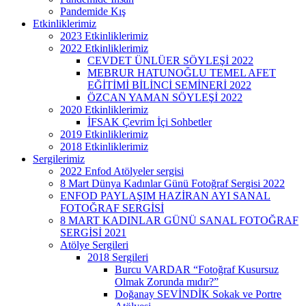
Pandemide Kış
Etkinliklerimiz
2023 Etkinliklerimiz
2022 Etkinliklerimiz
CEVDET ÜNLÜER SÖYLEŞİ 2022
MEBRUR HATUNOĞLU TEMEL AFET
EĞİTİMİ BİLİNCİ SEMİNERİ 2022
ÖZCAN YAMAN SÖYLEŞİ 2022
2020 Etkinliklerimiz
İFSAK Çevrim İçi Sohbetler
2019 Etkinliklerimiz
2018 Etkinliklerimiz
Sergilerimiz
2022 Enfod Atölyeler sergisi
8 Mart Dünya Kadınlar Günü Fotoğraf Sergisi 2022
ENFOD PAYLAŞIM HAZİRAN AYI SANAL
FOTOĞRAF SERGİSİ
8 MART KADINLAR GÜNÜ SANAL FOTOĞRAF
SERGİSİ 2021
Atölye Sergileri
2018 Sergileri
Burcu VARDAR “Fotoğraf Kusursuz
Olmak Zorunda mıdır?”
Doğanay SEVİNDİK Sokak ve Portre