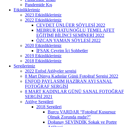
Pandemide Kış
Etkinliklerimiz
2023 Etkinliklerimiz
2022 Etkinliklerimiz
CEVDET ÜNLÜER SÖYLEŞİ 2022
MEBRUR HATUNOĞLU TEMEL AFET
EĞİTİMİ BİLİNCİ SEMİNERİ 2022
ÖZCAN YAMAN SÖYLEŞİ 2022
2020 Etkinliklerimiz
İFSAK Çevrim İçi Sohbetler
2019 Etkinliklerimiz
2018 Etkinliklerimiz
Sergilerimiz
2022 Enfod Atölyeler sergisi
8 Mart Dünya Kadınlar Günü Fotoğraf Sergisi 2022
ENFOD PAYLAŞIM HAZİRAN AYI SANAL
FOTOĞRAF SERGİSİ
8 MART KADINLAR GÜNÜ SANAL FOTOĞRAF
SERGİSİ 2021
Atölye Sergileri
2018 Sergileri
Burcu VARDAR “Fotoğraf Kusursuz
Olmak Zorunda mıdır?”
Doğanay SEVİNDİK Sokak ve Portre