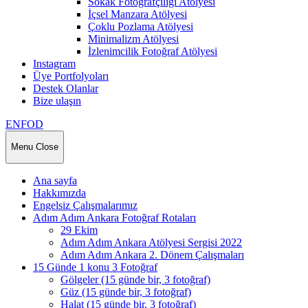
Sokak Fotoğrafçılığı Atölyesi
İçsel Manzara Atölyesi
Çoklu Pozlama Atölyesi
Minimalizm Atölyesi
İzlenimcilik Fotoğraf Atölyesi
Instagram
Üye Portfolyoları
Destek Olanlar
Bize ulaşın
ENFOD
Menu
Close
Ana sayfa
Hakkımızda
Engelsiz Çalışmalarımız
Adım Adım Ankara Fotoğraf Rotaları
29 Ekim
Adım Adım Ankara Atölyesi Sergisi 2022
Adım Adım Ankara 2. Dönem Çalışmaları
15 Günde 1 konu 3 Fotoğraf
Gölgeler (15 günde bir, 3 fotoğraf)
Güz (15 günde bir, 3 fotoğraf)
Halat (15 günde bir, 3 fotoğraf)