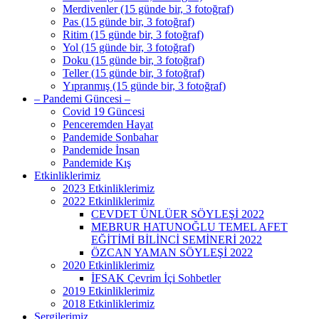
Merdivenler (15 günde bir, 3 fotoğraf)
Pas (15 günde bir, 3 fotoğraf)
Ritim (15 günde bir, 3 fotoğraf)
Yol (15 günde bir, 3 fotoğraf)
Doku (15 günde bir, 3 fotoğraf)
Teller (15 günde bir, 3 fotoğraf)
Yıpranmış (15 günde bir, 3 fotoğraf)
– Pandemi Güncesi –
Covid 19 Güncesi
Penceremden Hayat
Pandemide Sonbahar
Pandemide İnsan
Pandemide Kış
Etkinliklerimiz
2023 Etkinliklerimiz
2022 Etkinliklerimiz
CEVDET ÜNLÜER SÖYLEŞİ 2022
MEBRUR HATUNOĞLU TEMEL AFET
EĞİTİMİ BİLİNCİ SEMİNERİ 2022
ÖZCAN YAMAN SÖYLEŞİ 2022
2020 Etkinliklerimiz
İFSAK Çevrim İçi Sohbetler
2019 Etkinliklerimiz
2018 Etkinliklerimiz
Sergilerimiz