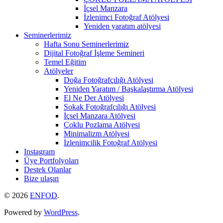
İçsel Manzara
İzlenimci Fotoğraf Atölyesi
Yeniden yaratım atölyesi
Seminerlerimiz
Hafta Sonu Seminerlerimiz
Dijital Fotoğraf İşleme Semineri
Temel Eğitim
Atölyeler
Doğa Fotoğrafçılığı Atölyesi
Yeniden Yaratım / Başkalaştırma Atölyesi
El Ne Der Atölyesi
Sokak Fotoğrafçılığı Atölyesi
İçsel Manzara Atölyesi
Çoklu Pozlama Atölyesi
Minimalizm Atölyesi
İzlenimcilik Fotoğraf Atölyesi
Instagram
Üye Portfolyoları
Destek Olanlar
Bize ulaşın
© 2026
ENFOD
.
Powered by
WordPress
.