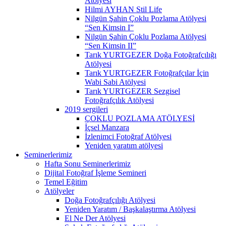
Atölyesi
Hilmi AYHAN Stil Life
Nilgün Şahin Çoklu Pozlama Atölyesi
“Sen Kimsin I”
Nilgün Şahin Çoklu Pozlama Atölyesi
“Sen Kimsin II”
Tarık YURTGEZER Doğa Fotoğrafçılığı
Atölyesi
Tarık YURTGEZER Fotoğrafçılar İçin
Wabi Sabi Atölyesi
Tarık YURTGEZER Sezgisel
Fotoğrafçılık Atölyesi
2019 sergileri
ÇOKLU POZLAMA ATÖLYESİ
İçsel Manzara
İzlenimci Fotoğraf Atölyesi
Yeniden yaratım atölyesi
Seminerlerimiz
Hafta Sonu Seminerlerimiz
Dijital Fotoğraf İşleme Semineri
Temel Eğitim
Atölyeler
Doğa Fotoğrafçılığı Atölyesi
Yeniden Yaratım / Başkalaştırma Atölyesi
El Ne Der Atölyesi