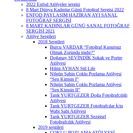
2022 Enfod Atölyeler sergisi
8 Mart Dünya Kadınlar Günü Fotoğraf Sergisi 2022
ENFOD PAYLAŞIM HAZİRAN AYI SANAL
FOTOĞRAF SERGİSİ
8 MART KADINLAR GÜNÜ SANAL FOTOĞRAF
SERGİSİ 2021
Atölye Sergileri
2018 Sergileri
Burcu VARDAR “Fotoğraf Kusursuz
Olmak Zorunda mıdır?”
Doğanay SEVİNDİK Sokak ve Portre
Atölyesi
Hilmi AYHAN Stil Life
Nilgün Şahin Çoklu Pozlama Atölyesi
“Sen Kimsin I”
Nilgün Şahin Çoklu Pozlama Atölyesi
“Sen Kimsin II”
Tarık YURTGEZER Doğa Fotoğrafçılığı
Atölyesi
Tarık YURTGEZER Fotoğrafçılar İçin
Wabi Sabi Atölyesi
Tarık YURTGEZER Sezgisel
Fotoğrafçılık Atölyesi
2019 sergileri
ÇOKLU POZLAMA ATÖLYESİ