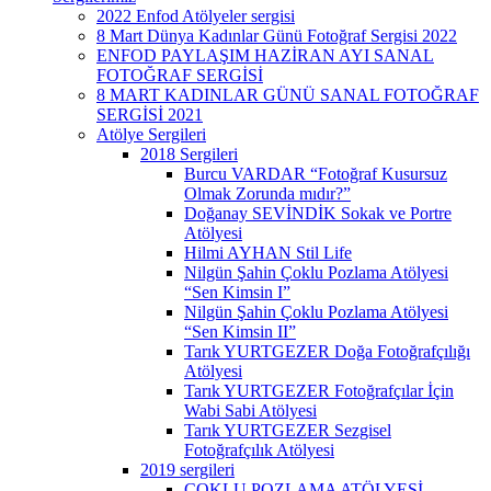
2022 Enfod Atölyeler sergisi
8 Mart Dünya Kadınlar Günü Fotoğraf Sergisi 2022
ENFOD PAYLAŞIM HAZİRAN AYI SANAL
FOTOĞRAF SERGİSİ
8 MART KADINLAR GÜNÜ SANAL FOTOĞRAF
SERGİSİ 2021
Atölye Sergileri
2018 Sergileri
Burcu VARDAR “Fotoğraf Kusursuz
Olmak Zorunda mıdır?”
Doğanay SEVİNDİK Sokak ve Portre
Atölyesi
Hilmi AYHAN Stil Life
Nilgün Şahin Çoklu Pozlama Atölyesi
“Sen Kimsin I”
Nilgün Şahin Çoklu Pozlama Atölyesi
“Sen Kimsin II”
Tarık YURTGEZER Doğa Fotoğrafçılığı
Atölyesi
Tarık YURTGEZER Fotoğrafçılar İçin
Wabi Sabi Atölyesi
Tarık YURTGEZER Sezgisel
Fotoğrafçılık Atölyesi
2019 sergileri
ÇOKLU POZLAMA ATÖLYESİ