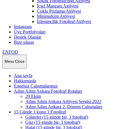
Sokak Fotoğrafçılığı Atölyesi
İçsel Manzara Atölyesi
Çoklu Pozlama Atölyesi
Minimalizm Atölyesi
İzlenimcilik Fotoğraf Atölyesi
Instagram
Üye Portfolyoları
Destek Olanlar
Bize ulaşın
ENFOD
Menu
Close
Ana sayfa
Hakkımızda
Engelsiz Çalışmalarımız
Adım Adım Ankara Fotoğraf Rotaları
29 Ekim
Adım Adım Ankara Atölyesi Sergisi 2022
Adım Adım Ankara 2. Dönem Çalışmaları
15 Günde 1 konu 3 Fotoğraf
Gölgeler (15 günde bir, 3 fotoğraf)
Güz (15 günde bir, 3 fotoğraf)
Halat (15 günde bir, 3 fotoğraf)