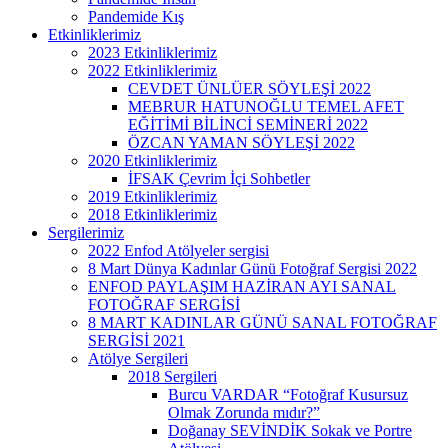
Pandemide Kış
Etkinliklerimiz
2023 Etkinliklerimiz
2022 Etkinliklerimiz
CEVDET ÜNLÜER SÖYLEŞİ 2022
MEBRUR HATUNOĞLU TEMEL AFET
EĞİTİMİ BİLİNCİ SEMİNERİ 2022
ÖZCAN YAMAN SÖYLEŞİ 2022
2020 Etkinliklerimiz
İFSAK Çevrim İçi Sohbetler
2019 Etkinliklerimiz
2018 Etkinliklerimiz
Sergilerimiz
2022 Enfod Atölyeler sergisi
8 Mart Dünya Kadınlar Günü Fotoğraf Sergisi 2022
ENFOD PAYLAŞIM HAZİRAN AYI SANAL
FOTOĞRAF SERGİSİ
8 MART KADINLAR GÜNÜ SANAL FOTOĞRAF
SERGİSİ 2021
Atölye Sergileri
2018 Sergileri
Burcu VARDAR “Fotoğraf Kusursuz
Olmak Zorunda mıdır?”
Doğanay SEVİNDİK Sokak ve Portre