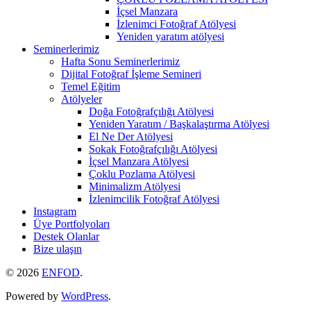
İçsel Manzara
İzlenimci Fotoğraf Atölyesi
Yeniden yaratım atölyesi
Seminerlerimiz
Hafta Sonu Seminerlerimiz
Dijital Fotoğraf İşleme Semineri
Temel Eğitim
Atölyeler
Doğa Fotoğrafçılığı Atölyesi
Yeniden Yaratım / Başkalaştırma Atölyesi
El Ne Der Atölyesi
Sokak Fotoğrafçılığı Atölyesi
İçsel Manzara Atölyesi
Çoklu Pozlama Atölyesi
Minimalizm Atölyesi
İzlenimcilik Fotoğraf Atölyesi
Instagram
Üye Portfolyoları
Destek Olanlar
Bize ulaşın
© 2026
ENFOD
.
Powered by
WordPress
.