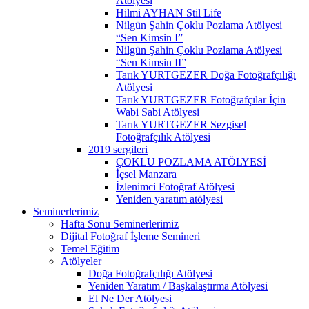
Atölyesi
Hilmi AYHAN Stil Life
Nilgün Şahin Çoklu Pozlama Atölyesi
“Sen Kimsin I”
Nilgün Şahin Çoklu Pozlama Atölyesi
“Sen Kimsin II”
Tarık YURTGEZER Doğa Fotoğrafçılığı
Atölyesi
Tarık YURTGEZER Fotoğrafçılar İçin
Wabi Sabi Atölyesi
Tarık YURTGEZER Sezgisel
Fotoğrafçılık Atölyesi
2019 sergileri
ÇOKLU POZLAMA ATÖLYESİ
İçsel Manzara
İzlenimci Fotoğraf Atölyesi
Yeniden yaratım atölyesi
Seminerlerimiz
Hafta Sonu Seminerlerimiz
Dijital Fotoğraf İşleme Semineri
Temel Eğitim
Atölyeler
Doğa Fotoğrafçılığı Atölyesi
Yeniden Yaratım / Başkalaştırma Atölyesi
El Ne Der Atölyesi