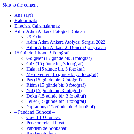
Skip to the content
Ana sayfa
Hakkımızda
Engelsiz Çalışmalarımız
Adım Adım Ankara Fotoğraf Rotaları
29 Ekim
Adım Adım Ankara Atölyesi Sergisi 2022
Adım Adım Ankara 2. Dönem Çalışmaları
15 Günde 1 konu 3 Fotoğraf
Gölgeler (15 günde bir, 3 fotoğraf)
Güz (15 günde bir, 3 fotoğraf)
Halat (15 günde bir, 3 fotoğraf)
Merdivenler (15 günde bir, 3 fotoğraf)
Pas (15 günde bir, 3 fotoğraf)
Ritim (15 günde bir, 3 fotoğraf)
Yol (15 günde bir, 3 fotoğraf)
Doku (15 günde bir, 3 fotoğraf)
Teller (15 günde bir, 3 fotoğraf)
Yıpranmış (15 günde bir, 3 fotoğraf)
– Pandemi Güncesi –
Covid 19 Güncesi
Penceremden Hayat
Pandemide Sonbahar
Pandemide İnsan