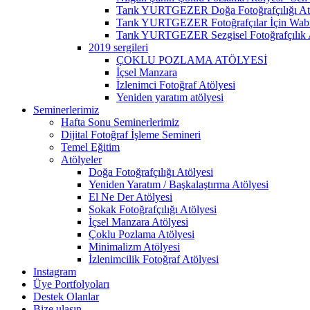
Tarık YURTGEZER Doğa Fotoğrafçılığı At
Tarık YURTGEZER Fotoğrafçılar İçin Wabi 
Tarık YURTGEZER Sezgisel Fotoğrafçılık 
2019 sergileri
ÇOKLU POZLAMA ATÖLYESİ
İçsel Manzara
İzlenimci Fotoğraf Atölyesi
Yeniden yaratım atölyesi
Seminerlerimiz
Hafta Sonu Seminerlerimiz
Dijital Fotoğraf İşleme Semineri
Temel Eğitim
Atölyeler
Doğa Fotoğrafçılığı Atölyesi
Yeniden Yaratım / Başkalaştırma Atölyesi
El Ne Der Atölyesi
Sokak Fotoğrafçılığı Atölyesi
İçsel Manzara Atölyesi
Çoklu Pozlama Atölyesi
Minimalizm Atölyesi
İzlenimcilik Fotoğraf Atölyesi
Instagram
Üye Portfolyoları
Destek Olanlar
Bize ulaşın