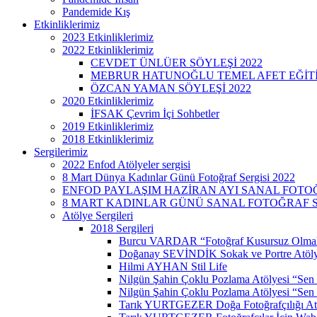
Pandemide Kış
Etkinliklerimiz
2023 Etkinliklerimiz
2022 Etkinliklerimiz
CEVDET ÜNLÜER SÖYLEŞİ 2022
MEBRUR HATUNOĞLU TEMEL AFET EĞİTİMİ
ÖZCAN YAMAN SÖYLEŞİ 2022
2020 Etkinliklerimiz
İFSAK Çevrim İçi Sohbetler
2019 Etkinliklerimiz
2018 Etkinliklerimiz
Sergilerimiz
2022 Enfod Atölyeler sergisi
8 Mart Dünya Kadınlar Günü Fotoğraf Sergisi 2022
ENFOD PAYLAŞIM HAZİRAN AYI SANAL FOTOĞ
8 MART KADINLAR GÜNÜ SANAL FOTOĞRAF SE
Atölye Sergileri
2018 Sergileri
Burcu VARDAR “Fotoğraf Kusursuz Olmak
Doğanay SEVİNDİK Sokak ve Portre Atöly
Hilmi AYHAN Stil Life
Nilgün Şahin Çoklu Pozlama Atölyesi “Sen
Nilgün Şahin Çoklu Pozlama Atölyesi “Sen 
Tarık YURTGEZER Doğa Fotoğrafçılığı At