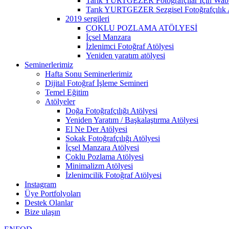
Tarık YURTGEZER Fotoğrafçılar İçin Wabi 
Tarık YURTGEZER Sezgisel Fotoğrafçılık 
2019 sergileri
ÇOKLU POZLAMA ATÖLYESİ
İçsel Manzara
İzlenimci Fotoğraf Atölyesi
Yeniden yaratım atölyesi
Seminerlerimiz
Hafta Sonu Seminerlerimiz
Dijital Fotoğraf İşleme Semineri
Temel Eğitim
Atölyeler
Doğa Fotoğrafçılığı Atölyesi
Yeniden Yaratım / Başkalaştırma Atölyesi
El Ne Der Atölyesi
Sokak Fotoğrafçılığı Atölyesi
İçsel Manzara Atölyesi
Çoklu Pozlama Atölyesi
Minimalizm Atölyesi
İzlenimcilik Fotoğraf Atölyesi
Instagram
Üye Portfolyoları
Destek Olanlar
Bize ulaşın