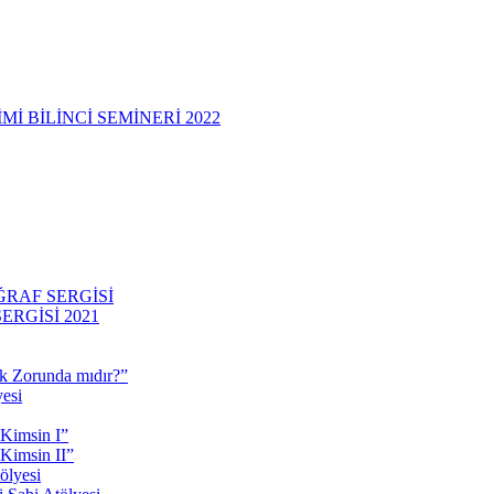
 BİLİNCİ SEMİNERİ 2022
RAF SERGİSİ
RGİSİ 2021
 Zorunda mıdır?”
esi
 Kimsin I”
Kimsin II”
ölyesi