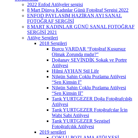
2022 Enfod Atölyeler sergisi
8 Mart Dünya Kadınlar Günü Fotoğraf Sergisi 2022
ENFOD PAYLAŞIM HAZİRAN AYI SANAL
FOTOĞRAF SERGİSİ
8 MART KADINLAR GÜNÜ SANAL FOTOĞRAF
SERGİSİ 2021
Atölye Sergileri
2018 Sergileri
Burcu VARDAR “Fotoğraf Kusursuz
Olmak Zorunda mıdır?”
Doğanay SEVİNDİK Sokak ve Portre
Atölyesi
Hilmi AYHAN Stil Life
Nilgün Şahin Çoklu Pozlama Atölyesi
“Sen Kimsin I”
Nilgün Şahin Çoklu Pozlama Atölyesi
“Sen Kimsin II”
Tarık YURTGEZER Doğa Fotoğrafçılığı
Atölyesi
Tarık YURTGEZER Fotoğrafçılar İçin
Wabi Sabi Atölyesi
Tarık YURTGEZER Sezgisel
Fotoğrafçılık Atölyesi
2019 sergileri
ÇOKLU POZLAMA ATÖLYESİ