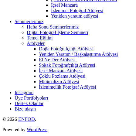
İçsel Manzara
İzlenimci Fotoğraf Atölyesi
Yeniden yaratım atölyesi
Seminerlerimiz
Hafta Sonu Seminerlerimiz
Dijital Fotoğraf İşleme Semineri
Temel Eğitim
Atölyeler
Doğa Fotoğrafçılığı Atölyesi
Yeniden Yaratım / Başkalaştırma Atölyesi
El Ne Der Atölyesi
Sokak Fotoğrafçılığı Atölyesi
İçsel Manzara Atölyesi
Çoklu Pozlama Atölyesi
Minimalizm Atölyesi
İzlenimcilik Fotoğraf Atölyesi
Instagram
Üye Portfolyoları
Destek Olanlar
Bize ulaşın
© 2026
ENFOD
.
Powered by
WordPress
.