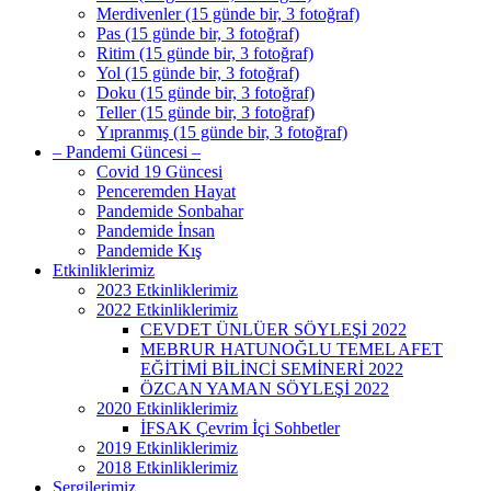
Merdivenler (15 günde bir, 3 fotoğraf)
Pas (15 günde bir, 3 fotoğraf)
Ritim (15 günde bir, 3 fotoğraf)
Yol (15 günde bir, 3 fotoğraf)
Doku (15 günde bir, 3 fotoğraf)
Teller (15 günde bir, 3 fotoğraf)
Yıpranmış (15 günde bir, 3 fotoğraf)
– Pandemi Güncesi –
Covid 19 Güncesi
Penceremden Hayat
Pandemide Sonbahar
Pandemide İnsan
Pandemide Kış
Etkinliklerimiz
2023 Etkinliklerimiz
2022 Etkinliklerimiz
CEVDET ÜNLÜER SÖYLEŞİ 2022
MEBRUR HATUNOĞLU TEMEL AFET
EĞİTİMİ BİLİNCİ SEMİNERİ 2022
ÖZCAN YAMAN SÖYLEŞİ 2022
2020 Etkinliklerimiz
İFSAK Çevrim İçi Sohbetler
2019 Etkinliklerimiz
2018 Etkinliklerimiz
Sergilerimiz