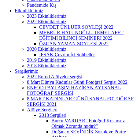
Pandemide Kış
Etkinliklerimiz
2023 Etkinliklerimiz
2022 Etkinliklerimiz
CEVDET ÜNLÜER SÖYLEŞİ 2022
MEBRUR HATUNOĞLU TEMEL AFET
EĞİTİMİ BİLİNCİ SEMİNERİ 2022
ÖZCAN YAMAN SÖYLEŞİ 2022
2020 Etkinliklerimiz
İFSAK Çevrim İçi Sohbetler
2019 Etkinliklerimiz
2018 Etkinliklerimiz
Sergilerimiz
2022 Enfod Atölyeler sergisi
8 Mart Dünya Kadınlar Günü Fotoğraf Sergisi 2022
ENFOD PAYLAŞIM HAZİRAN AYI SANAL
FOTOĞRAF SERGİSİ
8 MART KADINLAR GÜNÜ SANAL FOTOĞRAF
SERGİSİ 2021
Atölye Sergileri
2018 Sergileri
Burcu VARDAR “Fotoğraf Kusursuz
Olmak Zorunda mıdır?”
Doğanay SEVİNDİK Sokak ve Portre