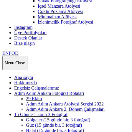
Sokak Fotoğrafçılığı Atölyesi
İçsel Manzara Atölyesi
Çoklu Pozlama Atölyesi
Minimalizm Atölyesi
İzlenimcilik Fotoğraf Atölyesi
Instagram
Üye Portfolyoları
Destek Olanlar
Bize ulaşın
ENFOD
Menu
Close
Ana sayfa
Hakkımızda
Engelsiz Çalışmalarımız
Adım Adım Ankara Fotoğraf Rotaları
29 Ekim
Adım Adım Ankara Atölyesi Sergisi 2022
Adım Adım Ankara 2. Dönem Çalışmaları
15 Günde 1 konu 3 Fotoğraf
Gölgeler (15 günde bir, 3 fotoğraf)
Güz (15 günde bir, 3 fotoğraf)
Halat (15 günde bir, 3 fotoğraf)