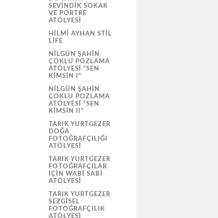
SEVİNDİK SOKAK
VE PORTRE
ATÖLYESI
HILMI AYHAN STIL
LIFE
NILGÜN ŞAHIN
ÇOKLU POZLAMA
ATÖLYESI “SEN
KIMSIN I”
NILGÜN ŞAHIN
ÇOKLU POZLAMA
ATÖLYESI “SEN
KIMSIN II”
TARIK YURTGEZER
DOĞA
FOTOĞRAFÇILIĞI
ATÖLYESI
TARIK YURTGEZER
FOTOĞRAFÇILAR
İÇIN WABI SABI
ATÖLYESI
TARIK YURTGEZER
SEZGISEL
FOTOĞRAFÇILIK
ATÖLYESI