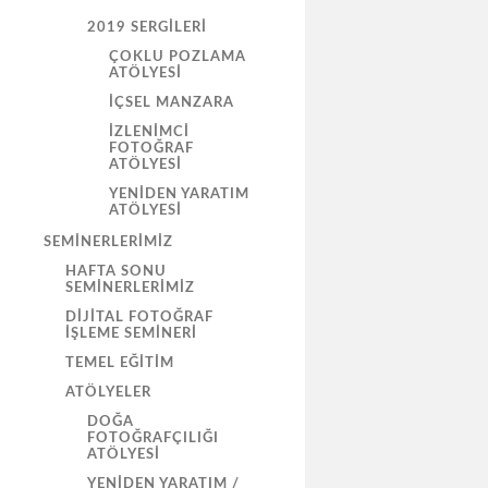
2019 SERGILERI
ÇOKLU POZLAMA
ATÖLYESİ
İÇSEL MANZARA
İZLENIMCI
FOTOĞRAF
ATÖLYESI
YENIDEN YARATIM
ATÖLYESI
SEMINERLERIMIZ
HAFTA SONU
SEMINERLERIMIZ
DIJITAL FOTOĞRAF
İŞLEME SEMINERI
TEMEL EĞITIM
ATÖLYELER
DOĞA
FOTOĞRAFÇILIĞI
ATÖLYESI
YENIDEN YARATIM /