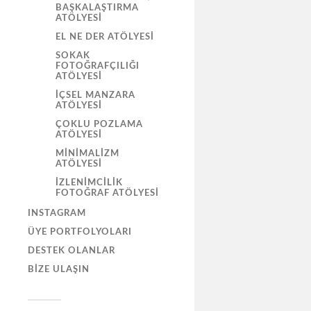
BAŞKALAŞTIRMA
ATÖLYESI
EL NE DER ATÖLYESI
SOKAK
FOTOĞRAFÇILIĞI
ATÖLYESI
İÇSEL MANZARA
ATÖLYESI
ÇOKLU POZLAMA
ATÖLYESI
MINIMALIZM
ATÖLYESI
İZLENIMCILIK
FOTOĞRAF ATÖLYESI
INSTAGRAM
ÜYE PORTFOLYOLARI
DESTEK OLANLAR
BIZE ULAŞIN