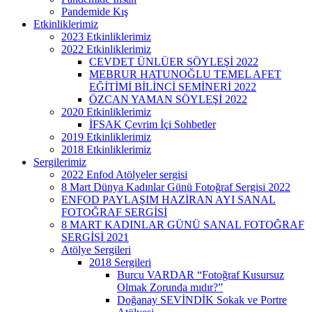
Pandemide Kış
Etkinliklerimiz
2023 Etkinliklerimiz
2022 Etkinliklerimiz
CEVDET ÜNLÜER SÖYLEŞİ 2022
MEBRUR HATUNOĞLU TEMEL AFET
EĞİTİMİ BİLİNCİ SEMİNERİ 2022
ÖZCAN YAMAN SÖYLEŞİ 2022
2020 Etkinliklerimiz
İFSAK Çevrim İçi Sohbetler
2019 Etkinliklerimiz
2018 Etkinliklerimiz
Sergilerimiz
2022 Enfod Atölyeler sergisi
8 Mart Dünya Kadınlar Günü Fotoğraf Sergisi 2022
ENFOD PAYLAŞIM HAZİRAN AYI SANAL
FOTOĞRAF SERGİSİ
8 MART KADINLAR GÜNÜ SANAL FOTOĞRAF
SERGİSİ 2021
Atölye Sergileri
2018 Sergileri
Burcu VARDAR “Fotoğraf Kusursuz
Olmak Zorunda mıdır?”
Doğanay SEVİNDİK Sokak ve Portre