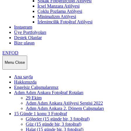
Sokak Fotoğrafçılığı Atölyesi
İçsel Manzara Atölyesi
Çoklu Pozlama Atölyesi
Minimalizm Atölyesi
İzlenimcilik Fotoğraf Atölyesi
Instagram
Üye Portfolyoları
Destek Olanlar
Bize ulaşın
ENFOD
Menu
Close
Ana sayfa
Hakkımızda
Engelsiz Çalışmalarımız
Adım Adım Ankara Fotoğraf Rotaları
29 Ekim
Adım Adım Ankara Atölyesi Sergisi 2022
Adım Adım Ankara 2. Dönem Çalışmaları
15 Günde 1 konu 3 Fotoğraf
Gölgeler (15 günde bir, 3 fotoğraf)
Güz (15 günde bir, 3 fotoğraf)
Halat (15 günde bir, 3 fotoğraf)