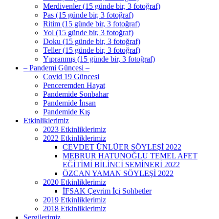
Merdivenler (15 günde bir, 3 fotoğraf)
Pas (15 günde bir, 3 fotoğraf)
Ritim (15 günde bir, 3 fotoğraf)
Yol (15 günde bir, 3 fotoğraf)
Doku (15 günde bir, 3 fotoğraf)
Teller (15 günde bir, 3 fotoğraf)
Yıpranmış (15 günde bir, 3 fotoğraf)
– Pandemi Güncesi –
Covid 19 Güncesi
Penceremden Hayat
Pandemide Sonbahar
Pandemide İnsan
Pandemide Kış
Etkinliklerimiz
2023 Etkinliklerimiz
2022 Etkinliklerimiz
CEVDET ÜNLÜER SÖYLEŞİ 2022
MEBRUR HATUNOĞLU TEMEL AFET
EĞİTİMİ BİLİNCİ SEMİNERİ 2022
ÖZCAN YAMAN SÖYLEŞİ 2022
2020 Etkinliklerimiz
İFSAK Çevrim İçi Sohbetler
2019 Etkinliklerimiz
2018 Etkinliklerimiz
Sergilerimiz