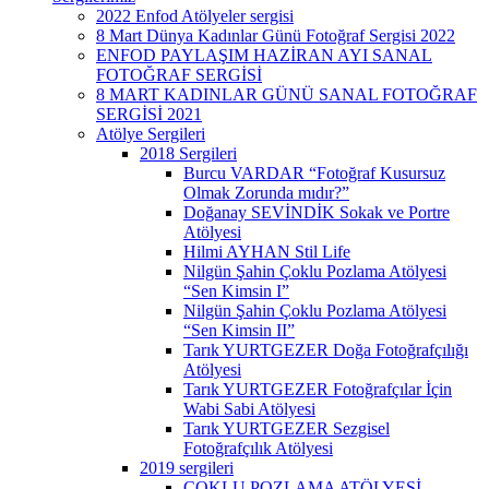
2022 Enfod Atölyeler sergisi
8 Mart Dünya Kadınlar Günü Fotoğraf Sergisi 2022
ENFOD PAYLAŞIM HAZİRAN AYI SANAL
FOTOĞRAF SERGİSİ
8 MART KADINLAR GÜNÜ SANAL FOTOĞRAF
SERGİSİ 2021
Atölye Sergileri
2018 Sergileri
Burcu VARDAR “Fotoğraf Kusursuz
Olmak Zorunda mıdır?”
Doğanay SEVİNDİK Sokak ve Portre
Atölyesi
Hilmi AYHAN Stil Life
Nilgün Şahin Çoklu Pozlama Atölyesi
“Sen Kimsin I”
Nilgün Şahin Çoklu Pozlama Atölyesi
“Sen Kimsin II”
Tarık YURTGEZER Doğa Fotoğrafçılığı
Atölyesi
Tarık YURTGEZER Fotoğrafçılar İçin
Wabi Sabi Atölyesi
Tarık YURTGEZER Sezgisel
Fotoğrafçılık Atölyesi
2019 sergileri
ÇOKLU POZLAMA ATÖLYESİ