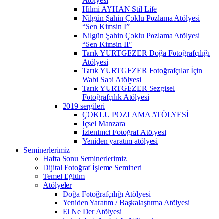
Atölyesi
Hilmi AYHAN Stil Life
Nilgün Şahin Çoklu Pozlama Atölyesi
“Sen Kimsin I”
Nilgün Şahin Çoklu Pozlama Atölyesi
“Sen Kimsin II”
Tarık YURTGEZER Doğa Fotoğrafçılığı
Atölyesi
Tarık YURTGEZER Fotoğrafçılar İçin
Wabi Sabi Atölyesi
Tarık YURTGEZER Sezgisel
Fotoğrafçılık Atölyesi
2019 sergileri
ÇOKLU POZLAMA ATÖLYESİ
İçsel Manzara
İzlenimci Fotoğraf Atölyesi
Yeniden yaratım atölyesi
Seminerlerimiz
Hafta Sonu Seminerlerimiz
Dijital Fotoğraf İşleme Semineri
Temel Eğitim
Atölyeler
Doğa Fotoğrafçılığı Atölyesi
Yeniden Yaratım / Başkalaştırma Atölyesi
El Ne Der Atölyesi