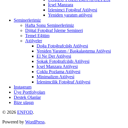
İçsel Manzara
İzlenimci Fotoğraf Atölyesi
Yeniden yaratım atölyesi
Seminerlerimiz
Hafta Sonu Seminerlerimiz
Dijital Fotoğraf İşleme Semineri
Temel Eğitim
Atölyeler
Doğa Fotoğrafçılığı Atölyesi
Yeniden Yaratım / Başkalaştırma Atölyesi
El Ne Der Atölyesi
Sokak Fotoğrafçılığı Atölyesi
İçsel Manzara Atölyesi
Çoklu Pozlama Atölyesi
Minimalizm Atölyesi
İzlenimcilik Fotoğraf Atölyesi
Instagram
Üye Portfolyoları
Destek Olanlar
Bize ulaşın
© 2026
ENFOD
.
Powered by
WordPress
.