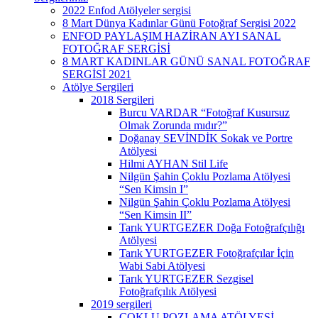
2022 Enfod Atölyeler sergisi
8 Mart Dünya Kadınlar Günü Fotoğraf Sergisi 2022
ENFOD PAYLAŞIM HAZİRAN AYI SANAL
FOTOĞRAF SERGİSİ
8 MART KADINLAR GÜNÜ SANAL FOTOĞRAF
SERGİSİ 2021
Atölye Sergileri
2018 Sergileri
Burcu VARDAR “Fotoğraf Kusursuz
Olmak Zorunda mıdır?”
Doğanay SEVİNDİK Sokak ve Portre
Atölyesi
Hilmi AYHAN Stil Life
Nilgün Şahin Çoklu Pozlama Atölyesi
“Sen Kimsin I”
Nilgün Şahin Çoklu Pozlama Atölyesi
“Sen Kimsin II”
Tarık YURTGEZER Doğa Fotoğrafçılığı
Atölyesi
Tarık YURTGEZER Fotoğrafçılar İçin
Wabi Sabi Atölyesi
Tarık YURTGEZER Sezgisel
Fotoğrafçılık Atölyesi
2019 sergileri
ÇOKLU POZLAMA ATÖLYESİ