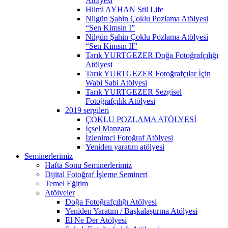
Atölyesi
Hilmi AYHAN Stil Life
Nilgün Şahin Çoklu Pozlama Atölyesi
“Sen Kimsin I”
Nilgün Şahin Çoklu Pozlama Atölyesi
“Sen Kimsin II”
Tarık YURTGEZER Doğa Fotoğrafçılığı
Atölyesi
Tarık YURTGEZER Fotoğrafçılar İçin
Wabi Sabi Atölyesi
Tarık YURTGEZER Sezgisel
Fotoğrafçılık Atölyesi
2019 sergileri
ÇOKLU POZLAMA ATÖLYESİ
İçsel Manzara
İzlenimci Fotoğraf Atölyesi
Yeniden yaratım atölyesi
Seminerlerimiz
Hafta Sonu Seminerlerimiz
Dijital Fotoğraf İşleme Semineri
Temel Eğitim
Atölyeler
Doğa Fotoğrafçılığı Atölyesi
Yeniden Yaratım / Başkalaştırma Atölyesi
El Ne Der Atölyesi