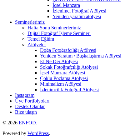
İçsel Manzara
İzlenimci Fotoğraf Atölyesi
Yeniden yaratım atölyesi
Seminerlerimiz
Hafta Sonu Seminerlerimiz
Dijital Fotoğraf İşleme Semineri
Temel Eğitim
Atölyeler
Doğa Fotoğrafçılığı Atölyesi
Yeniden Yaratım / Başkalaştırma Atölyesi
El Ne Der Atölyesi
Sokak Fotoğrafçılığı Atölyesi
İçsel Manzara Atölyesi
Çoklu Pozlama Atölyesi
Minimalizm Atölyesi
İzlenimcilik Fotoğraf Atölyesi
Instagram
Üye Portfolyoları
Destek Olanlar
Bize ulaşın
© 2026
ENFOD
.
Powered by
WordPress
.