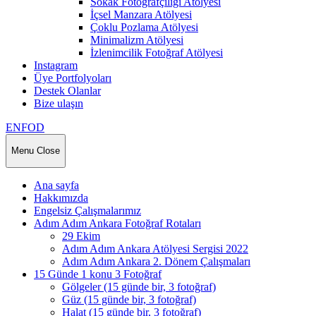
Sokak Fotoğrafçılığı Atölyesi
İçsel Manzara Atölyesi
Çoklu Pozlama Atölyesi
Minimalizm Atölyesi
İzlenimcilik Fotoğraf Atölyesi
Instagram
Üye Portfolyoları
Destek Olanlar
Bize ulaşın
ENFOD
Menu
Close
Ana sayfa
Hakkımızda
Engelsiz Çalışmalarımız
Adım Adım Ankara Fotoğraf Rotaları
29 Ekim
Adım Adım Ankara Atölyesi Sergisi 2022
Adım Adım Ankara 2. Dönem Çalışmaları
15 Günde 1 konu 3 Fotoğraf
Gölgeler (15 günde bir, 3 fotoğraf)
Güz (15 günde bir, 3 fotoğraf)
Halat (15 günde bir, 3 fotoğraf)