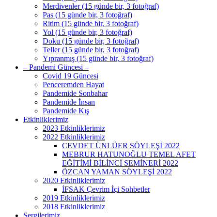
Merdivenler (15 günde bir, 3 fotoğraf)
Pas (15 günde bir, 3 fotoğraf)
Ritim (15 günde bir, 3 fotoğraf)
Yol (15 günde bir, 3 fotoğraf)
Doku (15 günde bir, 3 fotoğraf)
Teller (15 günde bir, 3 fotoğraf)
Yıpranmış (15 günde bir, 3 fotoğraf)
– Pandemi Güncesi –
Covid 19 Güncesi
Penceremden Hayat
Pandemide Sonbahar
Pandemide İnsan
Pandemide Kış
Etkinliklerimiz
2023 Etkinliklerimiz
2022 Etkinliklerimiz
CEVDET ÜNLÜER SÖYLEŞİ 2022
MEBRUR HATUNOĞLU TEMEL AFET
EĞİTİMİ BİLİNCİ SEMİNERİ 2022
ÖZCAN YAMAN SÖYLEŞİ 2022
2020 Etkinliklerimiz
İFSAK Çevrim İçi Sohbetler
2019 Etkinliklerimiz
2018 Etkinliklerimiz
Sergilerimiz