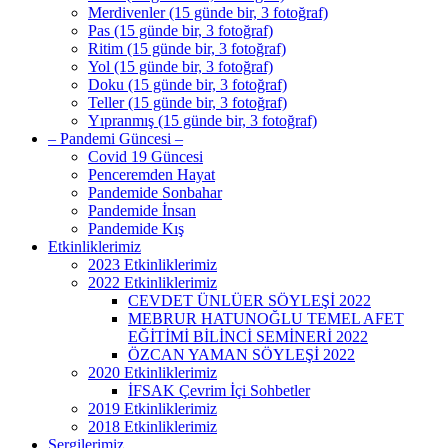
Merdivenler (15 günde bir, 3 fotoğraf)
Pas (15 günde bir, 3 fotoğraf)
Ritim (15 günde bir, 3 fotoğraf)
Yol (15 günde bir, 3 fotoğraf)
Doku (15 günde bir, 3 fotoğraf)
Teller (15 günde bir, 3 fotoğraf)
Yıpranmış (15 günde bir, 3 fotoğraf)
– Pandemi Güncesi –
Covid 19 Güncesi
Penceremden Hayat
Pandemide Sonbahar
Pandemide İnsan
Pandemide Kış
Etkinliklerimiz
2023 Etkinliklerimiz
2022 Etkinliklerimiz
CEVDET ÜNLÜER SÖYLEŞİ 2022
MEBRUR HATUNOĞLU TEMEL AFET
EĞİTİMİ BİLİNCİ SEMİNERİ 2022
ÖZCAN YAMAN SÖYLEŞİ 2022
2020 Etkinliklerimiz
İFSAK Çevrim İçi Sohbetler
2019 Etkinliklerimiz
2018 Etkinliklerimiz
Sergilerimiz