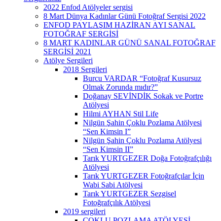
2022 Enfod Atölyeler sergisi
8 Mart Dünya Kadınlar Günü Fotoğraf Sergisi 2022
ENFOD PAYLAŞIM HAZİRAN AYI SANAL
FOTOĞRAF SERGİSİ
8 MART KADINLAR GÜNÜ SANAL FOTOĞRAF
SERGİSİ 2021
Atölye Sergileri
2018 Sergileri
Burcu VARDAR “Fotoğraf Kusursuz
Olmak Zorunda mıdır?”
Doğanay SEVİNDİK Sokak ve Portre
Atölyesi
Hilmi AYHAN Stil Life
Nilgün Şahin Çoklu Pozlama Atölyesi
“Sen Kimsin I”
Nilgün Şahin Çoklu Pozlama Atölyesi
“Sen Kimsin II”
Tarık YURTGEZER Doğa Fotoğrafçılığı
Atölyesi
Tarık YURTGEZER Fotoğrafçılar İçin
Wabi Sabi Atölyesi
Tarık YURTGEZER Sezgisel
Fotoğrafçılık Atölyesi
2019 sergileri
ÇOKLU POZLAMA ATÖLYESİ