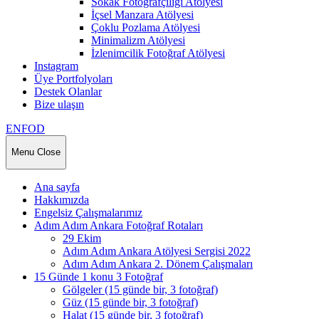
Sokak Fotoğrafçılığı Atölyesi
İçsel Manzara Atölyesi
Çoklu Pozlama Atölyesi
Minimalizm Atölyesi
İzlenimcilik Fotoğraf Atölyesi
Instagram
Üye Portfolyoları
Destek Olanlar
Bize ulaşın
ENFOD
Menu
Close
Ana sayfa
Hakkımızda
Engelsiz Çalışmalarımız
Adım Adım Ankara Fotoğraf Rotaları
29 Ekim
Adım Adım Ankara Atölyesi Sergisi 2022
Adım Adım Ankara 2. Dönem Çalışmaları
15 Günde 1 konu 3 Fotoğraf
Gölgeler (15 günde bir, 3 fotoğraf)
Güz (15 günde bir, 3 fotoğraf)
Halat (15 günde bir, 3 fotoğraf)