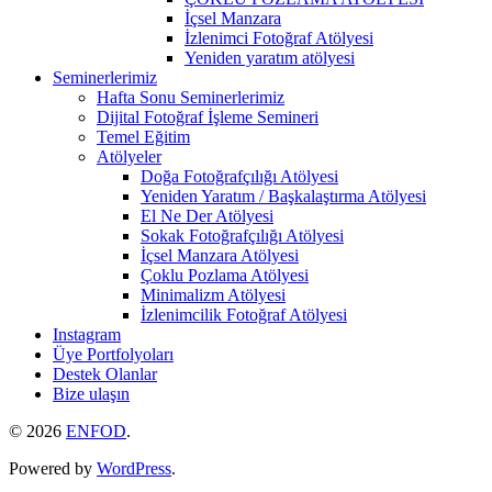
İçsel Manzara
İzlenimci Fotoğraf Atölyesi
Yeniden yaratım atölyesi
Seminerlerimiz
Hafta Sonu Seminerlerimiz
Dijital Fotoğraf İşleme Semineri
Temel Eğitim
Atölyeler
Doğa Fotoğrafçılığı Atölyesi
Yeniden Yaratım / Başkalaştırma Atölyesi
El Ne Der Atölyesi
Sokak Fotoğrafçılığı Atölyesi
İçsel Manzara Atölyesi
Çoklu Pozlama Atölyesi
Minimalizm Atölyesi
İzlenimcilik Fotoğraf Atölyesi
Instagram
Üye Portfolyoları
Destek Olanlar
Bize ulaşın
© 2026
ENFOD
.
Powered by
WordPress
.