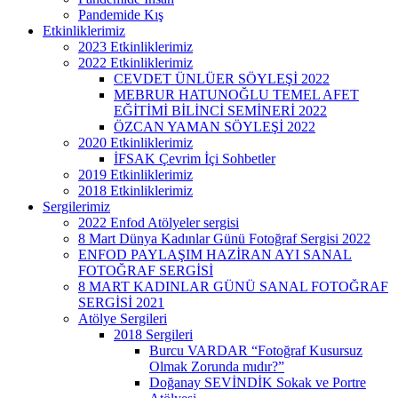
Pandemide Kış
Etkinliklerimiz
2023 Etkinliklerimiz
2022 Etkinliklerimiz
CEVDET ÜNLÜER SÖYLEŞİ 2022
MEBRUR HATUNOĞLU TEMEL AFET
EĞİTİMİ BİLİNCİ SEMİNERİ 2022
ÖZCAN YAMAN SÖYLEŞİ 2022
2020 Etkinliklerimiz
İFSAK Çevrim İçi Sohbetler
2019 Etkinliklerimiz
2018 Etkinliklerimiz
Sergilerimiz
2022 Enfod Atölyeler sergisi
8 Mart Dünya Kadınlar Günü Fotoğraf Sergisi 2022
ENFOD PAYLAŞIM HAZİRAN AYI SANAL
FOTOĞRAF SERGİSİ
8 MART KADINLAR GÜNÜ SANAL FOTOĞRAF
SERGİSİ 2021
Atölye Sergileri
2018 Sergileri
Burcu VARDAR “Fotoğraf Kusursuz
Olmak Zorunda mıdır?”
Doğanay SEVİNDİK Sokak ve Portre