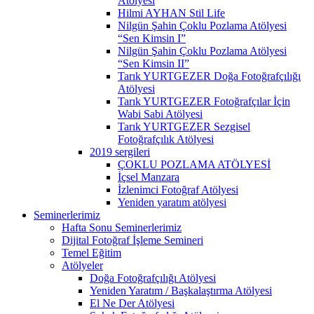
Atölyesi
Hilmi AYHAN Stil Life
Nilgün Şahin Çoklu Pozlama Atölyesi
“Sen Kimsin I”
Nilgün Şahin Çoklu Pozlama Atölyesi
“Sen Kimsin II”
Tarık YURTGEZER Doğa Fotoğrafçılığı
Atölyesi
Tarık YURTGEZER Fotoğrafçılar İçin
Wabi Sabi Atölyesi
Tarık YURTGEZER Sezgisel
Fotoğrafçılık Atölyesi
2019 sergileri
ÇOKLU POZLAMA ATÖLYESİ
İçsel Manzara
İzlenimci Fotoğraf Atölyesi
Yeniden yaratım atölyesi
Seminerlerimiz
Hafta Sonu Seminerlerimiz
Dijital Fotoğraf İşleme Semineri
Temel Eğitim
Atölyeler
Doğa Fotoğrafçılığı Atölyesi
Yeniden Yaratım / Başkalaştırma Atölyesi
El Ne Der Atölyesi