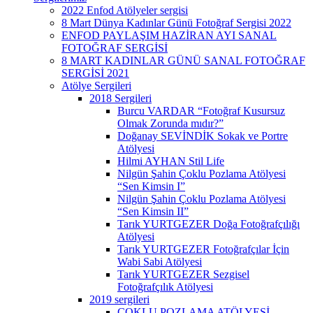
2022 Enfod Atölyeler sergisi
8 Mart Dünya Kadınlar Günü Fotoğraf Sergisi 2022
ENFOD PAYLAŞIM HAZİRAN AYI SANAL
FOTOĞRAF SERGİSİ
8 MART KADINLAR GÜNÜ SANAL FOTOĞRAF
SERGİSİ 2021
Atölye Sergileri
2018 Sergileri
Burcu VARDAR “Fotoğraf Kusursuz
Olmak Zorunda mıdır?”
Doğanay SEVİNDİK Sokak ve Portre
Atölyesi
Hilmi AYHAN Stil Life
Nilgün Şahin Çoklu Pozlama Atölyesi
“Sen Kimsin I”
Nilgün Şahin Çoklu Pozlama Atölyesi
“Sen Kimsin II”
Tarık YURTGEZER Doğa Fotoğrafçılığı
Atölyesi
Tarık YURTGEZER Fotoğrafçılar İçin
Wabi Sabi Atölyesi
Tarık YURTGEZER Sezgisel
Fotoğrafçılık Atölyesi
2019 sergileri
ÇOKLU POZLAMA ATÖLYESİ