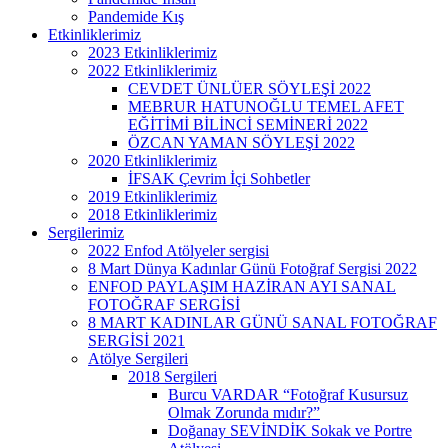
Pandemide Kış
Etkinliklerimiz
2023 Etkinliklerimiz
2022 Etkinliklerimiz
CEVDET ÜNLÜER SÖYLEŞİ 2022
MEBRUR HATUNOĞLU TEMEL AFET
EĞİTİMİ BİLİNCİ SEMİNERİ 2022
ÖZCAN YAMAN SÖYLEŞİ 2022
2020 Etkinliklerimiz
İFSAK Çevrim İçi Sohbetler
2019 Etkinliklerimiz
2018 Etkinliklerimiz
Sergilerimiz
2022 Enfod Atölyeler sergisi
8 Mart Dünya Kadınlar Günü Fotoğraf Sergisi 2022
ENFOD PAYLAŞIM HAZİRAN AYI SANAL
FOTOĞRAF SERGİSİ
8 MART KADINLAR GÜNÜ SANAL FOTOĞRAF
SERGİSİ 2021
Atölye Sergileri
2018 Sergileri
Burcu VARDAR “Fotoğraf Kusursuz
Olmak Zorunda mıdır?”
Doğanay SEVİNDİK Sokak ve Portre