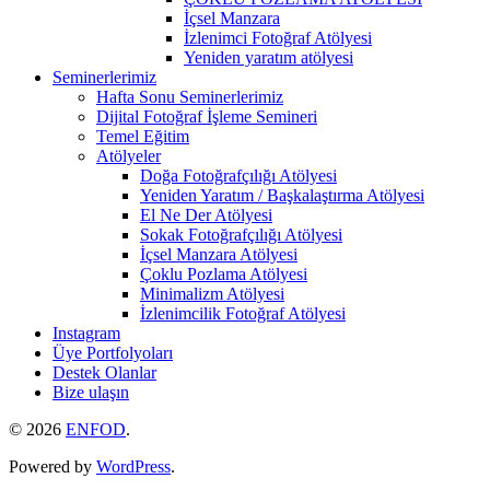
İçsel Manzara
İzlenimci Fotoğraf Atölyesi
Yeniden yaratım atölyesi
Seminerlerimiz
Hafta Sonu Seminerlerimiz
Dijital Fotoğraf İşleme Semineri
Temel Eğitim
Atölyeler
Doğa Fotoğrafçılığı Atölyesi
Yeniden Yaratım / Başkalaştırma Atölyesi
El Ne Der Atölyesi
Sokak Fotoğrafçılığı Atölyesi
İçsel Manzara Atölyesi
Çoklu Pozlama Atölyesi
Minimalizm Atölyesi
İzlenimcilik Fotoğraf Atölyesi
Instagram
Üye Portfolyoları
Destek Olanlar
Bize ulaşın
© 2026
ENFOD
.
Powered by
WordPress
.