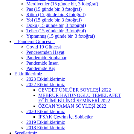
Merdivenler (15 günde bir, 3 fotoğraf)
Pas (15 günde bir, 3 fotoğraf)
Ritim (15 günde bir, 3 fotoğraf)
Yol (15 günde bir, 3 fotoğraf)
Doku (15 günde bir, 3 fotoğraf)
Teller (15 günde bir, 3 fotoğraf)
Yıpranmış (15 günde bir, 3 fotoğraf)
– Pandemi Güncesi –
Covid 19 Güncesi
Penceremden Hayat
Pandemide Sonbahar
Pandemide İnsan
Pandemide Kış
Etkinliklerimiz
2023 Etkinliklerimiz
2022 Etkinliklerimiz
CEVDET ÜNLÜER SÖYLEŞİ 2022
MEBRUR HATUNOĞLU TEMEL AFET
EĞİTİMİ BİLİNCİ SEMİNERİ 2022
ÖZCAN YAMAN SÖYLEŞİ 2022
2020 Etkinliklerimiz
İFSAK Çevrim İçi Sohbetler
2019 Etkinliklerimiz
2018 Etkinliklerimiz
Sergilerimiz