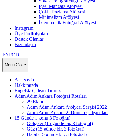
Sokak Fotoğrafçılığı Atölyesi
İçsel Manzara Atölyesi
Çoklu Pozlama Atölyesi
Minimalizm Atölyesi
İzlenimcilik Fotoğraf Atölyesi
Instagram
Üye Portfolyoları
Destek Olanlar
Bize ulaşın
ENFOD
Menu
Close
Ana sayfa
Hakkımızda
Engelsiz Çalışmalarımız
Adım Adım Ankara Fotoğraf Rotaları
29 Ekim
Adım Adım Ankara Atölyesi Sergisi 2022
Adım Adım Ankara 2. Dönem Çalışmaları
15 Günde 1 konu 3 Fotoğraf
Gölgeler (15 günde bir, 3 fotoğraf)
Güz (15 günde bir, 3 fotoğraf)
Halat (15 günde bir, 3 fotoğraf)