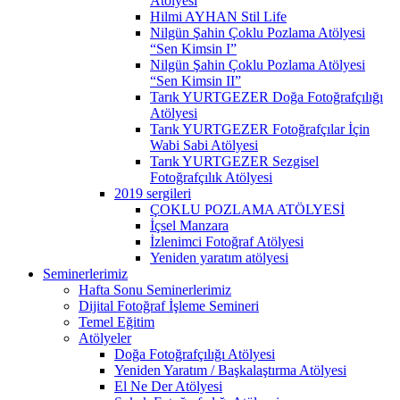
Atölyesi
Hilmi AYHAN Stil Life
Nilgün Şahin Çoklu Pozlama Atölyesi
“Sen Kimsin I”
Nilgün Şahin Çoklu Pozlama Atölyesi
“Sen Kimsin II”
Tarık YURTGEZER Doğa Fotoğrafçılığı
Atölyesi
Tarık YURTGEZER Fotoğrafçılar İçin
Wabi Sabi Atölyesi
Tarık YURTGEZER Sezgisel
Fotoğrafçılık Atölyesi
2019 sergileri
ÇOKLU POZLAMA ATÖLYESİ
İçsel Manzara
İzlenimci Fotoğraf Atölyesi
Yeniden yaratım atölyesi
Seminerlerimiz
Hafta Sonu Seminerlerimiz
Dijital Fotoğraf İşleme Semineri
Temel Eğitim
Atölyeler
Doğa Fotoğrafçılığı Atölyesi
Yeniden Yaratım / Başkalaştırma Atölyesi
El Ne Der Atölyesi