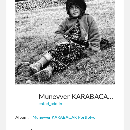
Munevver KARABACAK 15
enfod_admin
Albüm:
Münevver KARABACAK Portfolyo