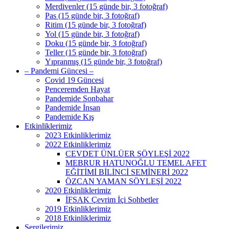
Merdivenler (15 günde bir, 3 fotoğraf)
Pas (15 günde bir, 3 fotoğraf)
Ritim (15 günde bir, 3 fotoğraf)
Yol (15 günde bir, 3 fotoğraf)
Doku (15 günde bir, 3 fotoğraf)
Teller (15 günde bir, 3 fotoğraf)
Yıpranmış (15 günde bir, 3 fotoğraf)
– Pandemi Güncesi –
Covid 19 Güncesi
Penceremden Hayat
Pandemide Sonbahar
Pandemide İnsan
Pandemide Kış
Etkinliklerimiz
2023 Etkinliklerimiz
2022 Etkinliklerimiz
CEVDET ÜNLÜER SÖYLEŞİ 2022
MEBRUR HATUNOĞLU TEMEL AFET
EĞİTİMİ BİLİNCİ SEMİNERİ 2022
ÖZCAN YAMAN SÖYLEŞİ 2022
2020 Etkinliklerimiz
İFSAK Çevrim İçi Sohbetler
2019 Etkinliklerimiz
2018 Etkinliklerimiz
Sergilerimiz