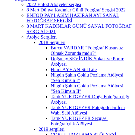
2022 Enfod Atölyeler sergisi
8 Mart Dünya Kadınlar Günü Fotoğraf Sergisi 2022
ENFOD PAYLAŞIM HAZİRAN AYI SANAL
FOTOĞRAF SERGİSİ
8 MART KADINLAR GÜNÜ SANAL FOTOĞRAF
SERGİSİ 2021
Atölye Sergileri
2018 Sergileri
Burcu VARDAR “Fotoğraf Kusursuz
Olmak Zorunda mıdır?”
Doğanay SEVİNDİK Sokak ve Portre
Atölyesi
Hilmi AYHAN Stil Life
Nilgün Şahin Çoklu Pozlama Atölyesi
“Sen Kimsin I”
Nilgün Şahin Çoklu Pozlama Atölyesi
“Sen Kimsin II”
Tarık YURTGEZER Doğa Fotoğrafçılığı
Atölyesi
Tarık YURTGEZER Fotoğrafçılar İçin
Wabi Sabi Atölyesi
Tarık YURTGEZER Sezgisel
Fotoğrafçılık Atölyesi
2019 sergileri
ÇOKLU POZLAMA ATÖLYESİ