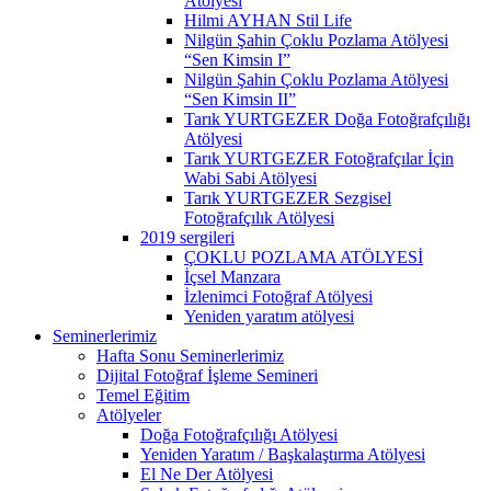
Atölyesi
Hilmi AYHAN Stil Life
Nilgün Şahin Çoklu Pozlama Atölyesi
“Sen Kimsin I”
Nilgün Şahin Çoklu Pozlama Atölyesi
“Sen Kimsin II”
Tarık YURTGEZER Doğa Fotoğrafçılığı
Atölyesi
Tarık YURTGEZER Fotoğrafçılar İçin
Wabi Sabi Atölyesi
Tarık YURTGEZER Sezgisel
Fotoğrafçılık Atölyesi
2019 sergileri
ÇOKLU POZLAMA ATÖLYESİ
İçsel Manzara
İzlenimci Fotoğraf Atölyesi
Yeniden yaratım atölyesi
Seminerlerimiz
Hafta Sonu Seminerlerimiz
Dijital Fotoğraf İşleme Semineri
Temel Eğitim
Atölyeler
Doğa Fotoğrafçılığı Atölyesi
Yeniden Yaratım / Başkalaştırma Atölyesi
El Ne Der Atölyesi