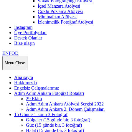
Sokak Fotoğrafçılığı Atölyesi
İçsel Manzara Atölyesi
Çoklu Pozlama Atölyesi
Minimalizm Atölyesi
İzlenimcilik Fotoğraf Atölyesi
Instagram
Üye Portfolyoları
Destek Olanlar
Bize ulaşın
ENFOD
Menu
Close
Ana sayfa
Hakkımızda
Engelsiz Çalışmalarımız
Adım Adım Ankara Fotoğraf Rotaları
29 Ekim
Adım Adım Ankara Atölyesi Sergisi 2022
Adım Adım Ankara 2. Dönem Çalışmaları
15 Günde 1 konu 3 Fotoğraf
Gölgeler (15 günde bir, 3 fotoğraf)
Güz (15 günde bir, 3 fotoğraf)
Halat (15 günde bir, 3 fotoğraf)