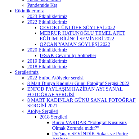
Pandemide Kış
Etkinliklerimiz
2023 Etkinliklerimiz
2022 Etkinliklerimiz
CEVDET ÜNLÜER SÖYLEŞİ 2022
MEBRUR HATUNOĞLU TEMEL AFET
EĞİTİMİ BİLİNCİ SEMİNERİ 2022
ÖZCAN YAMAN SÖYLEŞİ 2022
2020 Etkinliklerimiz
İFSAK Çevrim İçi Sohbetler
2019 Etkinliklerimiz
2018 Etkinliklerimiz
Sergilerimiz
2022 Enfod Atölyeler sergisi
8 Mart Dünya Kadınlar Günü Fotoğraf Sergisi 2022
ENFOD PAYLAŞIM HAZİRAN AYI SANAL
FOTOĞRAF SERGİSİ
8 MART KADINLAR GÜNÜ SANAL FOTOĞRAF
SERGİSİ 2021
Atölye Sergileri
2018 Sergileri
Burcu VARDAR “Fotoğraf Kusursuz
Olmak Zorunda mıdır?”
Doğanay SEVİNDİK Sokak ve Portre