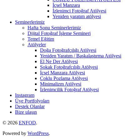
İçsel Manzara
İzlenimci Fotoğraf Atölyesi
Yeniden yaratım atölyesi
Seminerlerimiz
Hafta Sonu Seminerlerimiz
Dijital Fotoğraf İşleme Semineri
Temel Eğitim
Atölyeler
Doğa Fotoğrafçılığı Atölyesi
Yeniden Yaratım / Başkalaştırma Atölyesi
El Ne Der Atölyesi
Sokak Fotoğrafçılığı Atölyesi
İçsel Manzara Atölyesi
Çoklu Pozlama Atölyesi
Minimalizm Atölyesi
İzlenimcilik Fotoğraf Atölyesi
Instagram
Üye Portfolyoları
Destek Olanlar
Bize ulaşın
© 2026
ENFOD
.
Powered by
WordPress
.