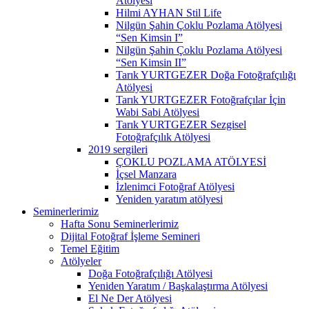
Atölyesi
Hilmi AYHAN Stil Life
Nilgün Şahin Çoklu Pozlama Atölyesi
“Sen Kimsin I”
Nilgün Şahin Çoklu Pozlama Atölyesi
“Sen Kimsin II”
Tarık YURTGEZER Doğa Fotoğrafçılığı
Atölyesi
Tarık YURTGEZER Fotoğrafçılar İçin
Wabi Sabi Atölyesi
Tarık YURTGEZER Sezgisel
Fotoğrafçılık Atölyesi
2019 sergileri
ÇOKLU POZLAMA ATÖLYESİ
İçsel Manzara
İzlenimci Fotoğraf Atölyesi
Yeniden yaratım atölyesi
Seminerlerimiz
Hafta Sonu Seminerlerimiz
Dijital Fotoğraf İşleme Semineri
Temel Eğitim
Atölyeler
Doğa Fotoğrafçılığı Atölyesi
Yeniden Yaratım / Başkalaştırma Atölyesi
El Ne Der Atölyesi