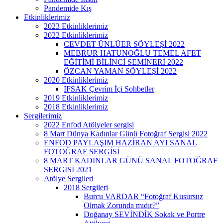
Pandemide Kış
Etkinliklerimiz
2023 Etkinliklerimiz
2022 Etkinliklerimiz
CEVDET ÜNLÜER SÖYLEŞİ 2022
MEBRUR HATUNOĞLU TEMEL AFET
EĞİTİMİ BİLİNCİ SEMİNERİ 2022
ÖZCAN YAMAN SÖYLEŞİ 2022
2020 Etkinliklerimiz
İFSAK Çevrim İçi Sohbetler
2019 Etkinliklerimiz
2018 Etkinliklerimiz
Sergilerimiz
2022 Enfod Atölyeler sergisi
8 Mart Dünya Kadınlar Günü Fotoğraf Sergisi 2022
ENFOD PAYLAŞIM HAZİRAN AYI SANAL
FOTOĞRAF SERGİSİ
8 MART KADINLAR GÜNÜ SANAL FOTOĞRAF
SERGİSİ 2021
Atölye Sergileri
2018 Sergileri
Burcu VARDAR “Fotoğraf Kusursuz
Olmak Zorunda mıdır?”
Doğanay SEVİNDİK Sokak ve Portre