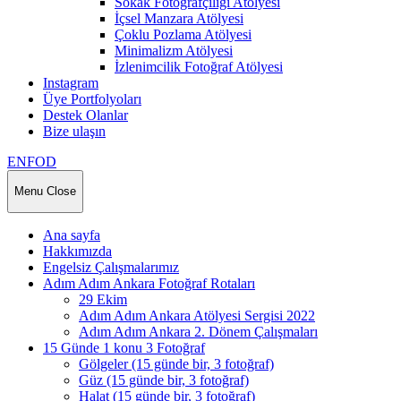
Sokak Fotoğrafçılığı Atölyesi
İçsel Manzara Atölyesi
Çoklu Pozlama Atölyesi
Minimalizm Atölyesi
İzlenimcilik Fotoğraf Atölyesi
Instagram
Üye Portfolyoları
Destek Olanlar
Bize ulaşın
ENFOD
Menu
Close
Ana sayfa
Hakkımızda
Engelsiz Çalışmalarımız
Adım Adım Ankara Fotoğraf Rotaları
29 Ekim
Adım Adım Ankara Atölyesi Sergisi 2022
Adım Adım Ankara 2. Dönem Çalışmaları
15 Günde 1 konu 3 Fotoğraf
Gölgeler (15 günde bir, 3 fotoğraf)
Güz (15 günde bir, 3 fotoğraf)
Halat (15 günde bir, 3 fotoğraf)