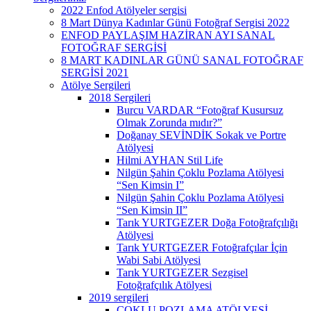
2022 Enfod Atölyeler sergisi
8 Mart Dünya Kadınlar Günü Fotoğraf Sergisi 2022
ENFOD PAYLAŞIM HAZİRAN AYI SANAL
FOTOĞRAF SERGİSİ
8 MART KADINLAR GÜNÜ SANAL FOTOĞRAF
SERGİSİ 2021
Atölye Sergileri
2018 Sergileri
Burcu VARDAR “Fotoğraf Kusursuz
Olmak Zorunda mıdır?”
Doğanay SEVİNDİK Sokak ve Portre
Atölyesi
Hilmi AYHAN Stil Life
Nilgün Şahin Çoklu Pozlama Atölyesi
“Sen Kimsin I”
Nilgün Şahin Çoklu Pozlama Atölyesi
“Sen Kimsin II”
Tarık YURTGEZER Doğa Fotoğrafçılığı
Atölyesi
Tarık YURTGEZER Fotoğrafçılar İçin
Wabi Sabi Atölyesi
Tarık YURTGEZER Sezgisel
Fotoğrafçılık Atölyesi
2019 sergileri
ÇOKLU POZLAMA ATÖLYESİ