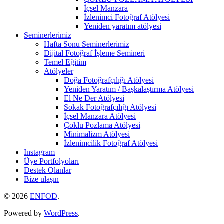
İçsel Manzara
İzlenimci Fotoğraf Atölyesi
Yeniden yaratım atölyesi
Seminerlerimiz
Hafta Sonu Seminerlerimiz
Dijital Fotoğraf İşleme Semineri
Temel Eğitim
Atölyeler
Doğa Fotoğrafçılığı Atölyesi
Yeniden Yaratım / Başkalaştırma Atölyesi
El Ne Der Atölyesi
Sokak Fotoğrafçılığı Atölyesi
İçsel Manzara Atölyesi
Çoklu Pozlama Atölyesi
Minimalizm Atölyesi
İzlenimcilik Fotoğraf Atölyesi
Instagram
Üye Portfolyoları
Destek Olanlar
Bize ulaşın
© 2026
ENFOD
.
Powered by
WordPress
.