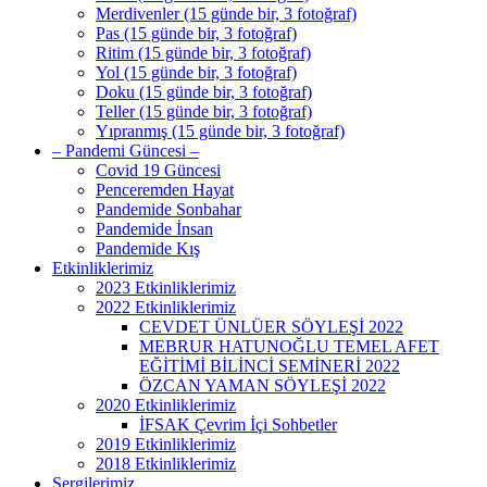
Merdivenler (15 günde bir, 3 fotoğraf)
Pas (15 günde bir, 3 fotoğraf)
Ritim (15 günde bir, 3 fotoğraf)
Yol (15 günde bir, 3 fotoğraf)
Doku (15 günde bir, 3 fotoğraf)
Teller (15 günde bir, 3 fotoğraf)
Yıpranmış (15 günde bir, 3 fotoğraf)
– Pandemi Güncesi –
Covid 19 Güncesi
Penceremden Hayat
Pandemide Sonbahar
Pandemide İnsan
Pandemide Kış
Etkinliklerimiz
2023 Etkinliklerimiz
2022 Etkinliklerimiz
CEVDET ÜNLÜER SÖYLEŞİ 2022
MEBRUR HATUNOĞLU TEMEL AFET
EĞİTİMİ BİLİNCİ SEMİNERİ 2022
ÖZCAN YAMAN SÖYLEŞİ 2022
2020 Etkinliklerimiz
İFSAK Çevrim İçi Sohbetler
2019 Etkinliklerimiz
2018 Etkinliklerimiz
Sergilerimiz