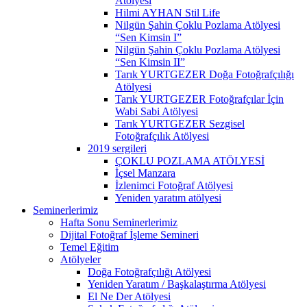
Atölyesi
Hilmi AYHAN Stil Life
Nilgün Şahin Çoklu Pozlama Atölyesi
“Sen Kimsin I”
Nilgün Şahin Çoklu Pozlama Atölyesi
“Sen Kimsin II”
Tarık YURTGEZER Doğa Fotoğrafçılığı
Atölyesi
Tarık YURTGEZER Fotoğrafçılar İçin
Wabi Sabi Atölyesi
Tarık YURTGEZER Sezgisel
Fotoğrafçılık Atölyesi
2019 sergileri
ÇOKLU POZLAMA ATÖLYESİ
İçsel Manzara
İzlenimci Fotoğraf Atölyesi
Yeniden yaratım atölyesi
Seminerlerimiz
Hafta Sonu Seminerlerimiz
Dijital Fotoğraf İşleme Semineri
Temel Eğitim
Atölyeler
Doğa Fotoğrafçılığı Atölyesi
Yeniden Yaratım / Başkalaştırma Atölyesi
El Ne Der Atölyesi