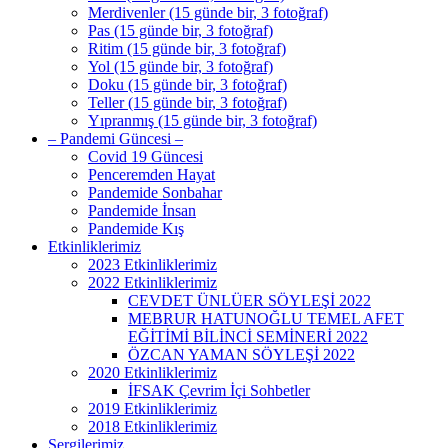
Merdivenler (15 günde bir, 3 fotoğraf)
Pas (15 günde bir, 3 fotoğraf)
Ritim (15 günde bir, 3 fotoğraf)
Yol (15 günde bir, 3 fotoğraf)
Doku (15 günde bir, 3 fotoğraf)
Teller (15 günde bir, 3 fotoğraf)
Yıpranmış (15 günde bir, 3 fotoğraf)
– Pandemi Güncesi –
Covid 19 Güncesi
Penceremden Hayat
Pandemide Sonbahar
Pandemide İnsan
Pandemide Kış
Etkinliklerimiz
2023 Etkinliklerimiz
2022 Etkinliklerimiz
CEVDET ÜNLÜER SÖYLEŞİ 2022
MEBRUR HATUNOĞLU TEMEL AFET
EĞİTİMİ BİLİNCİ SEMİNERİ 2022
ÖZCAN YAMAN SÖYLEŞİ 2022
2020 Etkinliklerimiz
İFSAK Çevrim İçi Sohbetler
2019 Etkinliklerimiz
2018 Etkinliklerimiz
Sergilerimiz