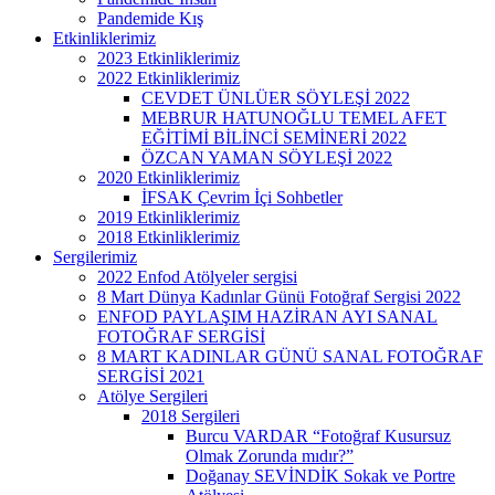
Pandemide Kış
Etkinliklerimiz
2023 Etkinliklerimiz
2022 Etkinliklerimiz
CEVDET ÜNLÜER SÖYLEŞİ 2022
MEBRUR HATUNOĞLU TEMEL AFET
EĞİTİMİ BİLİNCİ SEMİNERİ 2022
ÖZCAN YAMAN SÖYLEŞİ 2022
2020 Etkinliklerimiz
İFSAK Çevrim İçi Sohbetler
2019 Etkinliklerimiz
2018 Etkinliklerimiz
Sergilerimiz
2022 Enfod Atölyeler sergisi
8 Mart Dünya Kadınlar Günü Fotoğraf Sergisi 2022
ENFOD PAYLAŞIM HAZİRAN AYI SANAL
FOTOĞRAF SERGİSİ
8 MART KADINLAR GÜNÜ SANAL FOTOĞRAF
SERGİSİ 2021
Atölye Sergileri
2018 Sergileri
Burcu VARDAR “Fotoğraf Kusursuz
Olmak Zorunda mıdır?”
Doğanay SEVİNDİK Sokak ve Portre