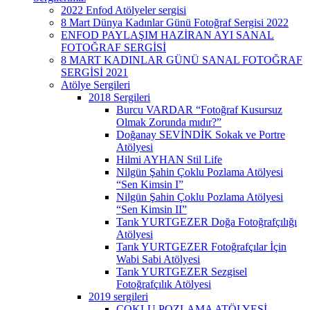
2022 Enfod Atölyeler sergisi
8 Mart Dünya Kadınlar Günü Fotoğraf Sergisi 2022
ENFOD PAYLAŞIM HAZİRAN AYI SANAL
FOTOĞRAF SERGİSİ
8 MART KADINLAR GÜNÜ SANAL FOTOĞRAF
SERGİSİ 2021
Atölye Sergileri
2018 Sergileri
Burcu VARDAR “Fotoğraf Kusursuz
Olmak Zorunda mıdır?”
Doğanay SEVİNDİK Sokak ve Portre
Atölyesi
Hilmi AYHAN Stil Life
Nilgün Şahin Çoklu Pozlama Atölyesi
“Sen Kimsin I”
Nilgün Şahin Çoklu Pozlama Atölyesi
“Sen Kimsin II”
Tarık YURTGEZER Doğa Fotoğrafçılığı
Atölyesi
Tarık YURTGEZER Fotoğrafçılar İçin
Wabi Sabi Atölyesi
Tarık YURTGEZER Sezgisel
Fotoğrafçılık Atölyesi
2019 sergileri
ÇOKLU POZLAMA ATÖLYESİ