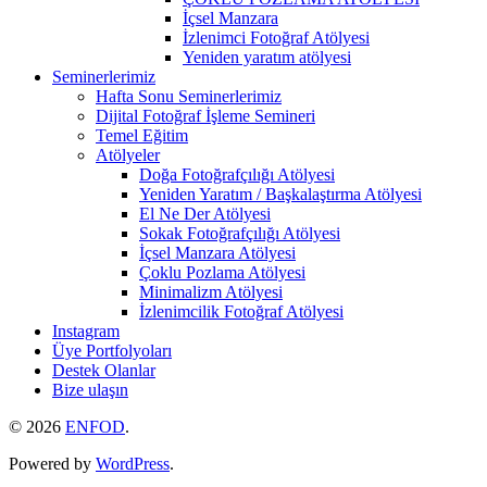
İçsel Manzara
İzlenimci Fotoğraf Atölyesi
Yeniden yaratım atölyesi
Seminerlerimiz
Hafta Sonu Seminerlerimiz
Dijital Fotoğraf İşleme Semineri
Temel Eğitim
Atölyeler
Doğa Fotoğrafçılığı Atölyesi
Yeniden Yaratım / Başkalaştırma Atölyesi
El Ne Der Atölyesi
Sokak Fotoğrafçılığı Atölyesi
İçsel Manzara Atölyesi
Çoklu Pozlama Atölyesi
Minimalizm Atölyesi
İzlenimcilik Fotoğraf Atölyesi
Instagram
Üye Portfolyoları
Destek Olanlar
Bize ulaşın
© 2026
ENFOD
.
Powered by
WordPress
.