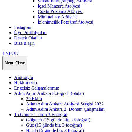
Sokak Fotoğrafçılığı Atölyesi
İçsel Manzara Atölyesi
Çoklu Pozlama Atölyesi
Minimalizm Atölyesi
İzlenimcilik Fotoğraf Atölyesi
Instagram
Üye Portfolyoları
Destek Olanlar
Bize ulaşın
ENFOD
Menu
Close
Ana sayfa
Hakkımızda
Engelsiz Çalışmalarımız
Adım Adım Ankara Fotoğraf Rotaları
29 Ekim
Adım Adım Ankara Atölyesi Sergisi 2022
Adım Adım Ankara 2. Dönem Çalışmaları
15 Günde 1 konu 3 Fotoğraf
Gölgeler (15 günde bir, 3 fotoğraf)
Güz (15 günde bir, 3 fotoğraf)
Halat (15 günde bir, 3 fotoğraf)