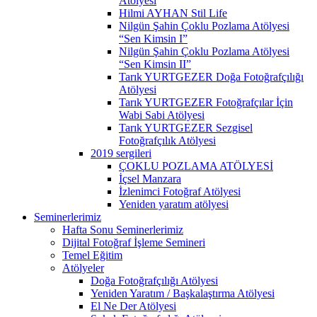
Atölyesi
Hilmi AYHAN Stil Life
Nilgün Şahin Çoklu Pozlama Atölyesi
“Sen Kimsin I”
Nilgün Şahin Çoklu Pozlama Atölyesi
“Sen Kimsin II”
Tarık YURTGEZER Doğa Fotoğrafçılığı
Atölyesi
Tarık YURTGEZER Fotoğrafçılar İçin
Wabi Sabi Atölyesi
Tarık YURTGEZER Sezgisel
Fotoğrafçılık Atölyesi
2019 sergileri
ÇOKLU POZLAMA ATÖLYESİ
İçsel Manzara
İzlenimci Fotoğraf Atölyesi
Yeniden yaratım atölyesi
Seminerlerimiz
Hafta Sonu Seminerlerimiz
Dijital Fotoğraf İşleme Semineri
Temel Eğitim
Atölyeler
Doğa Fotoğrafçılığı Atölyesi
Yeniden Yaratım / Başkalaştırma Atölyesi
El Ne Der Atölyesi