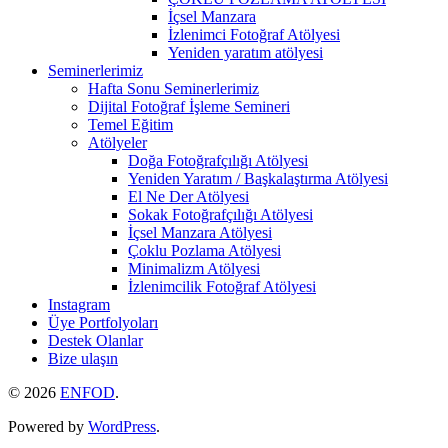
İçsel Manzara
İzlenimci Fotoğraf Atölyesi
Yeniden yaratım atölyesi
Seminerlerimiz
Hafta Sonu Seminerlerimiz
Dijital Fotoğraf İşleme Semineri
Temel Eğitim
Atölyeler
Doğa Fotoğrafçılığı Atölyesi
Yeniden Yaratım / Başkalaştırma Atölyesi
El Ne Der Atölyesi
Sokak Fotoğrafçılığı Atölyesi
İçsel Manzara Atölyesi
Çoklu Pozlama Atölyesi
Minimalizm Atölyesi
İzlenimcilik Fotoğraf Atölyesi
Instagram
Üye Portfolyoları
Destek Olanlar
Bize ulaşın
© 2026
ENFOD
.
Powered by
WordPress
.