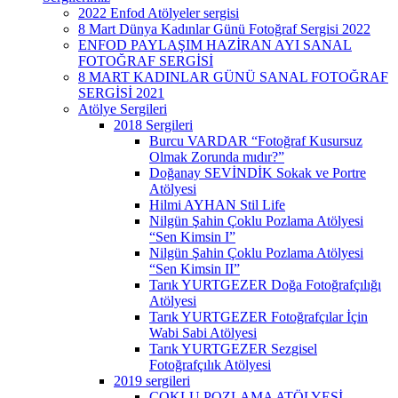
2022 Enfod Atölyeler sergisi
8 Mart Dünya Kadınlar Günü Fotoğraf Sergisi 2022
ENFOD PAYLAŞIM HAZİRAN AYI SANAL
FOTOĞRAF SERGİSİ
8 MART KADINLAR GÜNÜ SANAL FOTOĞRAF
SERGİSİ 2021
Atölye Sergileri
2018 Sergileri
Burcu VARDAR “Fotoğraf Kusursuz
Olmak Zorunda mıdır?”
Doğanay SEVİNDİK Sokak ve Portre
Atölyesi
Hilmi AYHAN Stil Life
Nilgün Şahin Çoklu Pozlama Atölyesi
“Sen Kimsin I”
Nilgün Şahin Çoklu Pozlama Atölyesi
“Sen Kimsin II”
Tarık YURTGEZER Doğa Fotoğrafçılığı
Atölyesi
Tarık YURTGEZER Fotoğrafçılar İçin
Wabi Sabi Atölyesi
Tarık YURTGEZER Sezgisel
Fotoğrafçılık Atölyesi
2019 sergileri
ÇOKLU POZLAMA ATÖLYESİ