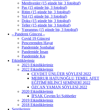
Merdivenler (15 günde bir, 3 fotoğraf)
Pas (15 günde bir, 3 fotoğraf)
Ritim (15 günde bir, 3 fotoğraf)
Yol (15 günde bir, 3 fotoğraf)
Doku (15 günde bir, 3 fotoğraf)
Teller (15 günde bir, 3 fotoğraf)
Yıpranmış (15 günde bir, 3 fotoğraf)
– Pandemi Güncesi –
Covid 19 Güncesi
Penceremden Hayat
Pandemide Sonbahar
Pandemide İnsan
Pandemide Kış
Etkinliklerimiz
2023 Etkinliklerimiz
2022 Etkinliklerimiz
CEVDET ÜNLÜER SÖYLEŞİ 2022
MEBRUR HATUNOĞLU TEMEL AFET
EĞİTİMİ BİLİNCİ SEMİNERİ 2022
ÖZCAN YAMAN SÖYLEŞİ 2022
2020 Etkinliklerimiz
İFSAK Çevrim İçi Sohbetler
2019 Etkinliklerimiz
2018 Etkinliklerimiz
Sergilerimiz