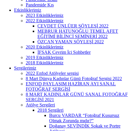
Pandemide Kış
Etkinliklerimiz
2023 Etkinliklerimiz
2022 Etkinliklerimiz
CEVDET ÜNLÜER SÖYLEŞİ 2022
MEBRUR HATUNOĞLU TEMEL AFET
EĞİTİMİ BİLİNCİ SEMİNERİ 2022
ÖZCAN YAMAN SÖYLEŞİ 2022
2020 Etkinliklerimiz
İFSAK Çevrim İçi Sohbetler
2019 Etkinliklerimiz
2018 Etkinliklerimiz
Sergilerimiz
2022 Enfod Atölyeler sergisi
8 Mart Dünya Kadınlar Günü Fotoğraf Sergisi 2022
ENFOD PAYLAŞIM HAZİRAN AYI SANAL
FOTOĞRAF SERGİSİ
8 MART KADINLAR GÜNÜ SANAL FOTOĞRAF
SERGİSİ 2021
Atölye Sergileri
2018 Sergileri
Burcu VARDAR “Fotoğraf Kusursuz
Olmak Zorunda mıdır?”
Doğanay SEVİNDİK Sokak ve Portre