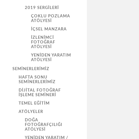
2019 SERGILERI
ÇOKLU POZLAMA
ATÖLYESİ
İÇSEL MANZARA
İZLENIMCI
FOTOĞRAF
ATÖLYESI
YENIDEN YARATIM
ATÖLYESI
SEMINERLERIMIZ
HAFTA SONU
SEMINERLERIMIZ
DIJITAL FOTOĞRAF
İŞLEME SEMINERI
TEMEL EĞITIM
ATÖLYELER
DOĞA
FOTOĞRAFÇILIĞI
ATÖLYESI
YENIDEN YARATIM /