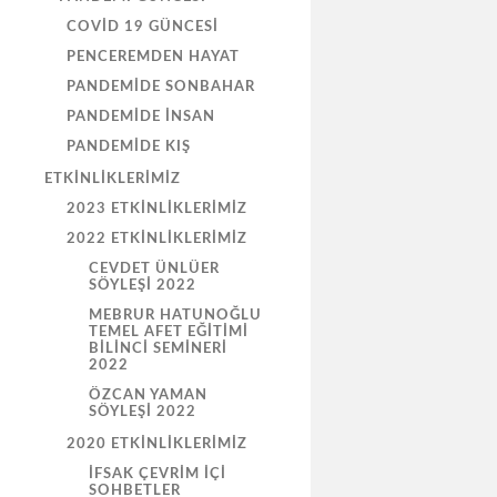
COVID 19 GÜNCESI
PENCEREMDEN HAYAT
PANDEMIDE SONBAHAR
PANDEMIDE İNSAN
PANDEMIDE KIŞ
ETKINLIKLERIMIZ
2023 ETKINLIKLERIMIZ
2022 ETKINLIKLERIMIZ
CEVDET ÜNLÜER
SÖYLEŞİ 2022
MEBRUR HATUNOĞLU
TEMEL AFET EĞİTİMİ
BİLİNCİ SEMİNERİ
2022
ÖZCAN YAMAN
SÖYLEŞİ 2022
2020 ETKINLIKLERIMIZ
İFSAK ÇEVRIM İÇI
SOHBETLER