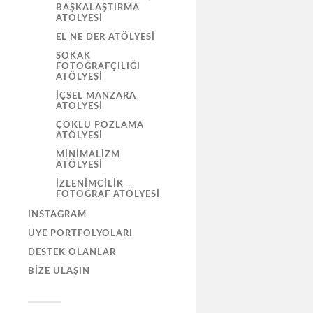
BAŞKALAŞTIRMA
ATÖLYESI
EL NE DER ATÖLYESI
SOKAK
FOTOĞRAFÇILIĞI
ATÖLYESI
İÇSEL MANZARA
ATÖLYESI
ÇOKLU POZLAMA
ATÖLYESI
MINIMALIZM
ATÖLYESI
İZLENIMCILIK
FOTOĞRAF ATÖLYESI
INSTAGRAM
ÜYE PORTFOLYOLARI
DESTEK OLANLAR
BIZE ULAŞIN