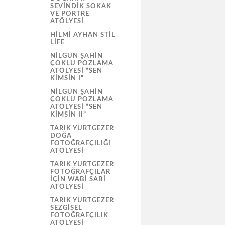
SEVİNDİK SOKAK
VE PORTRE
ATÖLYESI
HILMI AYHAN STIL
LIFE
NILGÜN ŞAHIN
ÇOKLU POZLAMA
ATÖLYESI “SEN
KIMSIN I”
NILGÜN ŞAHIN
ÇOKLU POZLAMA
ATÖLYESI “SEN
KIMSIN II”
TARIK YURTGEZER
DOĞA
FOTOĞRAFÇILIĞI
ATÖLYESI
TARIK YURTGEZER
FOTOĞRAFÇILAR
İÇIN WABI SABI
ATÖLYESI
TARIK YURTGEZER
SEZGISEL
FOTOĞRAFÇILIK
ATÖLYESI