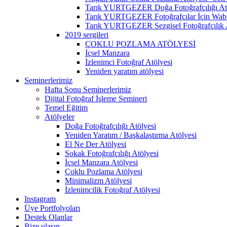
Tarık YURTGEZER Doğa Fotoğrafçılığı At
Tarık YURTGEZER Fotoğrafçılar İçin Wabi 
Tarık YURTGEZER Sezgisel Fotoğrafçılık 
2019 sergileri
ÇOKLU POZLAMA ATÖLYESİ
İçsel Manzara
İzlenimci Fotoğraf Atölyesi
Yeniden yaratım atölyesi
Seminerlerimiz
Hafta Sonu Seminerlerimiz
Dijital Fotoğraf İşleme Semineri
Temel Eğitim
Atölyeler
Doğa Fotoğrafçılığı Atölyesi
Yeniden Yaratım / Başkalaştırma Atölyesi
El Ne Der Atölyesi
Sokak Fotoğrafçılığı Atölyesi
İçsel Manzara Atölyesi
Çoklu Pozlama Atölyesi
Minimalizm Atölyesi
İzlenimcilik Fotoğraf Atölyesi
Instagram
Üye Portfolyoları
Destek Olanlar
Bize ulaşın