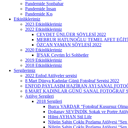
Pandemide Sonbahar
Pandemide İnsan
Pandemide Kış
Etkinliklerimiz
2023 Etkinliklerimiz
2022 Etkinliklerimiz
CEVDET ÜNLÜER SÖYLEŞİ 2022
MEBRUR HATUNOĞLU TEMEL AFET EĞİTİMİ
ÖZCAN YAMAN SÖYLEŞİ 2022
2020 Etkinliklerimiz
İFSAK Çevrim İçi Sohbetler
2019 Etkinliklerimiz
2018 Etkinliklerimiz
Sergilerimiz
2022 Enfod Atölyeler sergisi
8 Mart Dünya Kadınlar Günü Fotoğraf Sergisi 2022
ENFOD PAYLAŞIM HAZİRAN AYI SANAL FOTOĞ
8 MART KADINLAR GÜNÜ SANAL FOTOĞRAF SE
Atölye Sergileri
2018 Sergileri
Burcu VARDAR “Fotoğraf Kusursuz Olmak
Doğanay SEVİNDİK Sokak ve Portre Atöly
Hilmi AYHAN Stil Life
Nilgün Şahin Çoklu Pozlama Atölyesi “Sen
Nilgün Şahin Çoklu Pozlama Atölyesi “Sen 