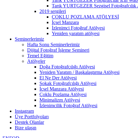
Tarık YURTGEZER Fotoğrafçılar İçin Wabi 
Tarık YURTGEZER Sezgisel Fotoğrafçılık 
2019 sergileri
ÇOKLU POZLAMA ATÖLYESİ
İçsel Manzara
İzlenimci Fotoğraf Atölyesi
Yeniden yaratım atölyesi
Seminerlerimiz
Hafta Sonu Seminerlerimiz
Dijital Fotoğraf İşleme Semineri
Temel Eğitim
Atölyeler
Doğa Fotoğrafçılığı Atölyesi
Yeniden Yaratım / Başkalaştırma Atölyesi
El Ne Der Atölyesi
Sokak Fotoğrafçılığı Atölyesi
İçsel Manzara Atölyesi
Çoklu Pozlama Atölyesi
Minimalizm Atölyesi
İzlenimcilik Fotoğraf Atölyesi
Instagram
Üye Portfolyoları
Destek Olanlar
Bize ulaşın