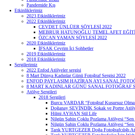
Pandemide Kış
Etkinliklerimiz
2023 Etkinliklerimiz
2022 Etkinliklerimiz
CEVDET ÜNLÜER SÖYLEŞİ 2022
MEBRUR HATUNOĞLU TEMEL AFET EĞİTİMİ
ÖZCAN YAMAN SÖYLEŞİ 2022
2020 Etkinliklerimiz
İFSAK Çevrim İçi Sohbetler
2019 Etkinliklerimiz
2018 Etkinliklerimiz
Sergilerimiz
2022 Enfod Atölyeler sergisi
8 Mart Dünya Kadınlar Günü Fotoğraf Sergisi 2022
ENFOD PAYLAŞIM HAZİRAN AYI SANAL FOTOĞ
8 MART KADINLAR GÜNÜ SANAL FOTOĞRAF SE
Atölye Sergileri
2018 Sergileri
Burcu VARDAR “Fotoğraf Kusursuz Olmak
Doğanay SEVİNDİK Sokak ve Portre Atöly
Hilmi AYHAN Stil Life
Nilgün Şahin Çoklu Pozlama Atölyesi “Sen
Nilgün Şahin Çoklu Pozlama Atölyesi “Sen 
Tarık YURTGEZER Doğa Fotoğrafçılığı At