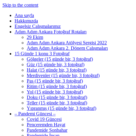
Skip to the content
Ana sayfa
Hakkımızda
Engelsiz Çalışmalarımız
Adım Adım Ankara Fotoğraf Rotaları
29 Ekim
Adım Adım Ankara Atölyesi Sergisi 2022
Adım Adım Ankara 2. Dönem Çalışmaları
15 Günde 1 konu 3 Fotoğraf
Gölgeler (15 günde bir, 3 fotoğraf)
Güz (15 günde bir, 3 fotoğraf)
Halat (15 günde bir, 3 fotoğraf)
Merdivenler (15 günde bir, 3 fotoğraf)
Pas (15 günde bir, 3 fotoğraf)
Ritim (15 günde bir, 3 fotoğraf)
Yol (15 günde bir, 3 fotoğraf)
Doku (15 günde bir, 3 fotoğraf)
Teller (15 günde bir, 3 fotoğraf)
Yıpranmış (15 günde bir, 3 fotoğraf)
– Pandemi Güncesi –
Covid 19 Güncesi
Penceremden Hayat
Pandemide Sonbahar
Pandemide İnsan