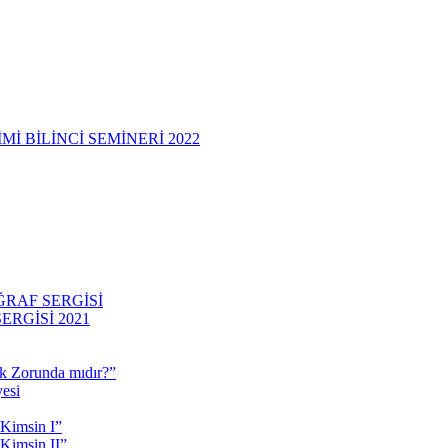
 BİLİNCİ SEMİNERİ 2022
RAF SERGİSİ
RGİSİ 2021
 Zorunda mıdır?”
esi
 Kimsin I”
Kimsin II”