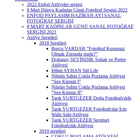
2022 Enfod Atölyeler sergisi
8 Mart Dünya Kadınlar Günü Fotoğraf Sergisi 2022
ENFOD PAYLAŞIM HAZİRAN AYI SANAL
FOTOĞRAF SERGİSİ
8 MART KADINLAR GÜNÜ SANAL FOTOĞRAF
SERGİSİ 2021
Atölye Sergileri
2018 Sergileri
Burcu VARDAR “Fotoğraf Kusursuz
Olmak Zorunda mıdır?”
Doğanay SEVİNDİK Sokak ve Portre
Atölyesi
Hilmi AYHAN Stil Life
Nilgün Şahin Çoklu Pozlama Atölyesi
“Sen Kimsin I”
Nilgün Şahin Çoklu Pozlama Atölyesi
“Sen Kimsin II”
Tarık YURTGEZER Doğa Fotoğrafçılığı
Atölyesi
Tarık YURTGEZER Fotoğrafçılar İçin
Wabi Sabi Atölyesi
Tarık YURTGEZER Sezgisel
Fotoğrafçılık Atölyesi
2019 sergileri
ÇOKLU POZLAMA ATÖLYESİ