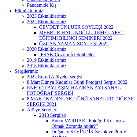
Pandemide Kış
Etkinliklerimiz
2023 Etkinliklerimiz
2022 Etkinliklerimiz
CEVDET ÜNLÜER SÖYLEŞİ 2022
MEBRUR HATUNOĞLU TEMEL AFET
EĞİTİMİ BİLİNCİ SEMİNERİ 2022
ÖZCAN YAMAN SÖYLEŞİ 2022
2020 Etkinliklerimiz
İFSAK Çevrim İçi Sohbetler
2019 Etkinliklerimiz
2018 Etkinliklerimiz
Sergilerimiz
2022 Enfod Atölyeler sergisi
8 Mart Dünya Kadınlar Günü Fotoğraf Sergisi 2022
ENFOD PAYLAŞIM HAZİRAN AYI SANAL
FOTOĞRAF SERGİSİ
8 MART KADINLAR GÜNÜ SANAL FOTOĞRAF
SERGİSİ 2021
Atölye Sergileri
2018 Sergileri
Burcu VARDAR “Fotoğraf Kusursuz
Olmak Zorunda mıdır?”
Doğanay SEVİNDİK Sokak ve Portre