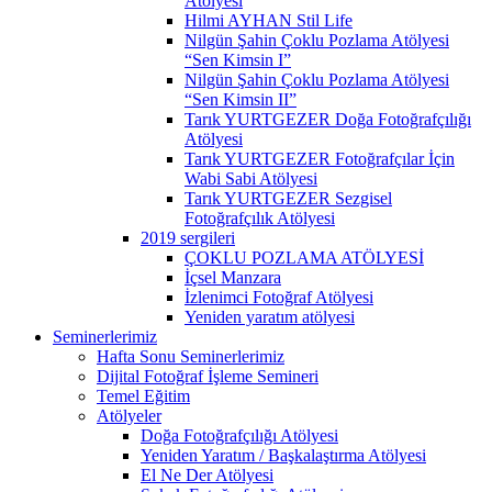
Atölyesi
Hilmi AYHAN Stil Life
Nilgün Şahin Çoklu Pozlama Atölyesi
“Sen Kimsin I”
Nilgün Şahin Çoklu Pozlama Atölyesi
“Sen Kimsin II”
Tarık YURTGEZER Doğa Fotoğrafçılığı
Atölyesi
Tarık YURTGEZER Fotoğrafçılar İçin
Wabi Sabi Atölyesi
Tarık YURTGEZER Sezgisel
Fotoğrafçılık Atölyesi
2019 sergileri
ÇOKLU POZLAMA ATÖLYESİ
İçsel Manzara
İzlenimci Fotoğraf Atölyesi
Yeniden yaratım atölyesi
Seminerlerimiz
Hafta Sonu Seminerlerimiz
Dijital Fotoğraf İşleme Semineri
Temel Eğitim
Atölyeler
Doğa Fotoğrafçılığı Atölyesi
Yeniden Yaratım / Başkalaştırma Atölyesi
El Ne Der Atölyesi