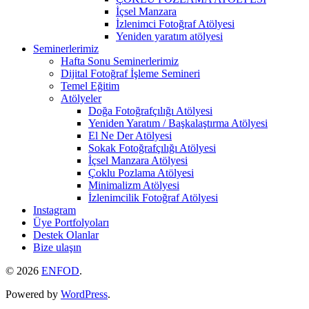
İçsel Manzara
İzlenimci Fotoğraf Atölyesi
Yeniden yaratım atölyesi
Seminerlerimiz
Hafta Sonu Seminerlerimiz
Dijital Fotoğraf İşleme Semineri
Temel Eğitim
Atölyeler
Doğa Fotoğrafçılığı Atölyesi
Yeniden Yaratım / Başkalaştırma Atölyesi
El Ne Der Atölyesi
Sokak Fotoğrafçılığı Atölyesi
İçsel Manzara Atölyesi
Çoklu Pozlama Atölyesi
Minimalizm Atölyesi
İzlenimcilik Fotoğraf Atölyesi
Instagram
Üye Portfolyoları
Destek Olanlar
Bize ulaşın
© 2026
ENFOD
.
Powered by
WordPress
.