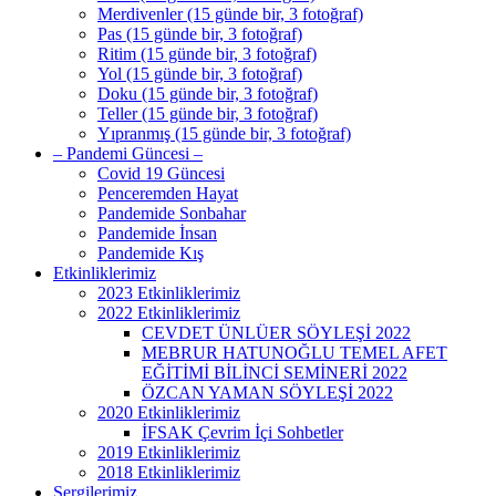
Merdivenler (15 günde bir, 3 fotoğraf)
Pas (15 günde bir, 3 fotoğraf)
Ritim (15 günde bir, 3 fotoğraf)
Yol (15 günde bir, 3 fotoğraf)
Doku (15 günde bir, 3 fotoğraf)
Teller (15 günde bir, 3 fotoğraf)
Yıpranmış (15 günde bir, 3 fotoğraf)
– Pandemi Güncesi –
Covid 19 Güncesi
Penceremden Hayat
Pandemide Sonbahar
Pandemide İnsan
Pandemide Kış
Etkinliklerimiz
2023 Etkinliklerimiz
2022 Etkinliklerimiz
CEVDET ÜNLÜER SÖYLEŞİ 2022
MEBRUR HATUNOĞLU TEMEL AFET
EĞİTİMİ BİLİNCİ SEMİNERİ 2022
ÖZCAN YAMAN SÖYLEŞİ 2022
2020 Etkinliklerimiz
İFSAK Çevrim İçi Sohbetler
2019 Etkinliklerimiz
2018 Etkinliklerimiz
Sergilerimiz