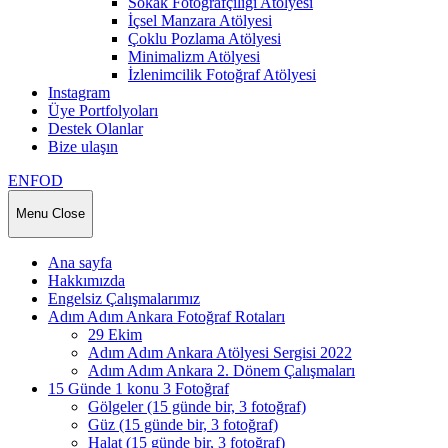
Sokak Fotoğrafçılığı Atölyesi
İçsel Manzara Atölyesi
Çoklu Pozlama Atölyesi
Minimalizm Atölyesi
İzlenimcilik Fotoğraf Atölyesi
Instagram
Üye Portfolyoları
Destek Olanlar
Bize ulaşın
ENFOD
Menu
Close
Ana sayfa
Hakkımızda
Engelsiz Çalışmalarımız
Adım Adım Ankara Fotoğraf Rotaları
29 Ekim
Adım Adım Ankara Atölyesi Sergisi 2022
Adım Adım Ankara 2. Dönem Çalışmaları
15 Günde 1 konu 3 Fotoğraf
Gölgeler (15 günde bir, 3 fotoğraf)
Güz (15 günde bir, 3 fotoğraf)
Halat (15 günde bir, 3 fotoğraf)