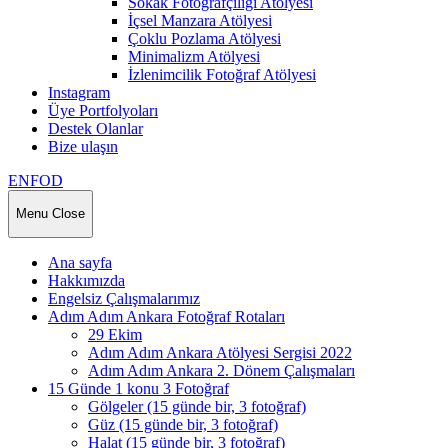
Sokak Fotoğrafçılığı Atölyesi
İçsel Manzara Atölyesi
Çoklu Pozlama Atölyesi
Minimalizm Atölyesi
İzlenimcilik Fotoğraf Atölyesi
Instagram
Üye Portfolyoları
Destek Olanlar
Bize ulaşın
ENFOD
Menu
Close
Ana sayfa
Hakkımızda
Engelsiz Çalışmalarımız
Adım Adım Ankara Fotoğraf Rotaları
29 Ekim
Adım Adım Ankara Atölyesi Sergisi 2022
Adım Adım Ankara 2. Dönem Çalışmaları
15 Günde 1 konu 3 Fotoğraf
Gölgeler (15 günde bir, 3 fotoğraf)
Güz (15 günde bir, 3 fotoğraf)
Halat (15 günde bir, 3 fotoğraf)