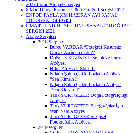
2022 Enfod Atölyeler sergisi
8 Mart Dünya Kadınlar Günü Fotoğraf Sergisi 2022
ENFOD PAYLAŞIM HAZİRAN AYI SANAL
FOTOĞRAF SERGİSİ
8 MART KADINLAR GÜNÜ SANAL FOTOĞRAF
SERGİSİ 2021
Atölye Sergileri
2018 Sergileri
Burcu VARDAR “Fotoğraf Kusursuz
Olmak Zorunda mıdır?”
Doğanay SEVİNDİK Sokak ve Portre
Atölyesi
Hilmi AYHAN Stil Life
Nilgün Şahin Çoklu Pozlama Atölyesi
“Sen Kimsin I”
Nilgün Şahin Çoklu Pozlama Atölyesi
“Sen Kimsin II”
Tarık YURTGEZER Doğa Fotoğrafçılığı
Atölyesi
Tarık YURTGEZER Fotoğrafçılar İçin
Wabi Sabi Atölyesi
Tarık YURTGEZER Sezgisel
Fotoğrafçılık Atölyesi
2019 sergileri
ÇOKLU POZLAMA ATÖLYESİ