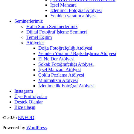
İçsel Manzara
İzlenimci Fotoğraf Atölyesi
Yeniden yaratım atölyesi
Seminerlerimiz
Hafta Sonu Seminerlerimiz
Dijital Fotoğraf İşleme Semineri
Temel Eğitim
Atölyeler
Doğa Fotoğrafçılığı Atölyesi
Yeniden Yaratım / Başkalaştırma Atölyesi
El Ne Der Atölyesi
Sokak Fotoğrafçılığı Atölyesi
İçsel Manzara Atölyesi
Çoklu Pozlama Atölyesi
Minimalizm Atölyesi
İzlenimcilik Fotoğraf Atölyesi
Instagram
Üye Portfolyoları
Destek Olanlar
Bize ulaşın
© 2026
ENFOD
.
Powered by
WordPress
.