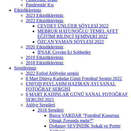
Pandemide Kış
Etkinliklerimiz
2023 Etkinliklerimiz
2022 Etkinliklerimiz
CEVDET ÜNLÜER SÖYLEŞİ 2022
MEBRUR HATUNOĞLU TEMEL AFET
EĞİTİMİ BİLİNCİ SEMİNERİ 2022
ÖZCAN YAMAN SÖYLEŞİ 2022
2020 Etkinliklerimiz
İFSAK Çevrim İçi Sohbetler
2019 Etkinliklerimiz
2018 Etkinliklerimiz
Sergilerimiz
2022 Enfod Atölyeler sergisi
8 Mart Dünya Kadınlar Günü Fotoğraf Sergisi 2022
ENFOD PAYLAŞIM HAZİRAN AYI SANAL
FOTOĞRAF SERGİSİ
8 MART KADINLAR GÜNÜ SANAL FOTOĞRAF
SERGİSİ 2021
Atölye Sergileri
2018 Sergileri
Burcu VARDAR “Fotoğraf Kusursuz
Olmak Zorunda mıdır?”
Doğanay SEVİNDİK Sokak ve Portre