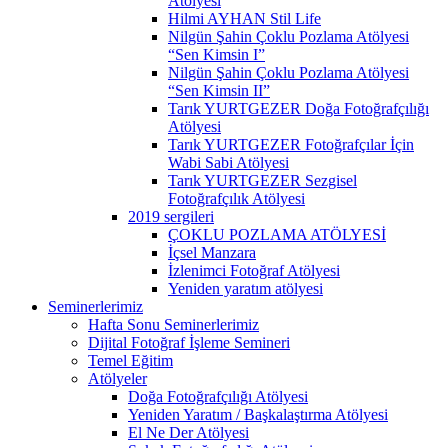
Atölyesi
Hilmi AYHAN Stil Life
Nilgün Şahin Çoklu Pozlama Atölyesi
“Sen Kimsin I”
Nilgün Şahin Çoklu Pozlama Atölyesi
“Sen Kimsin II”
Tarık YURTGEZER Doğa Fotoğrafçılığı
Atölyesi
Tarık YURTGEZER Fotoğrafçılar İçin
Wabi Sabi Atölyesi
Tarık YURTGEZER Sezgisel
Fotoğrafçılık Atölyesi
2019 sergileri
ÇOKLU POZLAMA ATÖLYESİ
İçsel Manzara
İzlenimci Fotoğraf Atölyesi
Yeniden yaratım atölyesi
Seminerlerimiz
Hafta Sonu Seminerlerimiz
Dijital Fotoğraf İşleme Semineri
Temel Eğitim
Atölyeler
Doğa Fotoğrafçılığı Atölyesi
Yeniden Yaratım / Başkalaştırma Atölyesi
El Ne Der Atölyesi