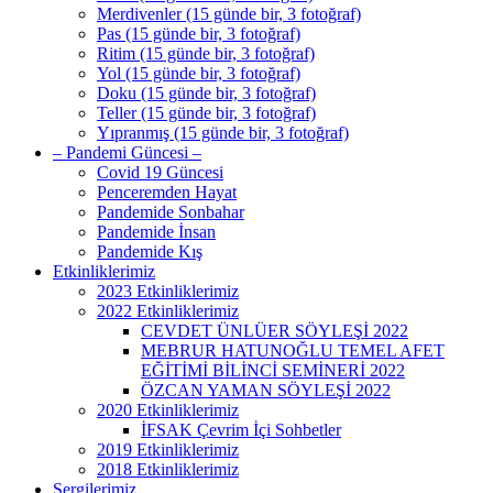
Merdivenler (15 günde bir, 3 fotoğraf)
Pas (15 günde bir, 3 fotoğraf)
Ritim (15 günde bir, 3 fotoğraf)
Yol (15 günde bir, 3 fotoğraf)
Doku (15 günde bir, 3 fotoğraf)
Teller (15 günde bir, 3 fotoğraf)
Yıpranmış (15 günde bir, 3 fotoğraf)
– Pandemi Güncesi –
Covid 19 Güncesi
Penceremden Hayat
Pandemide Sonbahar
Pandemide İnsan
Pandemide Kış
Etkinliklerimiz
2023 Etkinliklerimiz
2022 Etkinliklerimiz
CEVDET ÜNLÜER SÖYLEŞİ 2022
MEBRUR HATUNOĞLU TEMEL AFET
EĞİTİMİ BİLİNCİ SEMİNERİ 2022
ÖZCAN YAMAN SÖYLEŞİ 2022
2020 Etkinliklerimiz
İFSAK Çevrim İçi Sohbetler
2019 Etkinliklerimiz
2018 Etkinliklerimiz
Sergilerimiz