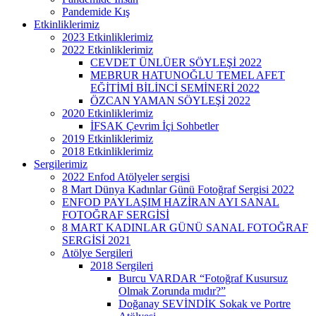
Pandemide Kış
Etkinliklerimiz
2023 Etkinliklerimiz
2022 Etkinliklerimiz
CEVDET ÜNLÜER SÖYLEŞİ 2022
MEBRUR HATUNOĞLU TEMEL AFET
EĞİTİMİ BİLİNCİ SEMİNERİ 2022
ÖZCAN YAMAN SÖYLEŞİ 2022
2020 Etkinliklerimiz
İFSAK Çevrim İçi Sohbetler
2019 Etkinliklerimiz
2018 Etkinliklerimiz
Sergilerimiz
2022 Enfod Atölyeler sergisi
8 Mart Dünya Kadınlar Günü Fotoğraf Sergisi 2022
ENFOD PAYLAŞIM HAZİRAN AYI SANAL
FOTOĞRAF SERGİSİ
8 MART KADINLAR GÜNÜ SANAL FOTOĞRAF
SERGİSİ 2021
Atölye Sergileri
2018 Sergileri
Burcu VARDAR “Fotoğraf Kusursuz
Olmak Zorunda mıdır?”
Doğanay SEVİNDİK Sokak ve Portre