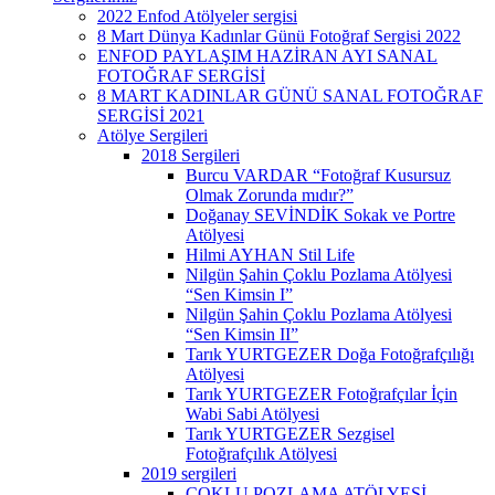
2022 Enfod Atölyeler sergisi
8 Mart Dünya Kadınlar Günü Fotoğraf Sergisi 2022
ENFOD PAYLAŞIM HAZİRAN AYI SANAL
FOTOĞRAF SERGİSİ
8 MART KADINLAR GÜNÜ SANAL FOTOĞRAF
SERGİSİ 2021
Atölye Sergileri
2018 Sergileri
Burcu VARDAR “Fotoğraf Kusursuz
Olmak Zorunda mıdır?”
Doğanay SEVİNDİK Sokak ve Portre
Atölyesi
Hilmi AYHAN Stil Life
Nilgün Şahin Çoklu Pozlama Atölyesi
“Sen Kimsin I”
Nilgün Şahin Çoklu Pozlama Atölyesi
“Sen Kimsin II”
Tarık YURTGEZER Doğa Fotoğrafçılığı
Atölyesi
Tarık YURTGEZER Fotoğrafçılar İçin
Wabi Sabi Atölyesi
Tarık YURTGEZER Sezgisel
Fotoğrafçılık Atölyesi
2019 sergileri
ÇOKLU POZLAMA ATÖLYESİ