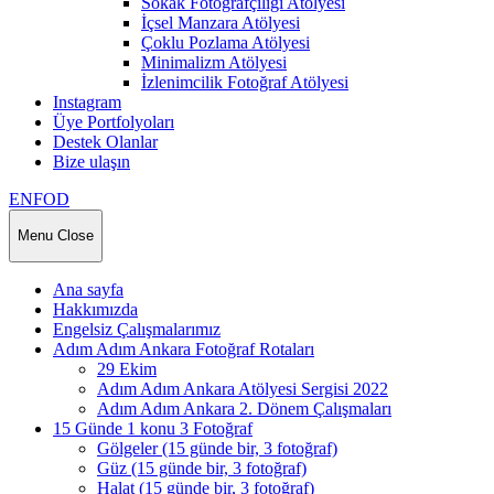
Sokak Fotoğrafçılığı Atölyesi
İçsel Manzara Atölyesi
Çoklu Pozlama Atölyesi
Minimalizm Atölyesi
İzlenimcilik Fotoğraf Atölyesi
Instagram
Üye Portfolyoları
Destek Olanlar
Bize ulaşın
ENFOD
Menu
Close
Ana sayfa
Hakkımızda
Engelsiz Çalışmalarımız
Adım Adım Ankara Fotoğraf Rotaları
29 Ekim
Adım Adım Ankara Atölyesi Sergisi 2022
Adım Adım Ankara 2. Dönem Çalışmaları
15 Günde 1 konu 3 Fotoğraf
Gölgeler (15 günde bir, 3 fotoğraf)
Güz (15 günde bir, 3 fotoğraf)
Halat (15 günde bir, 3 fotoğraf)