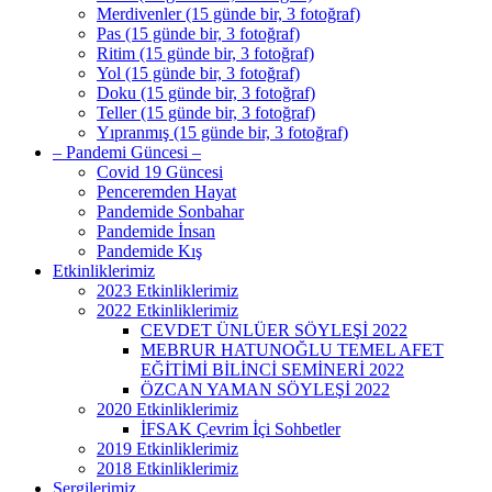
Merdivenler (15 günde bir, 3 fotoğraf)
Pas (15 günde bir, 3 fotoğraf)
Ritim (15 günde bir, 3 fotoğraf)
Yol (15 günde bir, 3 fotoğraf)
Doku (15 günde bir, 3 fotoğraf)
Teller (15 günde bir, 3 fotoğraf)
Yıpranmış (15 günde bir, 3 fotoğraf)
– Pandemi Güncesi –
Covid 19 Güncesi
Penceremden Hayat
Pandemide Sonbahar
Pandemide İnsan
Pandemide Kış
Etkinliklerimiz
2023 Etkinliklerimiz
2022 Etkinliklerimiz
CEVDET ÜNLÜER SÖYLEŞİ 2022
MEBRUR HATUNOĞLU TEMEL AFET
EĞİTİMİ BİLİNCİ SEMİNERİ 2022
ÖZCAN YAMAN SÖYLEŞİ 2022
2020 Etkinliklerimiz
İFSAK Çevrim İçi Sohbetler
2019 Etkinliklerimiz
2018 Etkinliklerimiz
Sergilerimiz