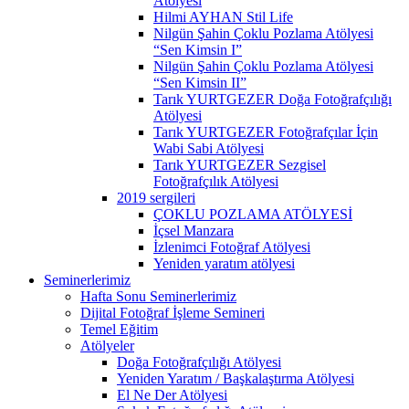
Atölyesi
Hilmi AYHAN Stil Life
Nilgün Şahin Çoklu Pozlama Atölyesi
“Sen Kimsin I”
Nilgün Şahin Çoklu Pozlama Atölyesi
“Sen Kimsin II”
Tarık YURTGEZER Doğa Fotoğrafçılığı
Atölyesi
Tarık YURTGEZER Fotoğrafçılar İçin
Wabi Sabi Atölyesi
Tarık YURTGEZER Sezgisel
Fotoğrafçılık Atölyesi
2019 sergileri
ÇOKLU POZLAMA ATÖLYESİ
İçsel Manzara
İzlenimci Fotoğraf Atölyesi
Yeniden yaratım atölyesi
Seminerlerimiz
Hafta Sonu Seminerlerimiz
Dijital Fotoğraf İşleme Semineri
Temel Eğitim
Atölyeler
Doğa Fotoğrafçılığı Atölyesi
Yeniden Yaratım / Başkalaştırma Atölyesi
El Ne Der Atölyesi