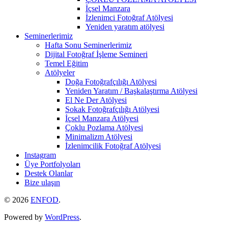
İçsel Manzara
İzlenimci Fotoğraf Atölyesi
Yeniden yaratım atölyesi
Seminerlerimiz
Hafta Sonu Seminerlerimiz
Dijital Fotoğraf İşleme Semineri
Temel Eğitim
Atölyeler
Doğa Fotoğrafçılığı Atölyesi
Yeniden Yaratım / Başkalaştırma Atölyesi
El Ne Der Atölyesi
Sokak Fotoğrafçılığı Atölyesi
İçsel Manzara Atölyesi
Çoklu Pozlama Atölyesi
Minimalizm Atölyesi
İzlenimcilik Fotoğraf Atölyesi
Instagram
Üye Portfolyoları
Destek Olanlar
Bize ulaşın
© 2026
ENFOD
.
Powered by
WordPress
.